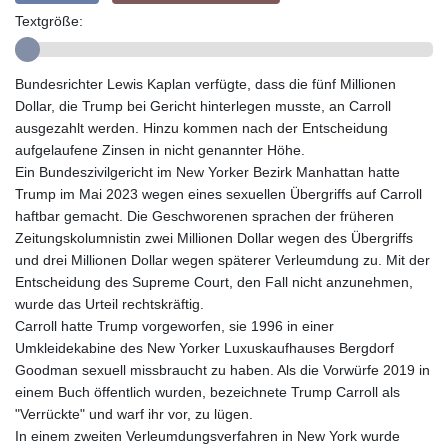
GYD 241.157003
Textgröße:
HKD 9.066767
HNL 30.895616
HRK 7.536622
Bundesrichter Lewis Kaplan verfügte, dass die fünf Millionen
HTG 150.718127
Dollar, die Trump bei Gericht hinterlegen musste, an Carroll
HUF 363.096405
ausgezahlt werden. Hinzu kommen nach der Entscheidung
IDR 20580.370421
aufgelaufene Zinsen in nicht genannter Höhe.
ILS 3.468234
Ein Bundeszivilgericht im New Yorker Bezirk Manhattan hatte
IMP 0.857252
Trump im Mai 2023 wegen eines sexuellen Übergriffs auf Carroll
INR 110.076256
haftbar gemacht. Die Geschworenen sprachen der früheren
IQD 1509.981237
Zeitungskolumnistin zwei Millionen Dollar wegen des Übergriffs
IRR
und drei Millionen Dollar wegen späterer Verleumdung zu. Mit der
1590322.371805
Entscheidung des Supreme Court, den Fall nicht anzunehmen,
ISK 142.598215
wurde das Urteil rechtskräftig.
JEP 0.857252
Carroll hatte Trump vorgeworfen, sie 1996 in einer
JMD 183.057725
Umkleidekabine des New Yorker Luxuskaufhauses Bergdorf
JOD 0.819746
Goodman sexuell missbraucht zu haben. Als die Vorwürfe 2019 in
JPY 182.445186
einem Buch öffentlich wurden, bezeichnete Trump Carroll als
KES 149.158147
"Verrückte" und warf ihr vor, zu lügen.
KGS 101.104505
In einem zweiten Verleumdungsverfahren in New York wurde