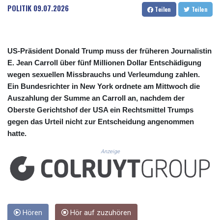
CUC 1.156136
POLITIK
09.07.2026
Teilen
Teilen
CUP 30.637594
CVE 110.26363
CZK 24.258158
DJF 205.267449
US-Präsident Donald Trump muss der früheren Journalistin
DKK 7.477932
E. Jean Carroll über fünf Millionen Dollar Entschädigung
DOP 67.289164
wegen sexuellen Missbrauchs und Verleumdung zahlen.
DZD 152.967099
Ein Bundesrichter in New York ordnete am Mittwoch die
EGP 57.293288
Auszahlung der Summe an Carroll an, nachdem der
ERN 17.342035
Oberste Gerichtshof der USA ein Rechtsmittel Trumps
ETB 186.049588
FJD 2.553384
gegen das Urteil nicht zur Entscheidung angenommen
FKP 0.857252
hatte.
GBP 0.858527
Anzeige
GEL 3.017966
GGP 0.857252
GHS 13.526832
GIP 0.857252
GMD 84.980421
GNF 10123.874202
Hören
Hör auf zuzuhören
GTQ 8.794891