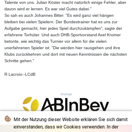
Talente von uns. Julian Köster macht natürlich einige Fehler, aber
KHR 4685.244046
davon wird er lernen. Es war viel Gutes dabei."
KMF 492.514185
So sah es auch Johannes Bitter. "Es wird ganz viel hängen
KRW 1627.712241
bleiben bei vielen Spielern. Der Bundestrainer hat es uns zur
KWD 0.356853
Aufgabe gemacht, hier jedes Spiel durchzukämpfen", sagte der
KYD 0.963346
erfahrene Torhüter. Und auch DHB-Sportvorstand Axel Kromer
KZT 541.784389
betonte, wie wichtig das Turnier vor allem für die vielen
LAK 26108.437325
unerfahrenen Spieler ist: "Die werden hier rausgehen und ihre
LBP
Klubs zurückkehren und dort mit neuen Kenntnissen die nächsten
103531.946431
Schritte gehen."
LKR 387.745291
LRD 209.896866
LSL 18.648909
R.Lacroix--LCdB
LTL 3.413768
LVL 0.699335
LYD 7.358849
Anzeige
MAD 10.757887
MDL 20.102303
MGA 4982.944983
Mit der Nutzung dieser Website erklären Sie sich damit
MKD 61.70777
MMK 2427.367709
einverstanden, dass wir Cookies verwenden. In der