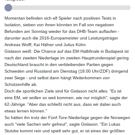
GYD 241.849406
HKD 9.067746
Momentan befinden sich elf Spieler nach positiven Tests in
HNL 31.077375
Isolation, sieben von ihnen könnten im Fall von negativen
HRK 7.536622
Befunden am Sonntag wieder für das DHB-Team auflaufen -
HTG 151.150865
darunter auch die 2016-Europameister und Leistungsträger
HUF 363.096405
Andreas Wolff, Kai Häfner und Julius Kühn.
IDR 20580.370421
Gislason weiß: Die Chance auf das EM-Halbfinale in Budapest ist
ILS 3.468234
nach der zweiten Niederlage im zweiten Hauptrundenspiel gering.
IMP 0.859288
Deutschland braucht in den verbleibenden Partien gegen
INR 109.992259
Schweden und Russland am Dienstag (18.00 Uhr/ZDF) dringend
IQD 1515.115748
zwei Siege - und selbst dann hängt Weiterkommen von
IRR
Schützenhilfe ab.
1590322.371805
Doch die sportlichen Ziele sind für Gislason nicht alles. "Es ist
ISK 142.598215
eine EM, wir wollen so weit kommen, wie nur möglich", sagte der
JEP 0.859288
62-Jährige: "Aber das schließt nicht aus, dass wir dabei auch
JMD 183.583315
etwas lernen können."
JOD 0.819746
So hätten ihn trotz der Fünf-Tore-Niederlage gegen die Norwegen
JPY 182.445186
auch "viele Sachen sehr gefreut", sagte Gislason. "Ein Lukas
KES 148.887592
Stutzke kommt rein und spielt sehr gut, er ist eines der größten
KGS 101.104505