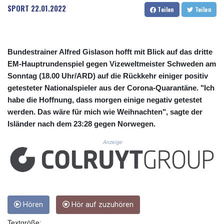
CUC 1.156136
SPORT
22.01.2022
Teilen
Teilen
CUP 30.637594
CVE 110.646682
CZK 24.258158
DJF 205.46888
Bundestrainer Alfred Gislason hofft mit Blick auf das dritte
DKK 7.477932
EM-Hauptrundenspiel gegen Vizeweltmeister Schweden am
DOP 67.345355
Sonntag (18.00 Uhr/ARD) auf die Rückkehr einiger positiv
DZD 153.688625
getesteter Nationalspieler aus der Corona-Quarantäne. "Ich
EGP 57.293288
habe die Hoffnung, dass morgen einige negativ getestet
ERN 17.342035
werden. Das wäre für mich wie Weihnachten", sagte der
ETB 184.982115
FJD 2.553384
Isländer nach dem 23:28 gegen Norwegen.
FKP 0.859288
Anzeige
GBP 0.856968
GEL 3.017966
GGP 0.859288
GHS 13.596606
GIP 0.859288
GMD 84.980421
Hören
Hör auf zuzuhören
GNF 10145.090599
GTQ 8.820142
Textgröße: