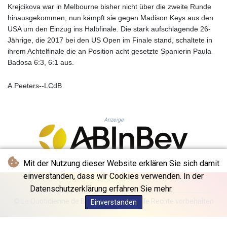
Krejcikova war in Melbourne bisher nicht über die zweite Runde
GYD 241.157003
hinausgekommen, nun kämpft sie gegen Madison Keys aus den
HKD 9.067746
USA um den Einzug ins Halbfinale. Die stark aufschlagende 26-
HNL 30.895616
Jährige, die 2017 bei den US Open im Finale stand, schaltete in
HRK 7.536622
ihrem Achtelfinale die an Position acht gesetzte Spanierin Paula
HTG 150.718127
Badosa 6:3, 6:1 aus.
HUF 363.096405
IDR 20580.370421
A.Peeters--LCdB
ILS 3.468234
IMP 0.8566
INR 110.076256
IQD 1509.981237
Anzeige
IRR
1590322.371805
ISK 142.598215
Mit der Nutzung dieser Website erklären Sie sich damit
JEP 0.8566
einverstanden, dass wir Cookies verwenden. In der
JMD 183.057725
JOD 0.819746
Datenschutzerklärung erfahren Sie mehr.
JPY 182.445186
© La Quotidienne de Bruxelles - 2026 - Alle Rechte vorbehalten
Einverstanden
KES 149.158147
KGS 101.104505