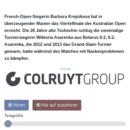
CUC 1.156136
CUP 30.637594
CVE 110.26363
French-Open-Siegerin Barbora Krejcikova hat in
CZK 24.258158
überzeugender Manier das Viertelfinale der Australian Open
DJF 205.267449
erreicht. Die 26 Jahre alte Tschechin schlug die zweimalige
DKK 7.477932
Turniersiegerin Wiktoria Asarenka aus Belarus 6:2, 6:2.
DOP 67.289164
Asarenka, die 2012 und 2013 das Grand-Slam-Turnier
DZD 152.967099
gewann, hatte während des Matches mit Nackenproblemen
EGP 57.293288
zu kämpfen.
ERN 17.342035
ETB 186.049588
Anzeige
FJD 2.553384
FKP 0.8566
GBP 0.856968
GEL 3.017966
GGP 0.8566
GHS 13.526832
Hören
Hör auf zuzuhören
GIP 0.8566
Textgröße:
GMD 84.980421
GNF 10123.874202
GTQ 8.794891