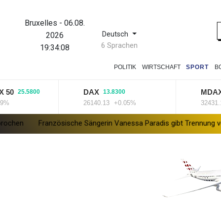
Bruxelles
-
06.08.
Deutsch
2026
6 Sprachen
19:34:08
POLITIK
WIRTSCHAFT
SPORT
B
DAX
MDAX
25.5800
13.8300
4.
26140.13
+0.05%
32431.12
+
Französische Sängerin Vanessa Paradis gibt Trennung von Regiss