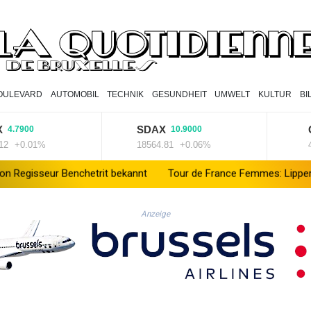
OULEVARD
AUTOMOBIL
TECHNIK
GESUNDHEIT
UMWELT
KULTUR
BI
SDAX
Gold
7900
10.9000
0.01%
18564.81
+0.06%
4299.
eur Benchetrit bekannt
Tour de France Femmes: Lippert sprintet
Anzeige