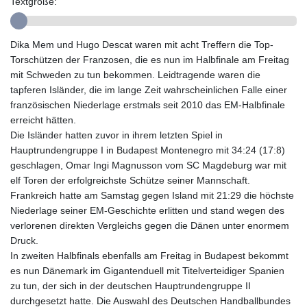
Textgröße:
GYD 241.021217
HKD 9.039583
HNL 30.878201
Dika Mem und Hugo Descat waren mit acht Treffern die Top-
HRK 7.534341
Torschützen der Franzosen, die es nun im Halbfinale am Freitag
HTG 150.632674
mit Schweden zu tun bekommen. Leidtragende waren die
HUF 365.29112
tapferen Isländer, die im lange Zeit wahrscheinlichen Falle einer
IDR 20648.779673
französischen Niederlage erstmals seit 2010 das EM-Halbfinale
ILS 3.465894
erreicht hätten.
IMP 0.85598
Die Isländer hatten zuvor in ihrem letzten Spiel in
INR 109.832114
Hauptrundengruppe I in Budapest Montenegro mit 34:24 (17:8)
IQD 1510.141512
geschlagen, Omar Ingi Magnusson vom SC Magdeburg war mit
IRR
elf Toren der erfolgreichste Schütze seiner Mannschaft.
1584294.588378
Frankreich hatte am Samstag gegen Island mit 21:29 die höchste
ISK 142.406399
Niederlage seiner EM-Geschichte erlitten und stand wegen des
JEP 0.85598
verlorenen direkten Vergleichs gegen die Dänen unter enormem
JMD 182.616705
Druck.
JOD 0.817025
In zweiten Halbfinals ebenfalls am Freitag in Budapest bekommt
JPY 182.571559
es nun Dänemark im Gigantenduell mit Titelverteidiger Spanien
KES 149.066921
zu tun, der sich in der deutschen Hauptrundengruppe II
KGS 100.772506
durchgesetzt hatte. Die Auswahl des Deutschen Handballbundes