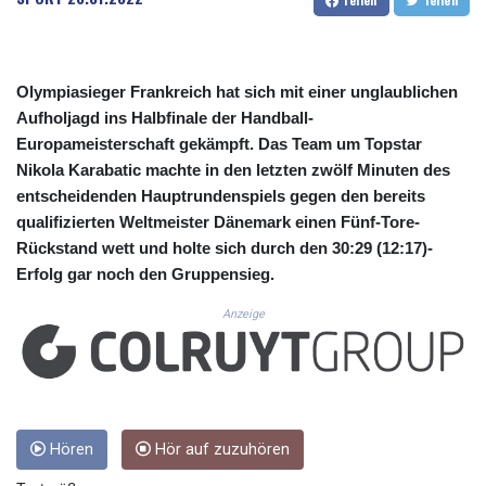
CUC 1.15234
CUP 30.537009
CVE 110.797088
CZK 24.246042
Olympiasieger Frankreich hat sich mit einer unglaublichen
DJF 204.79359
Aufholjagd ins Halbfinale der Handball-
DKK 7.476071
Europameisterschaft gekämpft. Das Team um Topstar
DOP 67.179284
Nikola Karabatic machte in den letzten zwölf Minuten des
DZD 153.12335
EGP 57.264041
entscheidenden Hauptrundenspiels gegen den bereits
ERN 17.285099
qualifizierten Weltmeister Dänemark einen Fünf-Tore-
ETB 185.946995
Rückstand wett und holte sich durch den 30:29 (12:17)-
FJD 2.551799
Erfolg gar noch den Gruppensieg.
FKP 0.85598
GBP 0.856476
Anzeige
GEL 3.013365
GGP 0.85598
GHS 13.522718
GIP 0.85598
GMD 85.273513
Hören
Hör auf zuzuhören
GNF 10117.544985
GTQ 8.790438