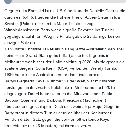
GYD 241.32223
Gegnerin im Endspiel ist die US-Amerikanerin Danielle Collins, die
HKD 9.061864
durch ein 6:4, 6:1 gegen die frühere French-Open-Siegerin Iga
HNL 30.919233
Swiatek (Polen) in ihr erstes Major-Finale einzog.
HRK 7.533413
Wimbledonsiegerin Barty war als große Favoritin ins Turnier
HTG 150.826824
gegangen, auf ihrem Weg ins Finale gab die 25-Jährige keinen
HUF 362.202869
einzigen Satz ab.
IDR 20696.181862
1978 hatte Christine O'Neil als bislang letzte Australierin den Titel
ILS 3.470255
beim Heim-Grand-Slam geholt. Bartys bestes Ergebnis in
IMP 0.858651
Melbourne war bisher der Halbfinaleinzug 2020, als sie gegen die
INR 109.822567
spätere Siegerin Sofia Kenin (USA) verlor. Seit Wendy Turnbull
IQD 1511.219527
1980 hatte keine Australierin mehr das Finale erreicht.
IRR
Bartys Gegnerin Keys, Nummer 51 der Welt, war mit starken
1588317.004451
Leistungen in ihr zweites Halbfinale in Melbourne nach 2015
ISK 141.80247
eingezogen. Dabei hatte sie auch die Mitfavoritinnen Paula
JEP 0.858651
Badosa (Spanien) und Barbora Krejcikova (Tschechien)
JMD 183.31537
überzeugend geschlagen. Doch die zweimalige Major-Siegerin
JOD 0.819133
Barty steht in diesem Turnier deutlich über der Konkurrenz.
JPY 182.194907
Für den ersten Satz gegen die verkrampft wirkende Keys
KES 149.462068
brauchte sie nur 26 Minuten, mit ihren cleveren
KGS 101.031383