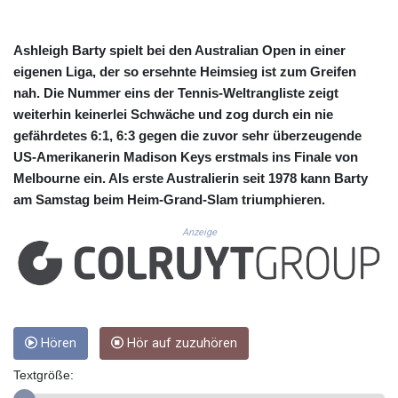
CUC 1.155308
CUP 30.615654
CVE 110.229477
Ashleigh Barty spielt bei den Australian Open in einer
CZK 24.187288
eigenen Liga, der so ersehnte Heimsieg ist zum Greifen
DJF 205.419355
nah. Die Nummer eins der Tennis-Weltrangliste zeigt
DKK 7.475378
weiterhin keinerlei Schwäche und zog durch ein nie
DOP 67.276572
gefährdetes 6:1, 6:3 gegen die zuvor sehr überzeugende
DZD 153.581966
US-Amerikanerin Madison Keys erstmals ins Finale von
EGP 57.556847
Melbourne ein. Als erste Australierin seit 1978 kann Barty
ERN 17.329615
ETB 186.190862
am Samstag beim Heim-Grand-Slam triumphieren.
FJD 2.553806
Anzeige
FKP 0.858651
GBP 0.857925
GEL 3.021126
GGP 0.858651
GHS 13.525641
GIP 0.858651
Hören
Hör auf zuzuhören
GMD 84.914239
GNF 10132.383874
Textgröße:
GTQ 8.799164