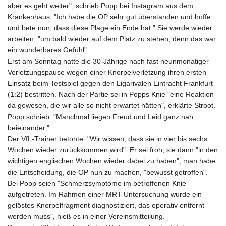
GYD 241.157003
aber es geht weiter", schrieb Popp bei Instagram aus dem
HKD 9.067746
Krankenhaus. "Ich habe die OP sehr gut überstanden und hoffe
HNL 30.895616
und bete nun, dass diese Plage ein Ende hat." Sie werde wieder
HRK 7.536622
arbeiten, "um bald wieder auf dem Platz zu stehen, denn das war
HTG 150.718127
ein wunderbares Gefühl".
HUF 363.096405
Erst am Sonntag hatte die 30-Jährige nach fast neunmonatiger
IDR 20580.370421
Verletzungspause wegen einer Knorpelverletzung ihren ersten
ILS 3.468234
Einsatz beim Testspiel gegen den Ligarivalen Eintracht Frankfurt
IMP 0.8566
(1:2) bestritten. Nach der Partie sei in Popps Knie "eine Reaktion
INR 110.076256
da gewesen, die wir alle so nicht erwartet hätten", erklärte Stroot.
IQD 1509.981237
Popp schrieb: "Manchmal liegen Freud und Leid ganz nah
IRR
beieinander."
1590322.371805
Der VfL-Trainer betonte: "Wir wissen, dass sie in vier bis sechs
ISK 142.598215
Wochen wieder zurückkommen wird". Er sei froh, sie dann "in den
JEP 0.8566
wichtigen englischen Wochen wieder dabei zu haben", man habe
JMD 183.057725
die Entscheidung, die OP nun zu machen, "bewusst getroffen".
JOD 0.819746
Bei Popp seien "Schmerzsymptome im betroffenen Knie
JPY 182.445186
aufgetreten. Im Rahmen einer MRT-Untersuchung wurde ein
KES 149.158147
gelöstes Knorpelfragment diagnostiziert, das operativ entfernt
KGS 101.104505
werden muss", hieß es in einer Vereinsmitteilung.
KHR 4681.941823