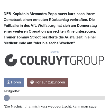
CUP 30.637594
CVE 110.26363
CZK 24.258158
DFB-Kapitänin Alexandra Popp muss kurz nach ihrem
DJF 205.267449
Comeback einen erneuten Rückschlag verkraften. Die
DKK 7.477932
Fußballerin des VfL Wolfsburg hat sich am Donnerstag
DOP 67.289164
einer weiteren Operation am rechten Knie unterzogen.
DZD 152.967099
Trainer Tommy Stroot bezifferte die Ausfallzeit in einer
EGP 57.293288
Medienrunde auf "vier bis sechs Wochen".
ERN 17.342035
ETB 186.049588
Anzeige
FJD 2.553384
FKP 0.8566
GBP 0.856968
GEL 3.017966
GGP 0.8566
Hören
Hör auf zuzuhören
GHS 13.526832
GIP 0.8566
Textgröße:
GMD 84.980421
GNF 10123.874202
GTQ 8.794891
"Die Nachricht hat mich kurz weggegrätscht, kann man sagen,