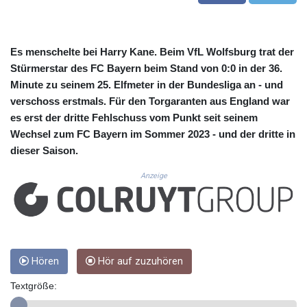
CUC 1.156162
CUP 30.638304
CVE 110.296236
CZK 24.270279
Es menschelte bei Harry Kane. Beim VfL Wolfsburg trat der
DJF 205.33259
Stürmerstar des FC Bayern beim Stand von 0:0 in der 36.
DKK 7.475775
Minute zu seinem 25. Elfmeter in der Bundesliga an - und
DOP 67.310518
verschoss erstmals. Für den Torgaranten aus England war
DZD 153.693346
es erst der dritte Fehlschuss vom Punkt seit seinem
EGP 57.714706
Wechsel zum FC Bayern im Sommer 2023 - und der dritte in
ERN 17.342436
dieser Saison.
ETB 186.10863
FJD 2.553443
Anzeige
FKP 0.857585
GBP 0.856156
GEL 3.018079
GGP 0.857585
GHS 13.528316
GIP 0.857585
Hören
Hör auf zuzuhören
GMD 84.980911
Textgröße:
GNF 10126.955552
GTQ 8.797491