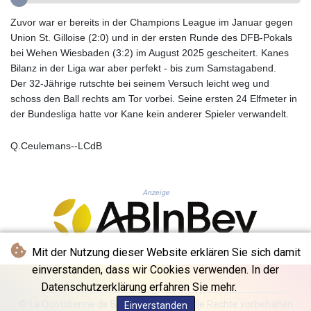
GYD 241.183453
Zuvor war er bereits in der Champions League im Januar gegen
HKD 9.070539
Union St. Gilloise (2:0) und in der ersten Runde des DFB-Pokals
HNL 30.905421
bei Wehen Wiesbaden (3:2) im August 2025 gescheitert. Kanes
HRK 7.534365
Bilanz in der Liga war aber perfekt - bis zum Samstagabend.
HTG 150.766609
Der 32-Jährige rutschte bei seinem Versuch leicht weg und
HUF 363.454703
schoss den Ball rechts am Tor vorbei. Seine ersten 24 Elfmeter in
IDR 20538.069336
der Bundesliga hatte vor Kane kein anderer Spieler verwandelt.
ILS 3.466464
IMP 0.857585
Q.Ceulemans--LCdB
INR 110.147015
IQD 1510.466959
IRR
Anzeige
1590359.224806
ISK 142.612646
JEP 0.857585
JMD 183.115818
Mit der Nutzung dieser Website erklären Sie sich damit
JOD 0.819729
einverstanden, dass wir Cookies verwenden. In der
JPY 183.485869
Datenschutzerklärung erfahren Sie mehr.
KES 149.56077
KGS 101.10619
© La Quotidienne de Bruxelles - 2026 - Alle Rechte vorbehalten
Einverstanden