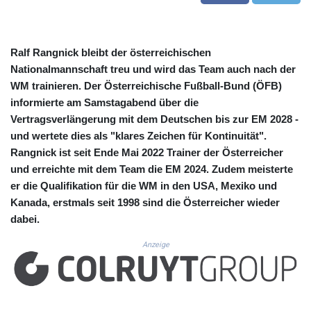
CUC 1.152471
CUP 30.540479
CVE 110.809379
CZK 24.24407
Ralf Rangnick bleibt der österreichischen
DJF 204.817306
Nationalmannschaft treu und wird das Team auch nach der
DKK 7.476217
WM trainieren. Der Österreichische Fußball-Bund (ÖFB)
DOP 67.193733
informierte am Samstagabend über die
DZD 153.365094
Vertragsverlängerung mit dem Deutschen bis zur EM 2028 -
EGP 57.264782
und wertete dies als "klares Zeichen für Kontinuität".
ERN 17.287064
Rangnick ist seit Ende Mai 2022 Trainer der Österreicher
ETB 185.968128
und erreichte mit dem Team die EM 2024. Zudem meisterte
FJD 2.552089
er die Qualifikation für die WM in den USA, Mexiko und
FKP 0.856077
GBP 0.85641
Kanada, erstmals seit 1998 sind die Österreicher wieder
GEL 3.013725
dabei.
GGP 0.856077
Anzeige
GHS 13.524239
GIP 0.856077
GMD 85.282572
GNF 10118.69464
GTQ 8.791437