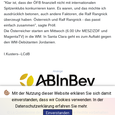
KHR 4675.235131
"Klar ist, dass der ÖFB finanziell nicht mit internationalen
KMF 492.105126
Spitzenklubs konkurrieren kann. Es waren, und das möchte ich
KRW 1640.600173
ausdrücklich betonen, auch andere Faktoren, die Ralf Rangnick
KWD 0.356874
überzeugt haben. Österreich und Ralf Rangnick - das passt
KYD 0.960205
einfach zusammen", sagte Pröll.
KZT 539.927945
Die Österreicher starten am Mittwoch (6.00 Uhr MESZ/ZDF und
LAK 26033.64904
MagentaTV) in die WM. In Santa Clara geht es zum Auftakt gegen
LBP
den WM-Debütanten Jordanien.
103179.229954
LKR 387.028882
I.Kusters--LCdB
LRD 207.974585
LSL 18.793369
LTL 3.402947
Anzeige
LVL 0.697118
LYD 7.344833
MAD 10.750192
MDL 20.047704
Mit der Nutzung dieser Website erklären Sie sich damit
MGA 4953.772522
einverstanden, dass wir Cookies verwenden. In der
MKD 61.427977
Datenschutzerklärung erfahren Sie mehr.
MMK 2419.54797
© La Quotidienne de Bruxelles - 2026 - Alle Rechte vorbehalten
Einverstanden