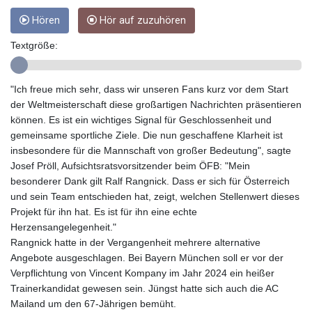
GYD 241.048608
Hören
Hör auf zuzuhören
HKD 9.04099
HNL 30.88171
Textgröße:
HRK 7.536585
HTG 150.649793
HUF 364.625083
"Ich freue mich sehr, dass wir unseren Fans kurz vor dem Start
IDR 20648.821428
der Weltmeisterschaft diese großartigen Nachrichten präsentieren
ILS 3.46629
können. Es ist ein wichtiges Signal für Geschlossenheit und
IMP 0.856077
gemeinsame sportliche Ziele. Die nun geschaffene Klarheit ist
INR 109.809273
insbesondere für die Mannschaft von großer Bedeutung", sagte
IQD 1509.393123
Josef Pröll, Aufsichtsratsvorsitzender beim ÖFB: "Mein
IRR
besonderer Dank gilt Ralf Rangnick. Dass er sich für Österreich
1584474.640687
und sein Team entschieden hat, zeigt, welchen Stellenwert dieses
ISK 142.41109
Projekt für ihn hat. Es ist für ihn eine echte
JEP 0.856077
Herzensangelegenheit."
JMD 182.637459
Rangnick hatte in der Vergangenheit mehrere alternative
JOD 0.81708
Angebote ausgeschlagen. Bei Bayern München soll er vor der
JPY 182.544457
Verpflichtung von Vincent Kompany im Jahr 2024 ein heißer
KES 149.083075
Trainerkandidat gewesen sein. Jüngst hatte sich auch die AC
KGS 100.783234
Mailand um den 67-Jährigen bemüht.