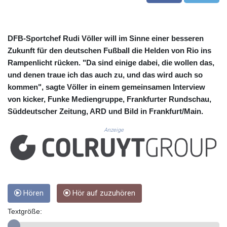
CUC 1.155801
CUP 30.628717
CVE 110.23168
CZK 24.254187
DFB-Sportchef Rudi Völler will im Sinne einer besseren
DJF 205.207971
Zukunft für den deutschen Fußball die Helden von Rio ins
DKK 7.47562
Rampenlicht rücken. "Da sind einige dabei, die wollen das,
DOP 67.269666
und denen traue ich das auch zu, und das wird auch so
DZD 152.922776
kommen", sagte Völler in einem gemeinsamen Interview
EGP 57.293846
von kicker, Funke Mediengruppe, Frankfurter Rundschau,
ERN 17.33701
Süddeutscher Zeitung, ARD und Bild in Frankfurt/Main.
ETB 185.995679
FJD 2.552644
Anzeige
FKP 0.857003
GBP 0.856685
GEL 3.016621
GGP 0.857003
GHS 13.522912
GIP 0.857003
Hören
Hör auf zuzuhören
GMD 84.945873
Textgröße:
GNF 10120.940719
GTQ 8.792342