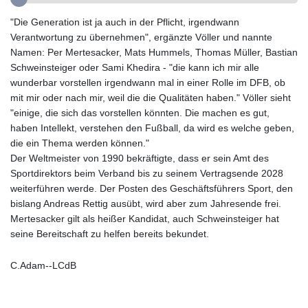
GYD 241.087126
"Die Generation ist ja auch in der Pflicht, irgendwann
HKD 9.068233
Verantwortung zu übernehmen", ergänzte Völler und nannte
HNL 30.886664
Namen: Per Mertesacker, Mats Hummels, Thomas Müller, Bastian
HRK 7.535359
Schweinsteiger oder Sami Khedira - "die kann ich mir alle
HTG 150.674455
wunderbar vorstellen irgendwann mal in einer Rolle im DFB, ob
HUF 363.218435
mit mir oder nach mir, weil die die Qualitäten haben." Völler sieht
IDR 20574.407074
"einige, die sich das vorstellen könnten. Die machen es gut,
ILS 3.467228
haben Intellekt, verstehen den Fußball, da wird es welche geben,
IMP 0.857003
die ein Thema werden können."
INR 110.044414
Der Weltmeister von 1990 bekräftigte, dass er sein Amt des
IQD 1509.543707
Sportdirektors beim Verband bis zu seinem Vertragsende 2028
IRR
weiterführen werde. Der Posten des Geschäftsführers Sport, den
1589861.560911
bislang Andreas Rettig ausübt, wird aber zum Jahresende frei.
ISK 142.614473
Mertesacker gilt als heißer Kandidat, auch Schweinsteiger hat
JEP 0.857003
seine Bereitschaft zu helfen bereits bekundet.
JMD 183.004683
JOD 0.819461
C.Adam--LCdB
JPY 182.465669
KES 148.856198
KGS 101.074744