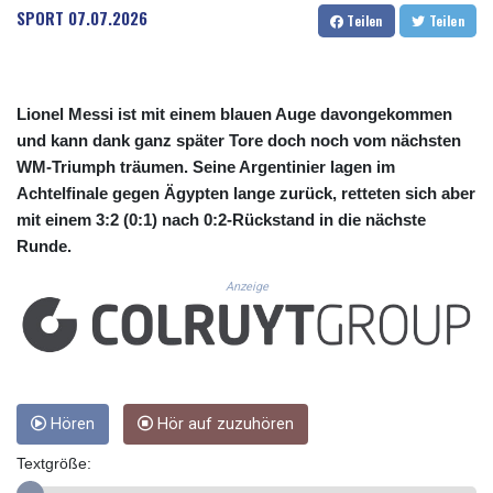
CUC 1.156136
SPORT
07.07.2026
Teilen
Teilen
CUP 30.637594
CVE 110.646682
CZK 24.258158
DJF 205.46888
Lionel Messi ist mit einem blauen Auge davongekommen
DKK 7.477932
und kann dank ganz später Tore doch noch vom nächsten
DOP 67.345355
WM-Triumph träumen. Seine Argentinier lagen im
DZD 153.694406
Achtelfinale gegen Ägypten lange zurück, retteten sich aber
EGP 57.293288
mit einem 3:2 (0:1) nach 0:2-Rückstand in die nächste
ERN 17.342035
Runde.
ETB 184.982115
FJD 2.55395
Anzeige
FKP 0.859288
GBP 0.856968
GEL 3.017966
GGP 0.859288
GHS 13.596606
GIP 0.859288
Hören
Hör auf zuzuhören
GMD 84.980421
Textgröße:
GNF 10145.090599
GTQ 8.820142