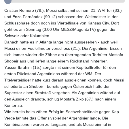
GYD 241.849406
Cristian Romero (79.), Messi selbst mit seinem 21. WM-Tor (83.)
HKD 9.067746
und Enzo Fernández (90.+2) schossen den Weltmeister in der
HNL 31.077375
Schlussphase doch noch ins Viertelfinale von Kansas City. Dort
HRK 7.536506
geht es am Sonntag (3.00 Uhr MESZ/MagentaTV) gegen die
HTG 151.150865
Schweiz oder Kolumbien.
HUF 363.096405
Danach hatte es in Atlanta lange nicht ausgesehen - auch weil
IDR 20580.370421
Messi einen Foulelfmeter verschoss (21.). Die Argentinier bissen
ILS 3.468234
sich immer wieder die Zähne am überragenden Torhüter Mostafa
IMP 0.859288
Shobeir aus und liefen lange einem Rückstand hinterher.
INR 109.992259
Yasser Ibrahim (15.) sorgte mit seinem Kopfballtreffer für den
IQD 1515.115748
ersten Rückstand Argentiniens während der WM. Der
IRR
Titelverteidiger hätte kurz darauf ausgleichen können, doch Messi
1590322.371805
scheiterte an Shobeir - bereits gegen Österreich hatte der
ISK 142.598215
Superstar einen Strafstoß vergeben. Als Argentinien wütend auf
JEP 0.859288
den Ausgleich drängte, schlug Mostafa Ziko (67.) nach einem
JMD 183.583315
Konter zu.
JOD 0.819746
Wie bereits beim zähen Erfolg im Sechzehntelfinale gegen Kap
JPY 182.445186
Verde lahmte das Offensivspiel der Argentinier lange. Die
KES 148.887592
Kombinationen waren zu langsam, und als Messi einmal in
KGS 101.104505