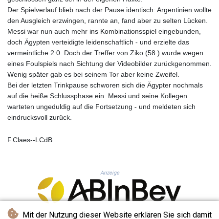
MNT 4157.510076
Der Spielverlauf blieb nach der Pause identisch: Argentinien wollte
MOP 9.34149
den Ausgleich erzwingen, rannte an, fand aber zu selten Lücken.
MRU 46.349915
Messi war nun auch mehr ins Kombinationsspiel eingebunden,
MUR 54.396619
doch Ägypten verteidigte leidenschaftlich - und erzielte das
MVR 17.862733
vermeintliche 2:0. Doch der Treffer von Ziko (58.) wurde wegen
MWK 2008.207995
eines Foulspiels nach Sichtung der Videobilder zurückgenommen.
MXN 19.811776
Wenig später gab es bei seinem Tor aber keine Zweifel.
MYR 4.728715
Bei der letzten Trinkpause schworen sich die Ägypter nochmals
MZN 73.882892
auf die heiße Schlussphase ein. Messi und seine Kollegen
NAD 18.78764
warteten ungeduldig auf die Fortsetzung - und meldeten sich
NGN 1577.963717
eindrucksvoll zurück.
NIO 42.540713
NOK 10.99759
F.Claes--LCdB
NPR 176.001898
NZD 1.961547
OMR 0.442559
PAB 1.15598
Anzeige
PEN 3.913564
PGK 5.112721
PHP 70.183258
Mit der Nutzung dieser Website erklären Sie sich damit
PKR 321.178758