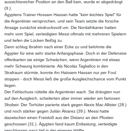
aussichtsreicher Position an den Ball kam, wurde er abgedrängt
KHR 4685.244046
(9.).
KMF 492.514185
Ägyptens Trainer Hossam Hassan hatte "kein leichtes Spiel" für
KRW 1627.712241
die Argentinier versprochen, und sein Team setzte die forsche
KWD 0.356865
Ansage zunächst eindrucksvoll um. Die Nordafrikaner hatten
KYD 0.963346
mehr vom Spiel, verteidigten Messi oftmals mit mehreren Spielern
KZT 541.784389
und liefen die Lücken fleißig zu.
LAK 26108.437325
Dann schlug Ibrahim nach einer Ecke zu und belohnte die
LBP
Ägypter für eine sehr starke Anfangsphase. Doch in der Defensive
103531.946431
offenbarten sie einige Schwächen, wenn Argentinien mit etwas
LKR 387.745291
mehr Schwung kombinierte. Als Nicolás Tagliafico in den
LRD 209.896866
Strafraum stürmte, konnte ihn Haissem Hassan nur per Foul
LSL 18.648909
stoppen - doch Messi ließ die große Ausgleichschance vom Punkt
LTL 3.413768
liegen.
LVL 0.699335
Der Fehlschuss rüttelte die Argentinier wach. Sie drängten nun
LYD 7.358849
auf den Ausgleich, scheiterten aber immer wieder am famosen
MAD 10.757887
Shobeir. Der Torhüter parierte stark gegen Alexis Mac Allister (28.)
MDL 20.102303
und noch stärker gegen Julián Álvarez (39.). Messi hatte
MGA 4982.944983
dazwischen einen Freistoß aus der Distanz an den Pfosten
MKD 61.70777
geschossen (31.). Ägypten fand kaum Entlastung, verteidigte
MMK 2427.367709
geschlossen ganz tief in der eigenen Hälfte.