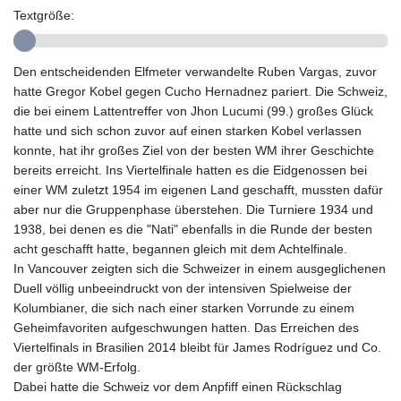
Textgröße:
GYD 241.584711
HKD 9.063364
HNL 31.036971
Den entscheidenden Elfmeter verwandelte Ruben Vargas, zuvor
HRK 7.533572
hatte Gregor Kobel gegen Cucho Hernadnez pariert. Die Schweiz,
HTG 151.001333
die bei einem Lattentreffer von Jhon Lucumi (99.) großes Glück
HUF 361.860769
hatte und sich schon zuvor auf einen starken Kobel verlassen
IDR 20659.336108
konnte, hat ihr großes Ziel von der besten WM ihrer Geschichte
ILS 3.470858
bereits erreicht. Ins Viertelfinale hatten es die Eidgenossen bei
IMP 0.858801
einer WM zuletzt 1954 im eigenen Land geschafft, mussten dafür
INR 109.864533
aber nur die Gruppenphase überstehen. Die Turniere 1934 und
IQD 1514.293863
1938, bei denen es die "Nati" ebenfalls in die Runde der besten
IRR
acht geschafft hatte, begannen gleich mit dem Achtelfinale.
1588593.057877
In Vancouver zeigten sich die Schweizer in einem ausgeglichenen
ISK 141.815325
Duell völlig unbeeindruckt von der intensiven Spielweise der
JEP 0.858801
Kolumbianer, die sich nach einer starken Vorrunde zu einem
JMD 183.527469
Geheimfavoriten aufgeschwungen hatten. Das Erreichen des
JOD 0.819276
Viertelfinals in Brasilien 2014 bleibt für James Rodríguez und Co.
JPY 182.208653
der größte WM-Erfolg.
KES 149.488533
Dabei hatte die Schweiz vor dem Anpfiff einen Rückschlag
KGS 101.048565