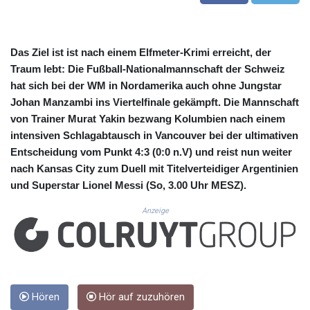
CUC 1.155508
CUP 30.620975
CVE 110.577359
CZK 24.184522
Das Ziel ist ist nach einem Elfmeter-Krimi erreicht, der
DJF 205.35721
Traum lebt: Die Fußball-Nationalmannschaft der Schweiz
DKK 7.475388
hat sich bei der WM in Nordamerika auch ohne Jungstar
DOP 67.30804
Johan Manzambi ins Viertelfinale gekämpft. Die Mannschaft
DZD 153.466204
von Trainer Murat Yakin bezwang Kolumbien nach einem
EGP 57.550907
intensiven Schlagabtausch in Vancouver bei der ultimativen
ERN 17.332627
Entscheidung vom Punkt 4:3 (0:0 n.V) und reist nun weiter
ETB 184.823403
nach Kansas City zum Duell mit Titelverteidiger Argentinien
FJD 2.553308
und Superstar Lionel Messi (So, 3.00 Uhr MESZ).
FKP 0.858801
GBP 0.857994
Anzeige
GEL 3.021622
GGP 0.858801
GHS 13.548336
GIP 0.858801
GMD 84.931759
GNF 10148.261152
Hören
Hör auf zuzuhören
GTQ 8.809078