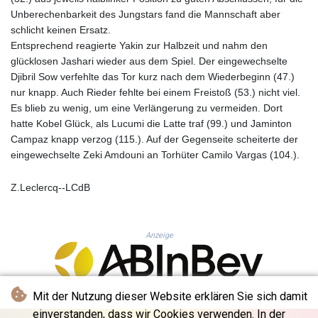
MNT 4157.747973
Unberechenbarkeit des Jungstars fand die Mannschaft aber
MOP 9.330357
schlicht keinen Ersatz.
MRU 46.312797
Entsprechend reagierte Yakin zur Halbzeit und nahm den
MUR 54.285874
glücklosen Jashari wieder aus dem Spiel. Der eingewechselte
MVR 17.852389
Djibril Sow verfehlte das Tor kurz nach dem Wiederbeginn (47.)
MWK 2007.117959
nur knapp. Auch Rieder fehlte bei einem Freistoß (53.) nicht viel.
MXN 19.919233
Es blieb zu wenig, um eine Verlängerung zu vermeiden. Dort
MYR 4.724922
hatte Kobel Glück, als Lucumi die Latte traf (99.) und Jaminton
MZN 73.848488
Campaz knapp verzog (115.). Auf der Gegenseite scheiterte der
NAD 18.858
eingewechselte Zeki Amdouni an Torhüter Camilo Vargas (104.).
NGN 1574.334577
NIO 42.504153
Z.Leclercq--LCdB
NOK 11.010667
NPR 175.672918
NZD 1.962891
OMR 0.444286
Anzeige
PAB 1.154903
PEN 3.9114
PGK 5.111391
Mit der Nutzung dieser Website erklären Sie sich damit
PHP 70.137026
einverstanden, dass wir Cookies verwenden. In der
PKR 321.001615