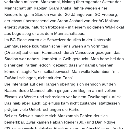
verkraften müssen. Manzambi, bislang überragender Akteur der
KHR 4682.700886
Mannschaft um Kapitän Grani Xhaka, fehlte wegen einer
KMF 493.401915
Knieprellung. Im Stadion war der 20-Jährige vom SC Freiburg,
KRW 1644.196411
der etwas überraschend von Ardon Jashari von der AC Mailand
KWD 0.357306
ersetzt wurde, natürlich trotzdem - mit einem goldenen WM-Pokal
KYD 0.962469
aus Lego stieg er aus dem Mannschaftsbus.
KZT 541.953128
Im BC Place waren die Schweizer deutlich in der Unterzahl.
LAK 26120.269022
Zehntausende kolumbianische Fans waren am Vormittag
LBP
(Ortszeit) auf einem Fanmarsch durch Vancouver gezogen, das
103475.784612
Stadion war nahezu komplett in Gelb getaucht. Man habe bei den
LKR 387.551407
bisherigen Partien jedoch "gezeigt, dass wir damit umgehen
LRD 209.436313
können", sagte Yakin selbstbewusst. Man wolle Kolumbien "mit
LSL 18.846604
Fußball schlagen, nicht mit den Fans".
LTL 3.411917
Die Intensität auf den Rängen übertrug sich dennoch auf den
LVL 0.698955
Rasen. Beide Mannschaften gingen von Beginn an mit vollem
LYD 7.354819
Einsatz zu Werke und schreckten vor keinem Zweikampf zurück.
MAD 10.762117
Das hieß aber auch: Spielfluss kam nicht zustande, stattdessen
MDL 20.066037
prägten viele Unterbrechungen die Partie.
MGA 4971.568067
Bei der Schweiz machte sich Manzambis Fehlen deutlich
MKD 61.524919
bemerkbar. Zwar kamen Fabian Rieder (30.) und Dan Ndoye
MMK 2425.761657
(32.) aus jeweils halblinker Position zu guten Abschlüssen, für die