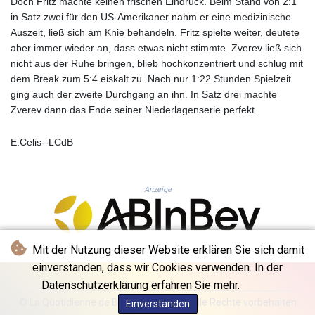
Doch Fritz machte keinen frischen Eindruck. Beim Stand von 2:1
KHR 4681.941823
in Satz zwei für den US-Amerikaner nahm er eine medizinische
KMF 492.514185
Auszeit, ließ sich am Knie behandeln. Fritz spielte weiter, deutete
KRW 1627.712241
aber immer wieder an, dass etwas nicht stimmte. Zverev ließ sich
KWD 0.356853
nicht aus der Ruhe bringen, blieb hochkonzentriert und schlug mit
KYD 0.960588
dem Break zum 5:4 eiskalt zu. Nach nur 1:22 Stunden Spielzeit
KZT 540.233287
ging auch der zweite Durchgang an ihn. In Satz drei machte
LAK 26025.676609
Zverev dann das Ende seiner Niederlagenserie perfekt.
LBP
103223.017367
E.Celis--LCdB
LKR 386.635196
LRD 208.057415
LSL 18.726567
Anzeige
LTL 3.413768
LVL 0.699335
LYD 7.331909
MAD 10.743067
Mit der Nutzung dieser Website erklären Sie sich damit
MDL 20.044751
einverstanden, dass wir Cookies verwenden. In der
MGA 4918.938878
Datenschutzerklärung erfahren Sie mehr.
MKD 61.524236
MMK 2427.596601
© La Quotidienne de Bruxelles - 2026 - Alle Rechte vorbehalten
Einverstanden