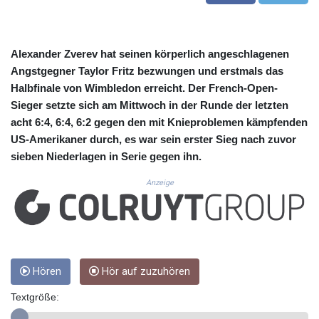
CUC 1.156136
CUP 30.637594
CVE 110.26363
CZK 24.258158
Alexander Zverev hat seinen körperlich angeschlagenen
DJF 205.267449
Angstgegner Taylor Fritz bezwungen und erstmals das
DKK 7.477932
Halbfinale von Wimbledon erreicht. Der French-Open-
DOP 67.289164
Sieger setzte sich am Mittwoch in der Runde der letzten
DZD 152.967099
acht 6:4, 6:4, 6:2 gegen den mit Knieproblemen kämpfenden
EGP 57.293288
US-Amerikaner durch, es war sein erster Sieg nach zuvor
ERN 17.342035
sieben Niederlagen in Serie gegen ihn.
ETB 186.049588
FJD 2.553384
Anzeige
FKP 0.8566
GBP 0.856968
GEL 3.017966
GGP 0.8566
GHS 13.526832
GIP 0.8566
Hören
Hör auf zuzuhören
GMD 84.980421
Textgröße:
GNF 10123.874202
GTQ 8.794891