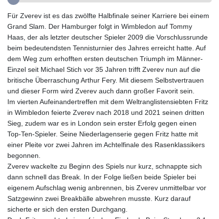
GYD 241.157003
Für Zverev ist es das zwölfte Halbfinale seiner Karriere bei einem
HKD 9.067746
Grand Slam. Der Hamburger folgt in Wimbledon auf Tommy
HNL 30.895616
Haas, der als letzter deutscher Spieler 2009 die Vorschlussrunde
HRK 7.536622
beim bedeutendsten Tennisturnier des Jahres erreicht hatte. Auf
HTG 150.718127
dem Weg zum erhofften ersten deutschen Triumph im Männer-
HUF 363.096405
Einzel seit Michael Stich vor 35 Jahren trifft Zverev nun auf die
IDR 20580.370421
britische Überraschung Arthur Fery. Mit diesem Selbstvertrauen
ILS 3.468234
und dieser Form wird Zverev auch dann großer Favorit sein.
IMP 0.8566
Im vierten Aufeinandertreffen mit dem Weltranglistensiebten Fritz
INR 110.076256
in Wimbledon feierte Zverev nach 2018 und 2021 seinen dritten
IQD 1509.981237
Sieg, zudem war es in London sein erster Erfolg gegen einen
IRR
Top-Ten-Spieler. Seine Niederlagenserie gegen Fritz hatte mit
1590322.371805
einer Pleite vor zwei Jahren im Achtelfinale des Rasenklassikers
ISK 142.598215
begonnen.
JEP 0.8566
Zverev wackelte zu Beginn des Spiels nur kurz, schnappte sich
JMD 183.057725
dann schnell das Break. In der Folge ließen beide Spieler bei
JOD 0.819746
eigenem Aufschlag wenig anbrennen, bis Zverev unmittelbar vor
JPY 182.445186
Satzgewinn zwei Breakbälle abwehren musste. Kurz darauf
KES 149.158147
sicherte er sich den ersten Durchgang.
KGS 101.104505