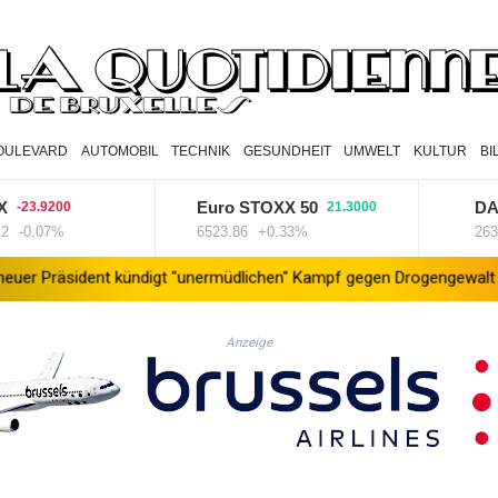
OULEVARD
AUTOMOBIL
TECHNIK
GESUNDHEIT
UMWELT
KULTUR
BI
Euro STOXX 50
DAX
3.9200
21.3000
1
0.07%
6523.86
+0.33%
26319.4
dent kündigt "unermüdlichen" Kampf gegen Drogengewalt an
Süd
Anzeige