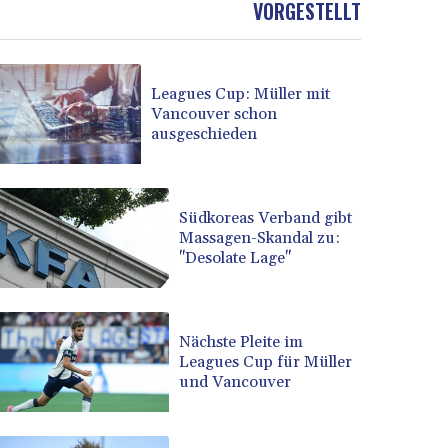
VORGESTELLT
BOB 13.739522
BRL 5.876989
BSD 1.155995
Leagues Cup: Müller mit
BTN 110.001186
Vancouver schon
BWP 15.603479
ausgeschieden
BYN 3.442212
BYR 22660.258427
BZD 2.324897
CAD 1.613446
Südkoreas Verband gibt
Massagen-Skandal zu:
CDF 2615.761404
"Desolate Lage"
CHF 0.934181
CLF 0.026749
CLP 1056.199727
CNY 7.801146
Nächste Pleite im
CNH 7.796152
Leagues Cup für Müller
und Vancouver
COP 3650.105178
CRC 525.509359
CUC 1.156136