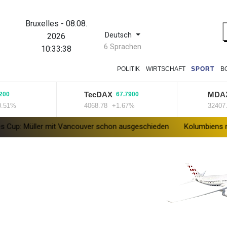
Bruxelles
-
08.08.
Deutsch
2026
6 Sprachen
10:33:38
POLITIK
WIRTSCHAFT
SPORT
B
TecDAX
MDAX
67.7900
-2
%
4068.78
+1.67%
32407.2
-
ler mit Vancouver schon ausgeschieden
Kolumbiens neuer Präsi