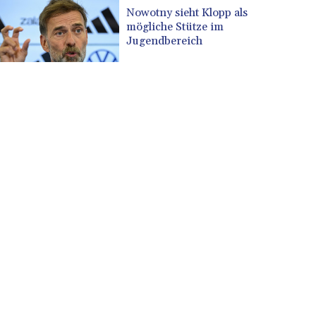
CUP 30.637594
Nowotny sieht Klopp als
CVE 110.646682
mögliche Stütze im
CZK 24.258158
Jugendbereich
DJF 205.46888
DKK 7.477932
DOP 67.345355
DZD 153.688625
EGP 57.293288
ERN 17.342035
ETB 184.982115
FJD 2.553384
FKP 0.8566
GBP 0.856968
GEL 3.017966
GGP 0.8566
GHS 13.596606
GIP 0.8566
GMD 84.980421
GNF 10145.090599