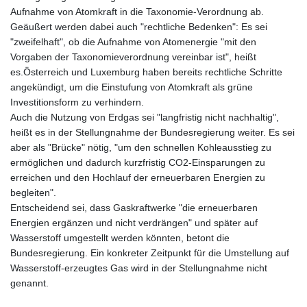
KHR 4681.941823
Aufnahme von Atomkraft in die Taxonomie-Verordnung ab.
KMF 492.514185
Geäußert werden dabei auch "rechtliche Bedenken": Es sei
KRW 1627.677557
"zweifelhaft", ob die Aufnahme von Atomenergie "mit den
KWD 0.356853
Vorgaben der Taxonomieverordnung vereinbar ist", heißt
KYD 0.960588
es.Österreich und Luxemburg haben bereits rechtliche Schritte
KZT 540.233287
angekündigt, um die Einstufung von Atomkraft als grüne
LAK 26025.676609
Investitionsform zu verhindern.
LBP
Auch die Nutzung von Erdgas sei "langfristig nicht nachhaltig",
103223.017367
heißt es in der Stellungnahme der Bundesregierung weiter. Es sei
LKR 386.635196
aber als "Brücke" nötig, "um den schnellen Kohleausstieg zu
LRD 208.057415
ermöglichen und dadurch kurzfristig CO2-Einsparungen zu
LSL 18.726567
erreichen und den Hochlauf der erneuerbaren Energien zu
LTL 3.413768
begleiten".
LVL 0.699335
Entscheidend sei, dass Gaskraftwerke "die erneuerbaren
LYD 7.331909
Energien ergänzen und nicht verdrängen" und später auf
MAD 10.743067
Wasserstoff umgestellt werden könnten, betont die
MDL 20.044751
Bundesregierung. Ein konkreter Zeitpunkt für die Umstellung auf
MGA 4918.938878
Wasserstoff-erzeugtes Gas wird in der Stellungnahme nicht
MKD 61.524236
genannt.
MMK 2427.596601