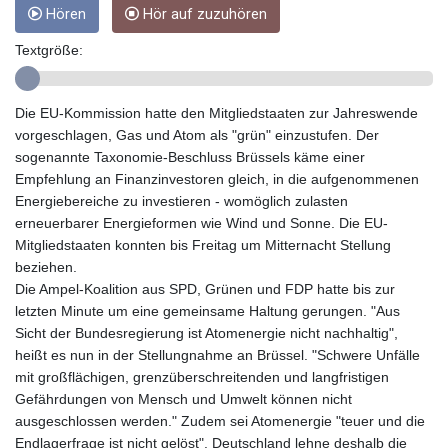
Hören
Hör auf zuzuhören
GYD 241.157003
HKD 9.067746
Textgröße:
HNL 30.895616
HRK 7.536622
HTG 150.718127
Die EU-Kommission hatte den Mitgliedstaaten zur Jahreswende
HUF 363.096405
vorgeschlagen, Gas und Atom als "grün" einzustufen. Der
IDR 20580.370421
sogenannte Taxonomie-Beschluss Brüssels käme einer
ILS 3.468234
Empfehlung an Finanzinvestoren gleich, in die aufgenommenen
IMP 0.8566
Energiebereiche zu investieren - womöglich zulasten
INR 110.076256
erneuerbarer Energieformen wie Wind und Sonne. Die EU-
IQD 1509.981237
Mitgliedstaaten konnten bis Freitag um Mitternacht Stellung
IRR
beziehen.
1590322.371805
Die Ampel-Koalition aus SPD, Grünen und FDP hatte bis zur
ISK 142.598215
letzten Minute um eine gemeinsame Haltung gerungen. "Aus
JEP 0.8566
Sicht der Bundesregierung ist Atomenergie nicht nachhaltig",
JMD 183.057725
heißt es nun in der Stellungnahme an Brüssel. "Schwere Unfälle
JOD 0.819746
mit großflächigen, grenzüberschreitenden und langfristigen
JPY 182.445186
Gefährdungen von Mensch und Umwelt können nicht
KES 149.158147
ausgeschlossen werden." Zudem sei Atomenergie "teuer und die
KGS 101.104505
Endlagerfrage ist nicht gelöst". Deutschland lehne deshalb die