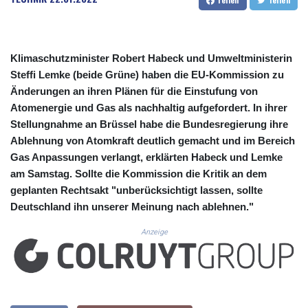
CUC 1.156136
CUP 30.637594
CVE 110.26363
CZK 24.258158
Klimaschutzminister Robert Habeck und Umweltministerin
DJF 205.267449
Steffi Lemke (beide Grüne) haben die EU-Kommission zu
DKK 7.477932
Änderungen an ihren Plänen für die Einstufung von
DOP 67.289164
Atomenergie und Gas als nachhaltig aufgefordert. In ihrer
DZD 152.967099
EGP 57.293288
Stellungnahme an Brüssel habe die Bundesregierung ihre
ERN 17.342035
Ablehnung von Atomkraft deutlich gemacht und im Bereich
ETB 186.049588
Gas Anpassungen verlangt, erklärten Habeck und Lemke
FJD 2.553384
am Samstag. Sollte die Kommission die Kritik an dem
FKP 0.8566
geplanten Rechtsakt "unberücksichtigt lassen, sollte
GBP 0.858527
Deutschland ihn unserer Meinung nach ablehnen."
GEL 3.017966
GGP 0.8566
Anzeige
GHS 13.526832
GIP 0.8566
GMD 84.980421
GNF 10123.874202
GTQ 8.794891