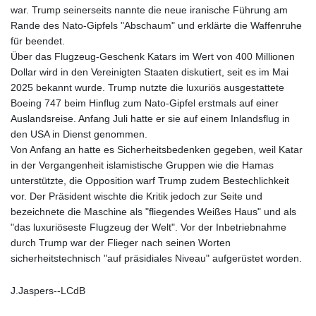
KHR 4675.235131
war. Trump seinerseits nannte die neue iranische Führung am
KMF 492.105126
Rande des Nato-Gipfels "Abschaum" und erklärte die Waffenruhe
KRW 1640.600173
für beendet.
KWD 0.356874
Über das Flugzeug-Geschenk Katars im Wert von 400 Millionen
KYD 0.960205
Dollar wird in den Vereinigten Staaten diskutiert, seit es im Mai
KZT 539.927945
2025 bekannt wurde. Trump nutzte die luxuriös ausgestattete
LAK 26033.64904
Boeing 747 beim Hinflug zum Nato-Gipfel erstmals auf einer
LBP
Auslandsreise. Anfang Juli hatte er sie auf einem Inlandsflug in
103179.229954
den USA in Dienst genommen.
LKR 387.028882
Von Anfang an hatte es Sicherheitsbedenken gegeben, weil Katar
LRD 207.974585
in der Vergangenheit islamistische Gruppen wie die Hamas
LSL 18.793369
unterstützte, die Opposition warf Trump zudem Bestechlichkeit
LTL 3.402947
vor. Der Präsident wischte die Kritik jedoch zur Seite und
LVL 0.697118
bezeichnete die Maschine als "fliegendes Weißes Haus" und als
LYD 7.344833
"das luxuriöseste Flugzeug der Welt". Vor der Inbetriebnahme
MAD 10.750192
durch Trump war der Flieger nach seinen Worten
MDL 20.047704
sicherheitstechnisch "auf präsidiales Niveau" aufgerüstet worden.
MGA 4953.772522
MKD 61.427977
J.Jaspers--LCdB
MMK 2419.54797