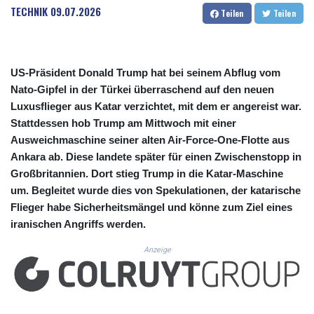
CUC 1.152471
TECHNIK
09.07.2026
Teilen
Teilen
CUP 30.540479
CVE 110.809379
CZK 24.24407
DJF 204.817306
US-Präsident Donald Trump hat bei seinem Abflug vom
DKK 7.476217
Nato-Gipfel in der Türkei überraschend auf den neuen
DOP 67.193733
Luxusflieger aus Katar verzichtet, mit dem er angereist war.
DZD 153.365094
Stattdessen hob Trump am Mittwoch mit einer
EGP 57.264782
Ausweichmaschine seiner alten Air-Force-One-Flotte aus
ERN 17.287064
Ankara ab. Diese landete später für einen Zwischenstopp in
ETB 185.968128
FJD 2.552089
Großbritannien. Dort stieg Trump in die Katar-Maschine
FKP 0.856077
um. Begleitet wurde dies von Spekulationen, der katarische
GBP 0.85641
Flieger habe Sicherheitsmängel und könne zum Ziel eines
GEL 3.013725
iranischen Angriffs werden.
GGP 0.856077
GHS 13.524239
Anzeige
GIP 0.856077
GMD 85.282572
GNF 10118.69464
GTQ 8.791437