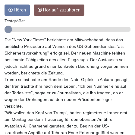
GYD 241.048608
Hören
Hör auf zuzuhören
HKD 9.04099
HNL 30.88171
Textgröße:
HRK 7.536585
HTG 150.649793
HUF 364.625083
Die "New York Times" berichtete am Mittwochabend, dass das
IDR 20648.821428
unübliche Prozedere auf Wunsch des US-Geheimdienstes "als
ILS 3.46629
Sicherheitsvorkehrung" erfolgt sei. Der neuen Maschine fehlten
IMP 0.856077
bestimmte Fähigkeiten des alten Flugzeugs. Der Austausch sei
INR 109.809273
jedoch nicht aufgrund einer konkreten Bedrohung vorgenommen
IQD 1509.393123
worden, berichtete die Zeitung.
IRR
Trump selbst hatte am Rande des Nato-Gipfels in Ankara gesagt,
1584474.640687
der Iran trachte ihm nach dem Leben. "Ich bin Nummer eins auf
ISK 142.41109
der Todesliste", sagte er zu Journalisten, die ihn fragten, ob er
JEP 0.856077
wegen der Drohungen auf den neuen Präsidentenflieger
JMD 182.637459
verzichte.
JOD 0.81708
"Wir wollen den Kopf von Trump", hatten regimetreue Iraner erst
JPY 182.544457
am Montag bei dem Trauerzug für den obersten Anführer
KES 149.083075
Ayatollah Ali Chamenei gerufen, der zu Beginn der US-
KGS 100.783234
israelischen Angriffe auf Teheran Ende Februar getötet worden