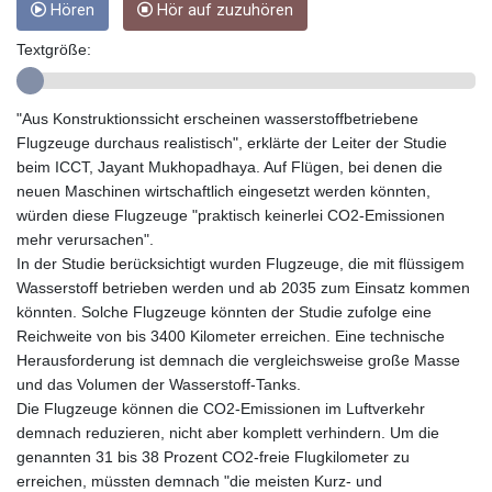
Hören
Hör auf zuzuhören
GYD 241.157003
HKD 9.067746
Textgröße:
HNL 30.895616
HRK 7.536622
HTG 150.718127
"Aus Konstruktionssicht erscheinen wasserstoffbetriebene
HUF 363.096405
Flugzeuge durchaus realistisch", erklärte der Leiter der Studie
IDR 20580.370421
beim ICCT, Jayant Mukhopadhaya. Auf Flügen, bei denen die
ILS 3.468234
neuen Maschinen wirtschaftlich eingesetzt werden könnten,
IMP 0.8566
würden diese Flugzeuge "praktisch keinerlei CO2-Emissionen
INR 110.076256
mehr verursachen".
IQD 1509.981237
In der Studie berücksichtigt wurden Flugzeuge, die mit flüssigem
IRR
Wasserstoff betrieben werden und ab 2035 zum Einsatz kommen
1590322.371805
könnten. Solche Flugzeuge könnten der Studie zufolge eine
ISK 142.598215
Reichweite von bis 3400 Kilometer erreichen. Eine technische
JEP 0.8566
Herausforderung ist demnach die vergleichsweise große Masse
JMD 183.057725
und das Volumen der Wasserstoff-Tanks.
JOD 0.819746
Die Flugzeuge können die CO2-Emissionen im Luftverkehr
JPY 182.445186
demnach reduzieren, nicht aber komplett verhindern. Um die
KES 149.158147
genannten 31 bis 38 Prozent CO2-freie Flugkilometer zu
KGS 101.104505
erreichen, müssten demnach "die meisten Kurz- und