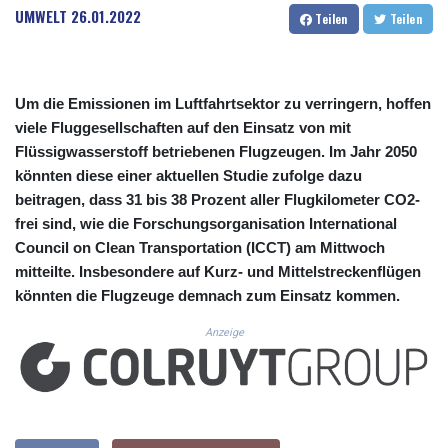
CUC 1.156136
UMWELT
26.01.2022
Teilen
Teilen
CUP 30.637594
CVE 110.26363
CZK 24.258158
DJF 205.267449
Um die Emissionen im Luftfahrtsektor zu verringern, hoffen
DKK 7.477932
viele Fluggesellschaften auf den Einsatz von mit
DOP 67.289164
Flüssigwasserstoff betriebenen Flugzeugen. Im Jahr 2050
DZD 152.967099
könnten diese einer aktuellen Studie zufolge dazu
EGP 57.293288
beitragen, dass 31 bis 38 Prozent aller Flugkilometer CO2-
ERN 17.342035
frei sind, wie die Forschungsorganisation International
ETB 186.049588
FJD 2.553384
Council on Clean Transportation (ICCT) am Mittwoch
FKP 0.8566
mitteilte. Insbesondere auf Kurz- und Mittelstreckenflügen
GBP 0.856968
könnten die Flugzeuge demnach zum Einsatz kommen.
GEL 3.017966
GGP 0.8566
Anzeige
GHS 13.526832
GIP 0.8566
GMD 84.980421
GNF 10123.874202
GTQ 8.794891