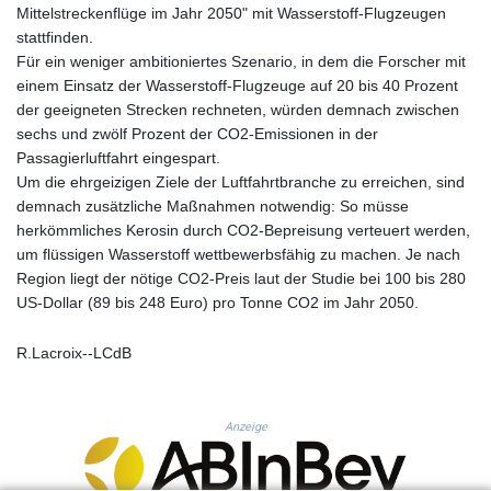
KHR 4681.941823
Mittelstreckenflüge im Jahr 2050" mit Wasserstoff-Flugzeugen
KMF 492.514185
stattfinden.
KRW 1627.712241
Für ein weniger ambitioniertes Szenario, in dem die Forscher mit
KWD 0.356853
einem Einsatz der Wasserstoff-Flugzeuge auf 20 bis 40 Prozent
KYD 0.960588
der geeigneten Strecken rechneten, würden demnach zwischen
KZT 540.233287
sechs und zwölf Prozent der CO2-Emissionen in der
LAK 26025.676609
Passagierluftfahrt eingespart.
LBP
Um die ehrgeizigen Ziele der Luftfahrtbranche zu erreichen, sind
103223.017367
demnach zusätzliche Maßnahmen notwendig: So müsse
LKR 386.635196
herkömmliches Kerosin durch CO2-Bepreisung verteuert werden,
LRD 208.057415
um flüssigen Wasserstoff wettbewerbsfähig zu machen. Je nach
LSL 18.726567
Region liegt der nötige CO2-Preis laut der Studie bei 100 bis 280
LTL 3.413768
US-Dollar (89 bis 248 Euro) pro Tonne CO2 im Jahr 2050.
LVL 0.699335
LYD 7.331909
R.Lacroix--LCdB
MAD 10.743067
MDL 20.044751
MGA 4918.938878
Anzeige
MKD 61.524236
MMK 2427.596601