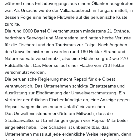
KHR 4682.834137
während eines Entladevorgangs aus einem Öltanker ausgetreten
KMF 493.413562
war. Als Ursache wurde der Vulkanausbruch in Tonga ermittelt, in
KRW 1643.262353
dessen Folge eine heftige Flutwelle auf die peruanische Küste
KWD 0.357314
zurollte.
KYD 0.962491
Die rund 6000 Barrel Öl verschmutzten mindestens 21 Strände,
KZT 541.96516
bedrohten Seevögel und Meerestiere und hatten herbe Verluste
LAK 26120.848953
für die Fischerei und den Tourismus zur Folge. Nach Angaben
LBP
des Umweltministeriums wurden rund 180 Hektar Strand und
103478.082403
Naturreservate verschmutzt, also eine Fläche so groß wie 270
LKR 387.560012
Fußballfelder. Das Meer sei auf einer Fläche von 713 Hektar
LRD 209.441022
verschmutzt worden.
LSL 18.846883
Die peruanische Regierung macht Repsol für die Ölpest
LTL 3.411992
verantwortlich. Das Unternehmen schickte Einsatzteams und
LVL 0.698971
Ausrüstung zur Eindämmung der Umweltverschmutzung. Ein
LYD 7.354989
Vertreter der örtlichen Fischer kündigte an, eine Anzeige gegen
MAD 10.762356
Repsol "wegen dieses neuen Unfalls" einzureichen.
MDL 20.066482
Das Umweltministerium erklärte am Mittwoch, dass die
MGA 4971.689885
Staatsanwaltschaft Ermittlungen gegen vier Repsol-Mitarbeiter
MKD 61.580848
eingeleitet habe. "Der Schaden ist unbestreitbar, das
MMK 2425.815515
Unternehmen muss auf jede erdenkliche Weise reagieren, denn