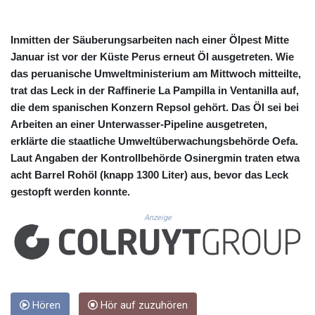
CUC 1.155534
CUP 30.621655
CVE 110.582239
Inmitten der Säuberungsarbeiten nach einer Ölpest Mitte
CZK 24.19053
Januar ist vor der Küste Perus erneut Öl ausgetreten. Wie
DJF 205.360973
das peruanische Umweltministerium am Mittwoch mitteilte,
DKK 7.475959
trat das Leck in der Raffinerie La Pampilla in Ventanilla auf,
DOP 67.310099
die dem spanischen Konzern Repsol gehört. Das Öl sei bei
DZD 153.620497
Arbeiten an einer Unterwasser-Pipeline ausgetreten,
EGP 57.544214
erklärte die staatliche Umweltüberwachungsbehörde Oefa.
ERN 17.333012
ETB 184.827242
Laut Angaben der Kontrollbehörde Osinergmin traten etwa
FJD 2.554311
acht Barrel Rohöl (knapp 1300 Liter) aus, bevor das Leck
FKP 0.85882
gestopft werden konnte.
GBP 0.858273
Anzeige
GEL 3.021745
GGP 0.85882
GHS 13.548654
GIP 0.85882
GMD 84.92773
GNF 10148.480495
Hören
Hör auf zuzuhören
GTQ 8.809274