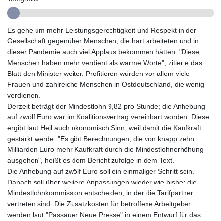
GYD 241.157003
HKD 9.066767
Es gehe um mehr Leistungsgerechtigkeit und Respekt in der
HNL 30.895616
Gesellschaft gegenüber Menschen, die hart arbeiteten und in
HRK 7.536622
dieser Pandemie auch viel Applaus bekommen hätten. "Diese
HTG 150.718127
Menschen haben mehr verdient als warme Worte", zitierte das
HUF 363.096405
Blatt den Minister weiter. Profitieren würden vor allem viele
IDR 20580.370421
Frauen und zahlreiche Menschen in Ostdeutschland, die wenig
ILS 3.468234
verdienen.
IMP 0.8566
Derzeit beträgt der Mindestlohn 9,82 pro Stunde; die Anhebung
INR 110.076256
auf zwölf Euro war im Koalitionsvertrag vereinbart worden. Diese
IQD 1509.981237
ergibt laut Heil auch ökonomisch Sinn, weil damit die Kaufkraft
IRR
gestärkt werde. "Es gibt Berechnungen, die von knapp zehn
1590322.371805
Milliarden Euro mehr Kaufkraft durch die Mindestlohnerhöhung
ISK 142.598215
ausgehen", heißt es dem Bericht zufolge in dem Text.
JEP 0.8566
Die Anhebung auf zwölf Euro soll ein einmaliger Schritt sein.
JMD 183.057725
Danach soll über weitere Anpassungen wieder wie bisher die
JOD 0.819746
Mindestlohnkommission entscheiden, in der die Tarifpartner
JPY 182.445186
vertreten sind. Die Zusatzkosten für betroffene Arbeitgeber
KES 149.158147
werden laut "Passauer Neue Presse" in einem Entwurf für das
KGS 101.104505