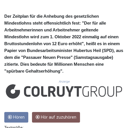
CUC 1.156136
CUP 30.637594
CVE 110.26363
Der Zeitplan für die Anhebung des gesetzlichen
CZK 24.258158
Mindestlohns steht offensichtlich fest: "Der für alle
DJF 205.267449
Arbeitnehmerinnen und Arbeitnehmer geltende
DKK 7.477932
Mindestlohn wird zum 1. Oktober 2022 einmalig auf einen
DOP 67.289164
Bruttostundenlohn von 12 Euro erhöht", heißt es in einem
DZD 152.967099
Papier von Bundesarbeitsminister Hubertus Heil (SPD), aus
EGP 57.380687
dem die "Passauer Neuen Presse" (Samstagsausgabe)
ERN 17.342035
ETB 186.049588
zitierte. Dies bedeute für Millionen Menschen eine
FJD 2.553384
"spürbare Gehaltserhöhung".
FKP 0.8566
Anzeige
GBP 0.858527
GEL 3.017966
GGP 0.8566
GHS 13.526832
GIP 0.8566
GMD 84.980421
Hören
Hör auf zuzuhören
GNF 10123.874202
GTQ 8.794891
Textgröße: