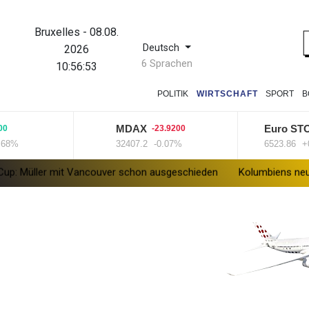
Bruxelles
-
08.08.
Deutsch
2026
6 Sprachen
10:56:53
POLITIK
WIRTSCHAFT
SPORT
B
MDAX
Euro STOXX 
-23.9200
32407.2
-0.07%
6523.86
+0.33
r mit Vancouver schon ausgeschieden
Kolumbiens neuer Präside