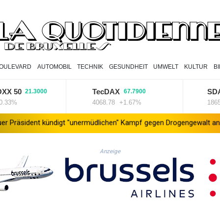
OULEVARD
AUTOMOBIL
TECHNIK
GESUNDHEIT
UMWELT
KULTUR
B
50
TecDAX
SDAX
21.3000
67.7900
%
4068.78
+1.67%
18659.63
nt kündigt "unermüdlichen" Kampf gegen Drogengewalt an
Südko
Anzeige