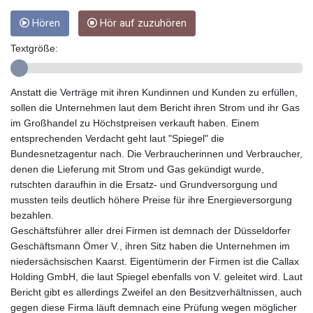
GYD 241.004293
Hören
Hör auf zuzuhören
HKD 9.038838
HNL 30.876033
Textgröße:
HRK 7.53416
HTG 150.622097
HUF 365.116225
Anstatt die Verträge mit ihren Kundinnen und Kunden zu erfüllen,
IDR 20639.263954
sollen die Unternehmen laut dem Bericht ihren Strom und ihr Gas
ILS 3.465652
im Großhandel zu Höchstpreisen verkauft haben. Einem
IMP 0.85592
entsprechenden Verdacht geht laut "Spiegel" die
INR 109.826937
Bundesnetzagentur nach. Die Verbraucherinnen und Verbraucher,
IQD 1510.035474
denen die Lieferung mit Strom und Gas gekündigt wurde,
IRR
rutschten daraufhin in die Ersatz- und Grundversorgung und
1584183.343658
mussten teils deutlich höhere Preise für ihre Energieversorgung
ISK 142.412461
bezahlen.
JEP 0.85592
Geschäftsführer aller drei Firmen ist demnach der Düsseldorfer
JMD 182.603882
Geschäftsmann Ömer V., ihren Sitz haben die Unternehmen im
JOD 0.816933
niedersächsischen Kaarst. Eigentümerin der Firmen ist die Callax
JPY 182.568546
Holding GmbH, die laut Spiegel ebenfalls von V. geleitet wird. Laut
KES 149.07919
Bericht gibt es allerdings Zweifel an den Besitzverhältnissen, auch
KGS 100.76524
gegen diese Firma läuft demnach eine Prüfung wegen möglicher