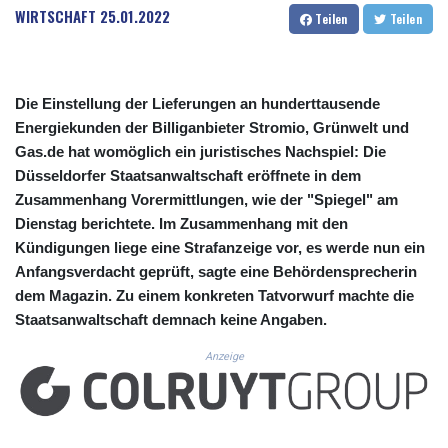
CUC 1.152259
WIRTSCHAFT
25.01.2022
Teilen
Teilen
CUP 30.534865
CVE 110.789694
CZK 24.243646
DJF 204.779294
Die Einstellung der Lieferungen an hunderttausende
DKK 7.474936
Energiekunden der Billiganbieter Stromio, Grünwelt und
DOP 67.163917
Gas.de hat womöglich ein juristisches Nachspiel: Die
DZD 153.33232
Düsseldorfer Staatsanwaltschaft eröffnete in dem
EGP 57.257824
Zusammenhang Vorermittlungen, wie der "Spiegel" am
ERN 17.283886
Dienstag berichtete. Im Zusammenhang mit den
ETB 185.933939
FJD 2.552144
Kündigungen liege eine Strafanzeige vor, es werde nun ein
FKP 0.85592
Anfangsverdacht geprüft, sagte eine Behördensprecherin
GBP 0.856301
dem Magazin. Zu einem konkreten Tatvorwurf machte die
GEL 3.013175
Staatsanwaltschaft demnach keine Angaben.
GGP 0.85592
GHS 13.521816
Anzeige
GIP 0.85592
GMD 85.266887
GNF 10116.834102
GTQ 8.789821