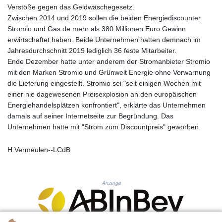
KHR 4670.680341
Verstöße gegen das Geldwäschegesetz.
KMF 492.015232
Zwischen 2014 und 2019 sollen die beiden Energiediscounter
KRW 1639.987341
Stromio und Gas.de mehr als 380 Millionen Euro Gewinn
KWD 0.35682
erwirtschaftet haben. Beide Unternehmen hatten demnach im
KYD 0.960029
Jahresdurchschnitt 2019 lediglich 36 feste Mitarbeiter.
KZT 539.828682
Ende Dezember hatte unter anderem der Stromanbieter Stromio
LAK 26043.936302
mit den Marken Stromio und Grünwelt Energie ohne Vorwarnung
LBP
die Lieferung eingestellt. Stromio sei "seit einigen Wochen mit
103184.797064
einer nie dagewesenen Preisexplosion an den europäischen
LKR 386.957729
Energiehandelsplätzen konfrontiert", erklärte das Unternehmen
LRD 209.279064
damals auf seiner Internetseite zur Begründung. Das
LSL 18.827806
Unternehmen hatte mit "Strom zum Discountpreis" geworben.
LTL 3.402321
LVL 0.69699
H.Vermeulen--LCdB
LYD 7.340045
MAD 10.750001
MDL 20.044018
Anzeige
MGA 4952.861796
MKD 61.416684
MMK 2419.103149