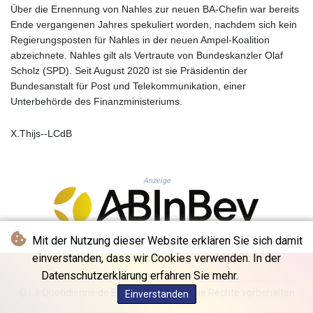
KHR 4671.521595
Über die Ernennung von Nahles zur neuen BA-Chefin war bereits
KMF 492.911771
Ende vergangenen Jahres spekuliert worden, nachdem sich kein
KRW 1644.468592
Regierungsposten für Nahles in der neuen Ampel-Koalition
KWD 0.356651
abzeichnete. Nahles gilt als Vertraute von Bundeskanzler Olaf
KYD 0.960607
Scholz (SPD). Seit August 2020 ist sie Präsidentin der
KZT 540.904411
Bundesanstalt für Post und Telekommunikation, einer
LAK 26056.345982
Unterbehörde des Finanzministeriums.
LBP
103219.381749
X.Thijs--LCdB
LKR 386.741231
LRD 208.05232
LSL 18.909879
Anzeige
LTL 3.408529
LVL 0.698261
LYD 7.33646
MAD 10.743027
Mit der Nutzung dieser Website erklären Sie sich damit
MDL 20.027208
einverstanden, dass wir Cookies verwenden. In der
MGA 4906.267554
Datenschutzerklärung erfahren Sie mehr.
MKD 61.454794
© La Quotidienne de Bruxelles - 2026 - Alle Rechte vorbehalten
Einverstanden
MMK 2423.516623