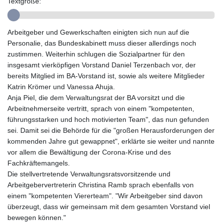
Textgröße:
GYD 241.124538
HKD 9.054775
HNL 30.893904
Arbeitgeber und Gewerkschaften einigten sich nun auf die
HRK 7.535207
Personalie, das Bundeskabinett muss dieser allerdings noch
HTG 150.703267
zustimmen. Weiterhin schlugen die Sozialpartner für den
HUF 363.227272
insgesamt vierköpfigen Vorstand Daniel Terzenbach vor, der
IDR 20683.84493
bereits Mitglied im BA-Vorstand ist, sowie als weitere Mitglieder
ILS 3.477857
Katrin Krömer und Vanessa Ahuja.
IMP 0.857481
Anja Piel, die dem Verwaltungsrat der BA vorsitzt und die
INR 109.853402
Arbeitnehmerseite vertritt, sprach von einem "kompetenten,
IQD 1509.981531
führungsstarken und hoch motivierten Team", das nun gefunden
IRR
sei. Damit sei die Behörde für die "großen Herausforderungen der
1587015.850814
kommenden Jahre gut gewappnet", erklärte sie weiter und nannte
ISK 141.789703
vor allem die Bewältigung der Corona-Krise und des
JEP 0.857481
Fachkräftemangels.
JMD 183.165198
Die stellvertretende Verwaltungsratsvorsitzende und
JOD 0.818473
Arbeitgebervertreterin Christina Ramb sprach ebenfalls von
JPY 182.195114
einem "kompetenten Viererteam". "Wir Arbeitgeber sind davon
KES 149.373012
überzeugt, dass wir gemeinsam mit dem gesamten Vorstand viel
KGS 100.948559
bewegen können."