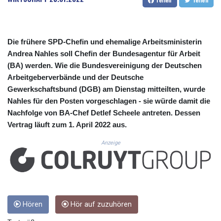
CUC 1.154361
CUP 30.590573
CVE 110.139177
CZK 24.180463
Die frühere SPD-Chefin und ehemalige Arbeitsministerin
DJF 205.251075
Andrea Nahles soll Chefin der Bundesagentur für Arbeit
DKK 7.475355
(BA) werden. Wie die Bundesvereinigung der Deutschen
DOP 67.221459
Arbeitgeberverbände und der Deutsche
DZD 153.497698
EGP 57.432011
Gewerkschaftsbund (DGB) am Dienstag mitteilten, wurde
ERN 17.315419
Nahles für den Posten vorgeschlagen - sie würde damit die
ETB 186.038334
Nachfolge von BA-Chef Detlef Scheele antreten. Dessen
FJD 2.553967
Vertrag läuft zum 1. April 2022 aus.
FKP 0.857481
GBP 0.857373
Anzeige
GEL 3.018718
GGP 0.857481
GHS 13.514561
GIP 0.857481
GMD 84.845162
Hören
Hör auf zuzuhören
GNF 10124.083393
GTQ 8.791956