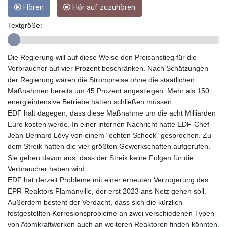
Hören
Hör auf zuzuhören
GYD 241.157003
HKD 9.066767
Textgröße:
HNL 30.895616
HRK 7.536622
HTG 150.718127
Die Regierung will auf diese Weise den Preisanstieg für die
HUF 363.096405
Verbraucher auf vier Prozent beschränken. Nach Schätzungen
IDR 20580.370421
der Regierung wären die Strompreise ohne die staatlichen
ILS 3.468234
Maßnahmen bereits um 45 Prozent angestiegen. Mehr als 150
IMP 0.857252
energieintensive Betriebe hätten schließen müssen.
INR 110.076256
EDF hält dagegen, dass diese Maßnahme um die acht Milliarden
IQD 1509.981237
Euro kosten werde. In einer internen Nachricht hatte EDF-Chef
IRR
Jean-Bernard Lévy von einem "echten Schock" gesprochen. Zu
1590322.371805
dem Streik hatten die vier größten Gewerkschaften aufgerufen.
ISK 142.598215
Sie gehen davon aus, dass der Streik keine Folgen für die
JEP 0.857252
Verbraucher haben wird.
JMD 183.057725
EDF hat derzeit Probleme mit einer erneuten Verzögerung des
JOD 0.819746
EPR-Reaktors Flamanville, der erst 2023 ans Netz gehen soll.
JPY 182.445186
Außerdem besteht der Verdacht, dass sich die kürzlich
KES 149.158147
festgestellten Korrosionsprobleme an zwei verschiedenen Typen
KGS 101.104505
von Atomkraftwerken auch an weiteren Reaktoren finden könnten.