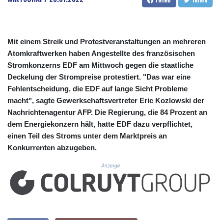
CUC 1.156136
CUP 30.637594
CVE 110.26363
CZK 24.258158
Mit einem Streik und Protestveranstaltungen an mehreren
DJF 205.267449
Atomkraftwerken haben Angestellte des französischen
DKK 7.477932
Stromkonzerns EDF am Mittwoch gegen die staatliche
DOP 67.289164
Deckelung der Strompreise protestiert. "Das war eine
DZD 152.967099
EGP 57.293288
Fehlentscheidung, die EDF auf lange Sicht Probleme
ERN 17.342035
macht", sagte Gewerkschaftsvertreter Eric Kozlowski der
ETB 186.049588
Nachrichtenagentur AFP. Die Regierung, die 84 Prozent an
FJD 2.553384
dem Energiekonzern hält, hatte EDF dazu verpflichtet,
FKP 0.857252
einen Teil des Stroms unter dem Marktpreis an
GBP 0.858527
Konkurrenten abzugeben.
GEL 3.017966
GGP 0.857252
Anzeige
GHS 13.526832
GIP 0.857252
GMD 84.980421
GNF 10123.874202
GTQ 8.794891