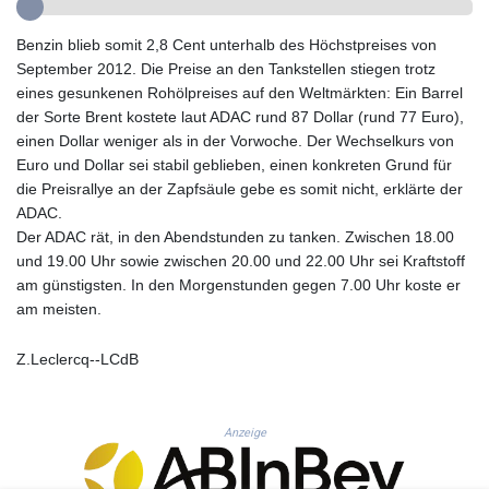
GYD 241.087126
HKD 9.068233
Benzin blieb somit 2,8 Cent unterhalb des Höchstpreises von
HNL 30.886664
September 2012. Die Preise an den Tankstellen stiegen trotz
HRK 7.535359
eines gesunkenen Rohölpreises auf den Weltmärkten: Ein Barrel
HTG 150.674455
der Sorte Brent kostete laut ADAC rund 87 Dollar (rund 77 Euro),
HUF 363.218435
einen Dollar weniger als in der Vorwoche. Der Wechselkurs von
IDR 20574.407074
Euro und Dollar sei stabil geblieben, einen konkreten Grund für
ILS 3.467228
die Preisrallye an der Zapfsäule gebe es somit nicht, erklärte der
IMP 0.857003
ADAC.
INR 110.044414
Der ADAC rät, in den Abendstunden zu tanken. Zwischen 18.00
IQD 1509.543707
und 19.00 Uhr sowie zwischen 20.00 und 22.00 Uhr sei Kraftstoff
IRR
am günstigsten. In den Morgenstunden gegen 7.00 Uhr koste er
1589861.560911
am meisten.
ISK 142.614473
JEP 0.857003
Z.Leclercq--LCdB
JMD 183.004683
JOD 0.819461
JPY 182.465669
Anzeige
KES 148.856198
KGS 101.074744