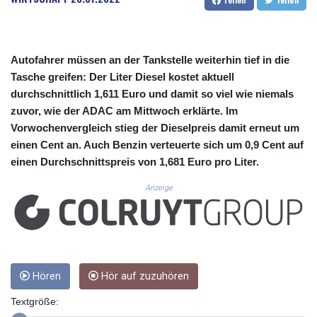
CUC 1.155801
CUP 30.628717
CVE 110.23168
CZK 24.254187
Autofahrer müssen an der Tankstelle weiterhin tief in die
DJF 205.207971
Tasche greifen: Der Liter Diesel kostet aktuell
DKK 7.47562
durchschnittlich 1,611 Euro und damit so viel wie niemals
DOP 67.269666
zuvor, wie der ADAC am Mittwoch erklärte. Im
DZD 152.922776
EGP 57.293846
Vorwochenvergleich stieg der Dieselpreis damit erneut um
ERN 17.33701
einen Cent an. Auch Benzin verteuerte sich um 0,9 Cent auf
ETB 185.995679
einen Durchschnittspreis von 1,681 Euro pro Liter.
FJD 2.552644
Anzeige
FKP 0.857003
GBP 0.856685
GEL 3.016621
GGP 0.857003
GHS 13.522912
GIP 0.857003
Hören
Hör auf zuzuhören
GMD 84.945873
GNF 10120.940719
Textgröße:
GTQ 8.792342