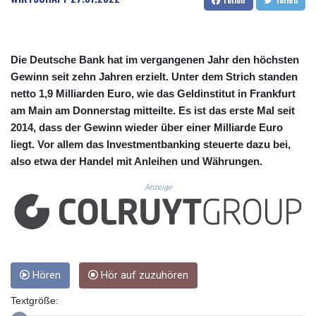
CUC 1.152209
CUP 30.533527
CVE 110.287357
CZK 24.243908
Die Deutsche Bank hat im vergangenen Jahr den höchsten
DJF 205.567023
Gewinn seit zehn Jahren erzielt. Unter dem Strich standen
DKK 7.475736
netto 1,9 Milliarden Euro, wie das Geldinstitut in Frankfurt
DOP 67.265387
am Main am Donnerstag mitteilte. Es ist das erste Mal seit
DZD 153.102878
EGP 57.247371
2014, dass der Gewinn wieder über einer Milliarde Euro
ERN 17.283128
liegt. Vor allem das Investmentbanking steuerte dazu bei,
ETB 186.320421
also etwa der Handel mit Anleihen und Währungen.
FJD 2.552604
Anzeige
FKP 0.856369
GBP 0.856512
GEL 3.013019
GGP 0.856369
GHS 13.568751
GIP 0.856369
Hören
Hör auf zuzuhören
GMD 85.263702
GNF 10137.703095
Textgröße:
GTQ 8.808015