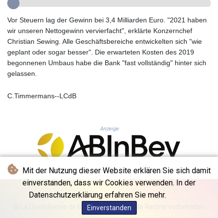
GYD 241.504196
HKD 9.039024
Vor Steuern lag der Gewinn bei 3,4 Milliarden Euro. "2021 haben
HNL 30.940078
wir unseren Nettogewinn vervierfacht", erklärte Konzernchef
HRK 7.533599
Christian Sewing. Alle Geschäftsbereiche entwickelten sich "wie
HTG 150.927975
geplant oder sogar besser". Die erwarteten Kosten des 2019
HUF 365.333043
begonnenen Umbaus habe die Bank "fast vollständig" hinter sich
IDR 20624.533343
gelassen.
ILS 3.472762
IMP 0.856369
C.Timmermans--LCdB
INR 109.715086
IQD 1512.239361
IRR
Anzeige
1584113.947438
ISK 142.468329
JEP 0.856369
JMD 182.981857
Mit der Nutzung dieser Website erklären Sie sich damit
JOD 0.816908
einverstanden, dass wir Cookies verwenden. In der
JPY 182.455111
Datenschutzerklärung erfahren Sie mehr.
KES 149.049537
© La Quotidienne de Bruxelles - 2026 - Alle Rechte vorbehalten
Einverstanden
KGS 100.760472