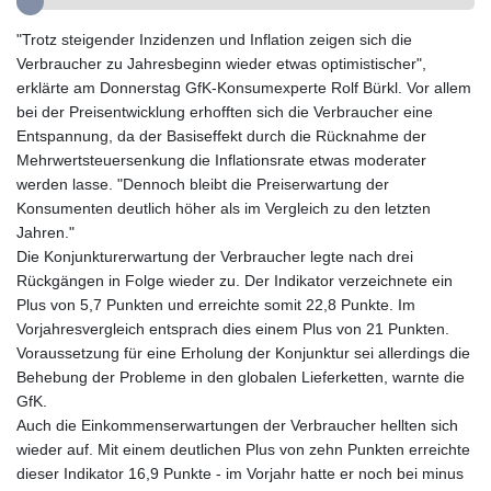
GYD 241.849406
"Trotz steigender Inzidenzen und Inflation zeigen sich die
HKD 9.067746
Verbraucher zu Jahresbeginn wieder etwas optimistischer",
HNL 31.077375
erklärte am Donnerstag GfK-Konsumexperte Rolf Bürkl. Vor allem
HRK 7.536622
bei der Preisentwicklung erhofften sich die Verbraucher eine
HTG 151.150865
Entspannung, da der Basiseffekt durch die Rücknahme der
HUF 363.096405
Mehrwertsteuersenkung die Inflationsrate etwas moderater
IDR 20580.370421
werden lasse. "Dennoch bleibt die Preiserwartung der
ILS 3.468234
Konsumenten deutlich höher als im Vergleich zu den letzten
IMP 0.859288
Jahren."
INR 109.992259
Die Konjunkturerwartung der Verbraucher legte nach drei
IQD 1515.115748
Rückgängen in Folge wieder zu. Der Indikator verzeichnete ein
IRR
Plus von 5,7 Punkten und erreichte somit 22,8 Punkte. Im
1590322.371805
Vorjahresvergleich entsprach dies einem Plus von 21 Punkten.
ISK 142.598215
Voraussetzung für eine Erholung der Konjunktur sei allerdings die
JEP 0.859288
Behebung der Probleme in den globalen Lieferketten, warnte die
JMD 183.583315
GfK.
JOD 0.819746
Auch die Einkommenserwartungen der Verbraucher hellten sich
JPY 182.445186
wieder auf. Mit einem deutlichen Plus von zehn Punkten erreichte
KES 148.887592
dieser Indikator 16,9 Punkte - im Vorjahr hatte er noch bei minus
KGS 101.104505