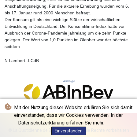
MNT 4157.510076
Anschaffungsneigung. Für die aktuelle Erhebung wurden vom 6.
MOP 9.34149
bis 17. Januar rund 2000 Menschen befragt.
MRU 46.349915
Der Konsum gilt als eine wichtige Stütze der wirtschaftlichen
MUR 54.396619
Entwicklung in Deutschland. Der Konsumklima-Index hatte vor
MVR 17.862733
Ausbruch der Corona-Pandemie jahrelang um die zehn Punkte
MWK 2008.207995
gelegen. Der Wert von 1,0 Punkten im Oktober war der höchste
MXN 19.811776
seitdem.
MYR 4.728715
MZN 73.882892
N.Lambert--LCdB
NAD 18.78764
NGN 1577.963717
NIO 42.540713
NOK 10.99759
Anzeige
NPR 176.001898
NZD 1.961547
OMR 0.442559
Mit der Nutzung dieser Website erklären Sie sich damit
PAB 1.15598
einverstanden, dass wir Cookies verwenden. In der
PEN 3.913564
PGK 5.112721
Datenschutzerklärung erfahren Sie mehr.
PHP 70.183258
© La Quotidienne de Bruxelles - 2026 - Alle Rechte vorbehalten
Einverstanden
PKR 321.178758