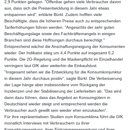
2,9 Punkten gelegen. "Offenbar gehen viele Verbraucher davon
KHR 4685.244046
aus, dass sich die Preisentwicklung in diesem Jahr etwas
KMF 492.514185
entspannen wird", erklärte Bürkl. Zudem hofften viele
KRW 1627.712241
Beschäftigte, dass die höheren Preise auch zu entsprechenden
KWD 0.356853
Tariferhöhungen führen werden. "Angesichts der sehr guten
KYD 0.963346
Beschäftigungslage sowie des Fachkräftemangels in einigen
KZT 541.784389
Branchen sind diese Hoffnungen durchaus berechtigt."
LAK 26108.437325
Entsprechend wächst die Anschaffungsneigung der Konsumenten
LBP
wieder. Der Indikator stieg um 4,4 Punkte auf insgesamt 5,2
103531.946431
Punkte. Die 2G-Regelung und die Maskenpflicht im Einzelhandel
LKR 387.745291
verringern laut GfK aber weiterhin die Einkaufslust.
LRD 209.896866
"Insgesamt sehen wir die Entwicklung für die Konsumkonjunktur
LSL 18.648909
in diesem Jahr durchaus positiv", sagte Bürkl. Die Verbesserung
LTL 3.413768
der Lage hänge aber insbesondere vom Rückgang der
LVL 0.699335
Inzidenzen und der Stabilisierung der Lieferketten ab. "Das wird
LYD 7.358849
dann dazu führen, dass das Angebot an Konsumgütern in
MAD 10.757887
Deutschland wieder steigt und entsprechend werden die
MDL 20.102303
Verbraucher auch gewillt sein wieder eher einzukaufen".
MGA 4982.944983
Für ihre repräsentativen Studien zum Konsumklima führt die GfK
MKD 61.70777
monatlich Interviews mit Verbrauchern zu ihrer
MMK 2427.367709
Konjunkturerwartung, ihrer Einkommenserwartung und ihrer