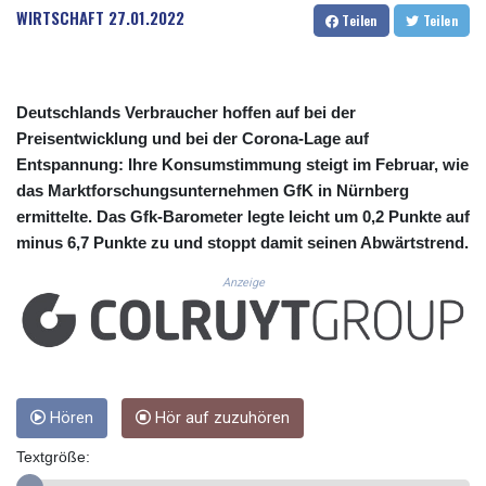
CUC 1.156136
WIRTSCHAFT
27.01.2022
Teilen
Teilen
CUP 30.637594
CVE 110.646682
CZK 24.258158
DJF 205.46888
Deutschlands Verbraucher hoffen auf bei der
DKK 7.477932
Preisentwicklung und bei der Corona-Lage auf
DOP 67.345355
Entspannung: Ihre Konsumstimmung steigt im Februar, wie
DZD 153.688625
das Marktforschungsunternehmen GfK in Nürnberg
EGP 57.293288
ermittelte. Das Gfk-Barometer legte leicht um 0,2 Punkte auf
ERN 17.342035
minus 6,7 Punkte zu und stoppt damit seinen Abwärtstrend.
ETB 184.982115
FJD 2.553384
Anzeige
FKP 0.859288
GBP 0.856968
GEL 3.017966
GGP 0.859288
GHS 13.596606
GIP 0.859288
Hören
Hör auf zuzuhören
GMD 84.980421
Textgröße:
GNF 10145.090599
GTQ 8.820142