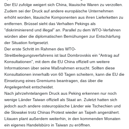
KHR 4684.773512
Der EU zufolge weigert sich China, litauische Waren zu verzollen.
KMF 492.554315
Zudem sei der Druck auf andere europäische Unternehmen
KRW 1633.35962
erhöht worden, litauische Komponenten aus ihren Lieferketten zu
KWD 0.3563
entfernen. Brüssel sieht das Verhalten Pekings als
KYD 0.961169
"diskriminierend und illegal" an. Parallel zu dem WTO-Verfahren
KZT 540.560026
würden aber die diplomatischen Bemühungen zur Entschärfung
LAK 26041.078389
der Situation fortgesetzt.
LBP
Der erste Schritt im Rahmen des WTO-
103284.103894
Streitbeilegungsverfahrens ist laut Dombrovskis ein "Antrag auf
LKR 386.869037
Konsultationen", mit dem die EU China offiziell um weitere
LRD 208.186862
Informationen über seine Maßnahmen ersucht. Sollten diese
LSL 18.737893
Konsultationen innerhalb von 60 Tagen scheitern, kann die EU die
LTL 3.406053
Einsetzung eines Gremiums beantragen, das über die
LVL 0.697755
Angelegenheit entscheidet.
LYD 7.336566
Nach jahrzehntelangem Druck aus Peking erkennen nur noch
MAD 10.74989
wenige Länder Taiwan offiziell als Staat an. Zuletzt hatten sich
MDL 20.056874
jedoch auch andere osteuropäische Länder wie Tschechien und
MGA 4921.849865
die Slowakei trotz Chinas Protest wieder an Taipeh angenähert.
MKD 61.568318
Litauen plant außerdem weiterhin, in den kommenden Monaten
MMK 2421.882171
ein eigenes Handelsbüro in Taiwan zu eröffnen.