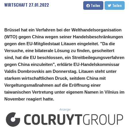
CUC 1.153523
WIRTSCHAFT
27.01.2022
Teilen
Teilen
CUP 30.568357
CVE 110.333668
CZK 24.263276
DJF 205.391597
Brüssel hat ein Verfahren bei der Welthandelsorganisation
DKK 7.475497
(WTO) gegen China wegen seiner Handelsbeschränkungen
DOP 67.329861
gegen den EU-Mitgliedstaat Litauen eingeleitet. "Da die
DZD 153.461287
Versuche, eine bilaterale Lösung zu finden, gescheitert
EGP 57.417408
sind, hat die EU beschlossen, ein Streitbeilegungsverfahren
ERN 17.302844
gegen China einzuleiten", erklärte EU-Handelskommissar
ETB 186.159691
FJD 2.553842
Valdis Dombrovskis am Donnerstag. Litauen steht unter
FKP 0.857346
starkem wirtschaftlichen Druck, seitdem China mit
GBP 0.857708
Vergeltungsmaßnahmen auf die Eröffnung einer
GEL 3.016476
taiwanischen Vertretung unter eigenem Namen in Vilnius im
GGP 0.857346
November reagiert hatte.
GHS 13.535365
GIP 0.857346
Anzeige
GMD 85.360325
GNF 10130.304785
GTQ 8.80021