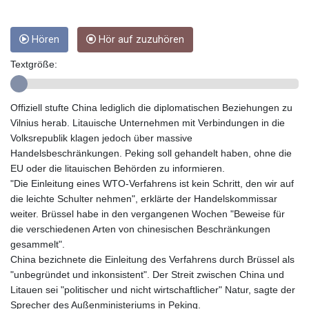
GYD 241.302858
HKD 9.049284
Hören
Hör auf zuzuhören
HNL 30.914302
HRK 7.536546
Textgröße:
HTG 150.809283
HUF 364.573259
IDR 20594.998152
Offiziell stufte China lediglich die diplomatischen Beziehungen zu
ILS 3.463666
Vilnius herab. Litauische Unternehmen mit Verbindungen in die
IMP 0.857346
Volksrepublik klagen jedoch über massive
INR 109.83378
Handelsbeschränkungen. Peking soll gehandelt haben, ohne die
IQD 1510.89449
EU oder die litauischen Behörden zu informieren.
IRR
"Die Einleitung eines WTO-Verfahrens ist kein Schritt, den wir auf
1585920.982023
die leichte Schulter nehmen", erklärte der Handelskommissar
ISK 142.572116
weiter. Brüssel habe in den vergangenen Wochen "Beweise für
JEP 0.857346
die verschiedenen Arten von chinesischen Beschränkungen
JMD 183.168441
gesammelt".
JOD 0.817863
China bezichnete die Einleitung des Verfahrens durch Brüssel als
JPY 182.641857
"unbegründet und inkonsistent". Der Streit zwischen China und
KES 149.279328
Litauen sei "politischer und nicht wirtschaftlicher" Natur, sagte der
KGS 100.875887
Sprecher des Außenministeriums in Peking.