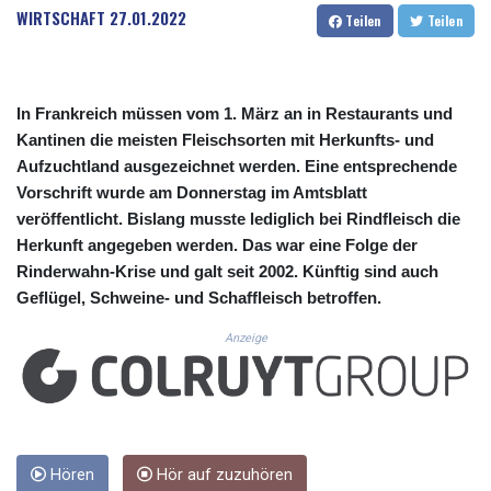
CUC 1.156162
WIRTSCHAFT
27.01.2022
Teilen
Teilen
CUP 30.638304
CVE 110.296236
CZK 24.270279
DJF 205.33259
In Frankreich müssen vom 1. März an in Restaurants und
DKK 7.475775
Kantinen die meisten Fleischsorten mit Herkunfts- und
DOP 67.310518
Aufzuchtland ausgezeichnet werden. Eine entsprechende
DZD 153.693346
Vorschrift wurde am Donnerstag im Amtsblatt
EGP 57.714706
veröffentlicht. Bislang musste lediglich bei Rindfleisch die
ERN 17.342436
Herkunft angegeben werden. Das war eine Folge der
ETB 186.10863
FJD 2.553443
Rinderwahn-Krise und galt seit 2002. Künftig sind auch
FKP 0.857585
Geflügel, Schweine- und Schaffleisch betroffen.
GBP 0.856156
Anzeige
GEL 3.018079
GGP 0.857585
GHS 13.528316
GIP 0.857585
GMD 84.980911
GNF 10126.955552
Hören
Hör auf zuzuhören
GTQ 8.797491