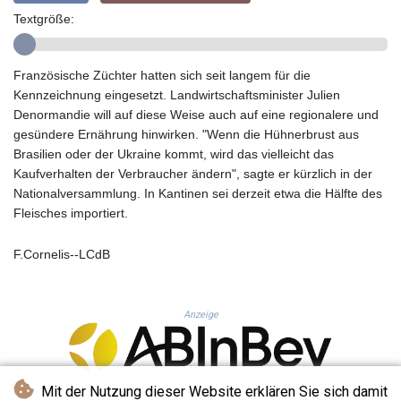
GYD 241.183453
Textgröße:
HKD 9.070539
HNL 30.905421
HRK 7.534365
Französische Züchter hatten sich seit langem für die
HTG 150.766609
Kennzeichnung eingesetzt. Landwirtschaftsminister Julien
HUF 363.454703
Denormandie will auf diese Weise auch auf eine regionalere und
IDR 20538.069336
gesündere Ernährung hinwirken. "Wenn die Hühnerbrust aus
ILS 3.466464
Brasilien oder der Ukraine kommt, wird das vielleicht das
IMP 0.857585
Kaufverhalten der Verbraucher ändern", sagte er kürzlich in der
INR 110.147015
Nationalversammlung. In Kantinen sei derzeit etwa die Hälfte des
IQD 1510.466959
Fleisches importiert.
IRR
1590359.224806
F.Cornelis--LCdB
ISK 142.612646
JEP 0.857585
JMD 183.115818
Anzeige
JOD 0.819729
JPY 183.485869
KES 149.56077
KGS 101.10619
Mit der Nutzung dieser Website erklären Sie sich damit