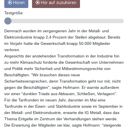
Hören
Hör auf zuzuhören
GYD 241.302858
HKD 9.049284
Textgröße:
HNL 30.914302
HRK 7.536546
HTG 150.809283
Demnach wurden im vergangenen Jahr in der Metall- und
HUF 364.573259
Elektroindustrie knapp 2,4 Prozent der Stellen abgebaut. Bereits
IDR 20594.998152
im Vorjahr hatte die Gewerkschaft knapp 50.000 Mitglieder
ILS 3.463666
verloren.
IMP 0.857346
Angesichts der anstehenden Transformation in der Industrie hin
INR 109.83378
zu mehr Klimaschutz forderte die Gewerkschaft von Unternehmen
IQD 1510.89449
und Politik mehr Sicherheit und Mitbestimmungsrechte von
IRR
Beschäftigten. "Wir brauchen dieses neue
1585920.982023
Sicherheitsversprechen, denn Transformation geht nur mit, nicht
ISK 142.572116
gegen die Beschäftigten", sagte Hofmann. Er warnte außerdem
JEP 0.857346
vor einer "dunklen Triade aus Abbauen, Schließen, Verlagern".
JMD 183.168441
Für die Tarifrunden im neuen Jahr, darunter im Mai eine
JOD 0.817863
Tarifrunde in der Eisen- und Stahlindustrie sowie im September in
JPY 182.641857
der Metall- und Elektroindustrie, erwarte die IG Metall, dass das
KES 149.279328
Thema Entgelte im Zentrum der Verhandlungen stehen werde.
KGS 100.875887
Die Erwartung der Mitglieder sei klar, sagte Hofmann: "steigende