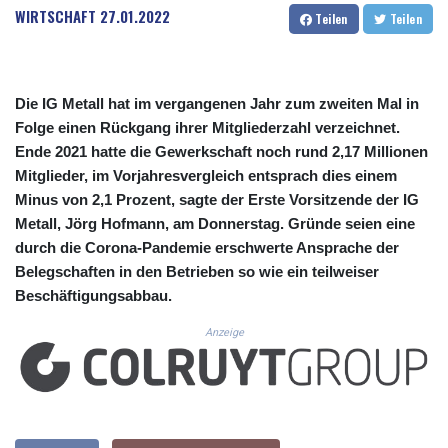
CUC 1.153523
WIRTSCHAFT
27.01.2022
Teilen
Teilen
CUP 30.568357
CVE 110.333668
CZK 24.263276
DJF 205.391597
Die IG Metall hat im vergangenen Jahr zum zweiten Mal in
DKK 7.475497
Folge einen Rückgang ihrer Mitgliederzahl verzeichnet.
DOP 67.329861
Ende 2021 hatte die Gewerkschaft noch rund 2,17 Millionen
DZD 153.461287
Mitglieder, im Vorjahresvergleich entsprach dies einem
EGP 57.417408
Minus von 2,1 Prozent, sagte der Erste Vorsitzende der IG
ERN 17.302844
Metall, Jörg Hofmann, am Donnerstag. Gründe seien eine
ETB 186.159691
FJD 2.553842
durch die Corona-Pandemie erschwerte Ansprache der
FKP 0.857346
Belegschaften in den Betrieben so wie ein teilweiser
GBP 0.857708
Beschäftigungsabbau.
GEL 3.016476
GGP 0.857346
Anzeige
GHS 13.535365
GIP 0.857346
GMD 85.360325
GNF 10130.304785
GTQ 8.80021