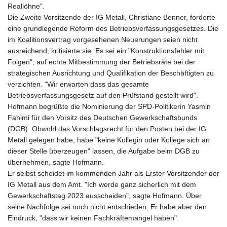
KHR 4684.773512
Reallöhne".
KMF 492.554315
Die Zweite Vorsitzende der IG Metall, Christiane Benner, forderte
KRW 1633.35962
eine grundlegende Reform des Betriebsverfassungsgesetzes. Die
KWD 0.3563
im Koalitionsvertrag vorgesehenen Neuerungen seien nicht
KYD 0.961169
ausreichend, kritisierte sie. Es sei ein "Konstruktionsfehler mit
KZT 540.560026
Folgen", auf echte Mitbestimmung der Betriebsräte bei der
LAK 26041.078389
strategischen Ausrichtung und Qualifikation der Beschäftigten zu
LBP
verzichten. "Wir erwarten dass das gesamte
103284.103894
Betriebsverfassungsgesetz auf den Prüfstand gestellt wird".
LKR 386.869037
Hofmann begrüßte die Nominierung der SPD-Politikerin Yasmin
LRD 208.186862
Fahimi für den Vorsitz des Deutschen Gewerkschaftsbunds
LSL 18.737893
(DGB). Obwohl das Vorschlagsrecht für den Posten bei der IG
LTL 3.406053
Metall gelegen habe, habe "keine Kollegin oder Kollege sich an
LVL 0.697755
dieser Stelle überzeugen" lassen, die Aufgabe beim DGB zu
LYD 7.336566
übernehmen, sagte Hofmann.
MAD 10.74989
Er selbst scheidet im kommenden Jahr als Erster Vorsitzender der
MDL 20.056874
IG Metall aus dem Amt. "Ich werde ganz sicherlich mit dem
MGA 4921.849865
Gewerkschaftstag 2023 ausscheiden", sagte Hofmann. Über
MKD 61.568318
seine Nachfolge sei noch nicht entschieden. Er habe aber den
MMK 2421.882171
Eindruck, "dass wir keinen Fachkräftemangel haben".