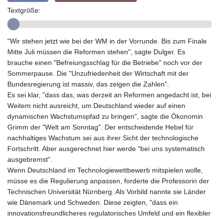
GYD 241.539903
Textgröße:
HKD 9.040442
HNL 30.944652
HRK 7.534482
"Wir stehen jetzt wie bei der WM in der Vorrunde. Bis zum Finale
HTG 150.95029
Mitte Juli müssen die Reformen stehen", sagte Dulger. Es
HUF 366.519917
brauche einen "Befreiungsschlag für die Betriebe" noch vor der
IDR 20604.535143
Sommerpause. Die "Unzufriedenheit der Wirtschaft mit der
ILS 3.465739
Bundesregierung ist massiv, das zeigen die Zahlen".
IMP 0.856496
Es sei klar, "dass das, was derzeit an Reformen angedacht ist, bei
INR 109.762882
Weitem nicht ausreicht, um Deutschland wieder auf einen
IQD 1512.462949
dynamischen Wachstumspfad zu bringen", sagte die Ökonomin
IRR
Grimm der "Welt am Sonntag". Der entscheidende Hebel für
1584348.162378
nachhaltiges Wachstum sei aus ihrer Sicht der technologische
ISK 142.411184
Fortschritt. Aber ausgerechnet hier werde "bei uns systematisch
JEP 0.856496
ausgebremst".
JMD 183.008911
Wenn Deutschland im Technologiewettbewerb mitspielen wolle,
JOD 0.81702
müsse es die Regulierung anpassen, forderte die Professorin der
JPY 182.503455
Technischen Universität Nürnberg. Als Vorbild nannte sie Länder
KES 149.119782
wie Dänemark und Schweden. Diese zeigten, "dass ein
KGS 100.775889
innovationsfreundlicheres regulatorisches Umfeld und ein flexibler