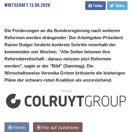
CUC 1.152379
WIRTSCHAFT
13.06.2026
Teilen
Teilen
CUP 30.538041
CVE 110.303663
CZK 24.256194
DJF 205.597417
Die Forderungen an die Bundesregierung nach weiteren
DKK 7.475499
Reformen werden drängender: Der Arbeitgeber-Präsident
DOP 67.275332
Rainer Dulger forderte konkrete Schritte innerhalb der
DZD 153.346558
kommenden vier Wochen. "Alle Seiten betonen ihre
EGP 57.370946
Reformbereitschaft - daraus müssen jetzt Reformen
ERN 17.285684
werden", sagte er der "Bild" (Samstag). Die
ETB 186.347968
FJD 2.551309
Wirtschaftsweise Veronika Grimm kritisierte die bisherigen
FKP 0.856496
Pläne der schwarz-roten Koalition als unzureichend.
GBP 0.85733
Anzeige
GEL 3.013436
GGP 0.856496
GHS 13.570757
GIP 0.856496
GMD 85.276242
GNF 10139.201975
Hören
Hör auf zuzuhören
GTQ 8.809317