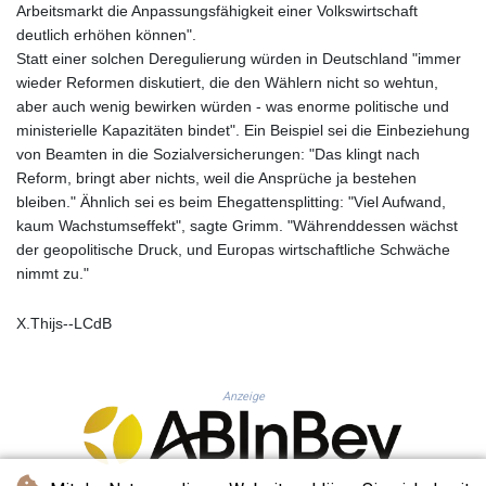
KHR 4683.930475
Arbeitsmarkt die Anpassungsfähigkeit einer Volkswirtschaft
KMF 492.065825
deutlich erhöhen können".
KRW 1633.531568
Statt einer solchen Deregulierung würden in Deutschland "immer
KWD 0.356065
wieder Reformen diskutiert, die den Wählern nicht so wehtun,
KYD 0.962162
aber auch wenig bewirken würden - was enorme politische und
KZT 541.02372
ministerielle Kapazitäten bindet". Ein Beispiel sei die Einbeziehung
LAK 26086.822873
von Beamten in die Sozialversicherungen: "Das klingt nach
LBP
Reform, bringt aber nichts, weil die Ansprüche ja bestehen
103388.630514
bleiben." Ähnlich sei es beim Ehegattensplitting: "Viel Aufwand,
LKR 387.81603
kaum Wachstumseffekt", sagte Grimm. "Währenddessen wächst
LRD 208.397567
der geopolitische Druck, und Europas wirtschaftliche Schwäche
LSL 18.831591
nimmt zu."
LTL 3.402675
LVL 0.697063
X.Thijs--LCdB
LYD 7.359771
MAD 10.772009
MDL 20.088564
Anzeige
MGA 4963.869122
MKD 61.548176
MMK 2419.480296