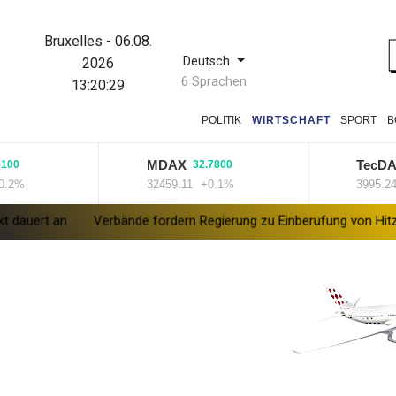
Bruxelles
-
06.08.
Deutsch
2026
6 Sprachen
13:20:29
POLITIK
WIRTSCHAFT
SPORT
B
MDAX
TecDAX
32.7800
4
%
32459.11
+0.1%
3995.24
+1
an
Verbände fordern Regierung zu Einberufung von Hitzegipfel a