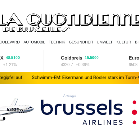
OULEVARD
AUTOMOBIL
TECHNIK
GESUNDHEIT
UMWELT
KULTUR
B
Goldpreis
Euro ST
8.5100
15.5000
.21%
4320.7
+0.36%
6508.58
uf
Schwimm-EM: Eikermann und Rösler stark im Turm-Vorkampf
Anzeige