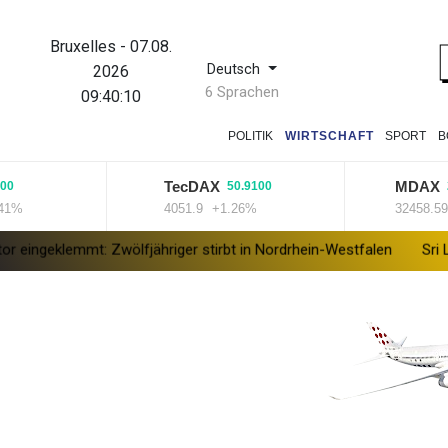
Bruxelles
-
07.08.
Deutsch
2026
6 Sprachen
09:40:10
POLITIK
WIRTSCHAFT
SPORT
B
TecDAX
MDAX
50.9100
27.4
4051.9
+1.26%
32458.59
+0
emmt: Zwölfjähriger stirbt in Nordrhein-Westfalen
Sri Lanka setz