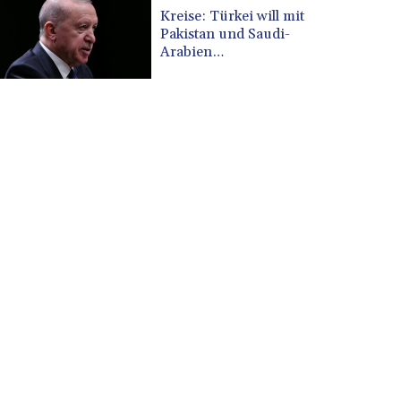
CUP 30.533527
Kreise: Türkei will mit
CVE 110.287357
Pakistan und Saudi-
CZK 24.243908
Arabien
Verteidigungspakt
DJF 205.567023
schließen
DKK 7.475736
DOP 67.265387
DZD 153.102878
EGP 57.247371
ERN 17.283128
ETB 186.320421
FJD 2.552604
FKP 0.856369
GBP 0.856512
GEL 3.013019
GGP 0.856369
GHS 13.568751
GIP 0.856369
GMD 85.263702
GNF 10137.703095