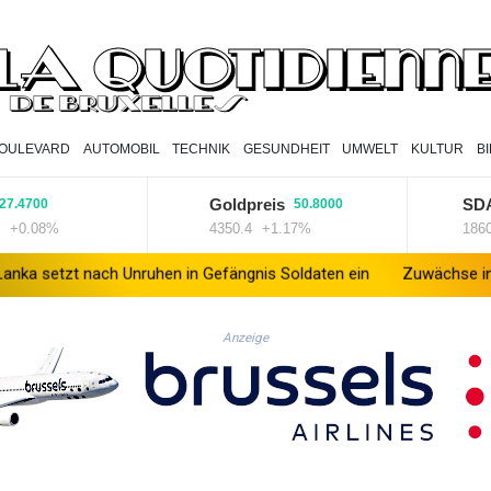
OULEVARD
AUTOMOBIL
TECHNIK
GESUNDHEIT
UMWELT
KULTUR
B
Goldpreis
SDAX
700
50.8000
.08%
4350.4
+1.17%
18600.57
t nach Unruhen in Gefängnis Soldaten ein
Zuwächse in der Autobr
Anzeige