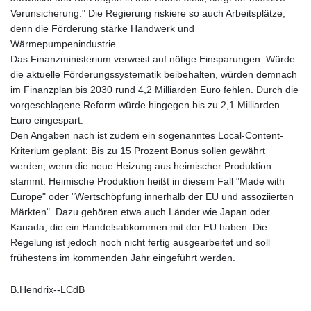
MNT 4159.0218
Verunsicherung." Die Regierung riskiere so auch Arbeitsplätze,
MOP 9.314584
denn die Förderung stärke Handwerk und
MRU 46.338424
Wärmepumpenindustrie.
MUR 54.419742
Das Finanzministerium verweist auf nötige Einsparungen. Würde
MVR 17.862733
die aktuelle Förderungssystematik beibehalten, würden demnach
MWK 1998.775164
im Finanzplan bis 2030 rund 4,2 Milliarden Euro fehlen. Durch die
MXN 19.811945
vorgeschlagene Reform würde hingegen bis zu 2,1 Milliarden
MYR 4.728715
Euro eingespart.
MZN 73.882892
Den Angaben nach ist zudem ein sogenanntes Local-Content-
NAD 18.726567
Kriterium geplant: Bis zu 15 Prozent Bonus sollen gewährt
NGN 1577.963717
werden, wenn die neue Heizung aus heimischer Produktion
NIO 42.419473
stammt. Heimische Produktion heißt in diesem Fall "Made with
NOK 10.99759
Europe" oder "Wertschöpfung innerhalb der EU und assoziierten
NPR 175.501819
Märkten". Dazu gehören etwa auch Länder wie Japan oder
NZD 1.961547
Kanada, die ein Handelsabkommen mit der EU haben. Die
OMR 0.442445
Regelung ist jedoch noch nicht fertig ausgearbeitet und soll
PAB 1.152686
frühestens im kommenden Jahr eingeführt werden.
PEN 3.903651
PGK 5.093937
B.Hendrix--LCdB
PHP 70.183258
PKR 320.014324