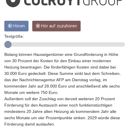
GYD 241.157003
HKD 9.067746
HNL 30.895616
HRK 7.536622
Hören
Hör auf zuzuhören
HTG 150.718127
Textgröße:
HUF 363.096405
IDR 20580.370421
ILS 3.468234
Bislang können Hauseigentümer eine Grundförderung in Höhe
IMP 0.8566
von 30 Prozent der Kosten für den Einbau einer modernen
INR 110.076256
Heizung beantragen. Die förderfähigen Kosten sind dabei bei
IQD 1509.981237
30.000 Euro gedeckelt. Diese Summe sinkt laut dem Schreiben,
IRR
das der Nachrichtenagentur AFP am Dienstag vorlag, im
1590322.371805
kommenden Jahr auf 28.000 Euro und anschließend alle sechs
ISK 142.598215
Monate um weitere 750 Euro.
JEP 0.8566
Außerdem soll der Zuschlag von derzeit weiteren 20 Prozent
JMD 183.057725
Förderung für den Austausch einer noch funktionstüchtigen
JOD 0.819746
mindestens 20 Jahre alten Heizung ab kommendem Jahr alle
JPY 182.445186
sechs Monate um vier Prozentpunkte sinken. 2029 würde diese
KES 149.158147
Förderung damit auslaufen.
KGS 101.104505