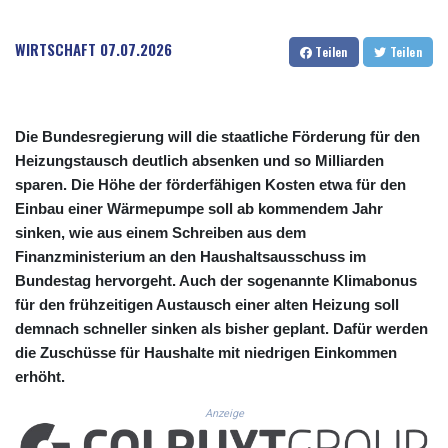
CUC 1.156136
CUP 30.637594
WIRTSCHAFT
07.07.2026
CVE 110.26363
Teilen
Teilen
CZK 24.258158
DJF 205.267449
DKK 7.477932
DOP 67.289164
Die Bundesregierung will die staatliche Förderung für den
DZD 152.967099
Heizungstausch deutlich absenken und so Milliarden
EGP 57.293288
sparen. Die Höhe der förderfähigen Kosten etwa für den
ERN 17.342035
Einbau einer Wärmepumpe soll ab kommendem Jahr
ETB 186.049588
sinken, wie aus einem Schreiben aus dem
FJD 2.553384
Finanzministerium an den Haushaltsausschuss im
FKP 0.8566
Bundestag hervorgeht. Auch der sogenannte Klimabonus
GBP 0.856968
für den frühzeitigen Austausch einer alten Heizung soll
GEL 3.017966
demnach schneller sinken als bisher geplant. Dafür werden
GGP 0.8566
die Zuschüsse für Haushalte mit niedrigen Einkommen
GHS 13.526832
erhöht.
GIP 0.8566
GMD 84.980421
Anzeige
GNF 10123.874202
GTQ 8.794891