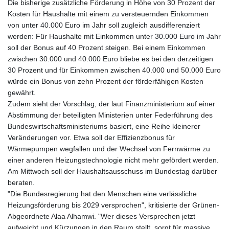
Die bisherige zusätzliche Förderung in Höhe von 30 Prozent der
KHR 4681.941823
Kosten für Haushalte mit einem zu versteuernden Einkommen
KMF 492.514185
von unter 40.000 Euro im Jahr soll zugleich ausdifferenziert
KRW 1627.712241
werden: Für Haushalte mit Einkommen unter 30.000 Euro im Jahr
KWD 0.356853
soll der Bonus auf 40 Prozent steigen. Bei einem Einkommen
KYD 0.960588
zwischen 30.000 und 40.000 Euro bliebe es bei den derzeitigen
KZT 540.233287
30 Prozent und für Einkommen zwischen 40.000 und 50.000 Euro
LAK 26025.676609
würde ein Bonus von zehn Prozent der förderfähigen Kosten
LBP
gewährt.
103223.017367
Zudem sieht der Vorschlag, der laut Finanzministerium auf einer
LKR 386.635196
Abstimmung der beteiligten Ministerien unter Federführung des
LRD 208.057415
Bundeswirtschaftsministeriums basiert, eine Reihe kleinerer
LSL 18.726567
Veränderungen vor. Etwa soll der Effizienzbonus für
LTL 3.413768
Wärmepumpen wegfallen und der Wechsel von Fernwärme zu
LVL 0.699335
einer anderen Heizungstechnologie nicht mehr gefördert werden.
LYD 7.331909
Am Mittwoch soll der Haushaltsausschuss im Bundestag darüber
MAD 10.743067
beraten.
MDL 20.044751
"Die Bundesregierung hat den Menschen eine verlässliche
MGA 4918.938878
Heizungsförderung bis 2029 versprochen", kritisierte der Grünen-
MKD 61.524236
Abgeordnete Alaa Alhamwi. "Wer dieses Versprechen jetzt
MMK 2427.596601
aufweicht und Kürzungen in den Raum stellt, sorgt für massive