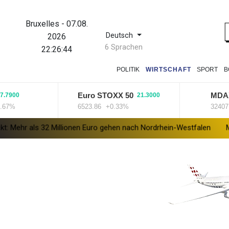
Bruxelles
-
07.08.
Deutsch
2026
6 Sprachen
22:26:44
POLITIK
WIRTSCHAFT
SPORT
B
Euro STOXX 50
MDAX
00
21.3000
-2
6523.86
+0.33%
32407.2
-
 32 Millionen Euro gehen nach Nordrhein-Westfalen
Menschenrech