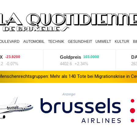
OULEVARD
AUTOMOBIL
TECHNIK
GESUNDHEIT
UMWELT
KULTUR
B
Goldpreis
DAX
3.9200
103.0000
1
0.07%
4402.6
+2.34%
26319.4
tsgruppen: Mehr als 140 Tote bei Migrationskrise in Ceuta
Mind
Anzeige