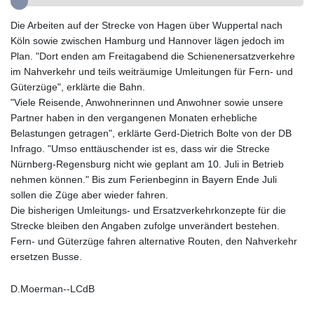
GYD 242.045687
Die Arbeiten auf der Strecke von Hagen über Wuppertal nach
HKD 9.064453
Köln sowie zwischen Hamburg und Hannover lägen jedoch im
HNL 30.979177
Plan. "Dort enden am Freitagabend die Schienenersatzverkehre
HRK 7.536369
im Nahverkehr und teils weiträumige Umleitungen für Fern- und
HTG 151.115254
Güterzüge", erklärte die Bahn.
HUF 363.604111
"Viele Reisende, Anwohnerinnen und Anwohner sowie unsere
IDR 20498.202116
Partner haben in den vergangenen Monaten erhebliche
ILS 3.466245
Belastungen getragen", erklärte Gerd-Dietrich Bolte von der DB
IMP 0.857011
Infrago. "Umso enttäuschender ist es, dass wir die Strecke
INR 110.109235
Nürnberg-Regensburg nicht wie geplant am 10. Juli in Betrieb
IQD 1514.05302
nehmen können." Bis zum Ferienbeginn in Bayern Ende Juli
IRR
sollen die Züge aber wieder fahren.
1589294.076063
Die bisherigen Umleitungs- und Ersatzverkehrkonzepte für die
ISK 142.216689
Strecke bleiben den Angaben zufolge unverändert bestehen.
JEP 0.857011
Fern- und Güterzüge fahren alternative Routen, den Nahverkehr
JMD 183.540672
ersetzen Busse.
JOD 0.819128
JPY 183.187355
D.Moerman--LCdB
KES 149.507516
KGS 101.038588