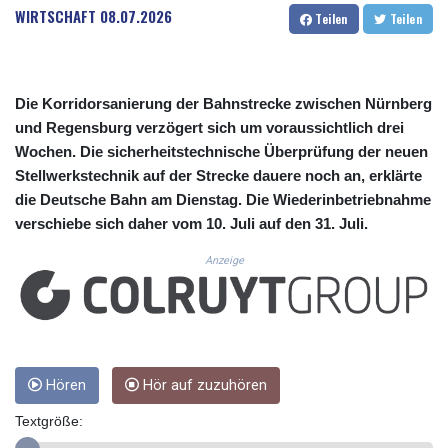
CUC 1.155388
WIRTSCHAFT
08.07.2026
Teilen
Teilen
CUP 30.617784
CVE 110.283907
CZK 24.250092
DJF 205.808847
Die Korridorsanierung der Bahnstrecke zwischen Nürnberg
DKK 7.47569
und Regensburg verzögert sich um voraussichtlich drei
DOP 67.38126
Wochen. Die sicherheitstechnische Überprüfung der neuen
DZD 153.592261
Stellwerkstechnik auf der Strecke dauere noch an, erklärte
EGP 57.747336
die Deutsche Bahn am Dienstag. Die Wiederinbetriebnahme
ERN 17.330821
verschiebe sich daher vom 10. Juli auf den 31. Juli.
ETB 186.880539
FJD 2.553243
Anzeige
FKP 0.857011
GBP 0.85579
GEL 3.016025
GGP 0.857011
GHS 13.568326
GIP 0.857011
Hören
Hör auf zuzuhören
GMD 84.917311
Textgröße:
GNF 10149.74009
GTQ 8.818397