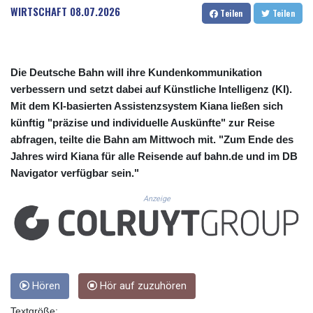
CUC 1.156149
WIRTSCHAFT
08.07.2026
Teilen
Teilen
CUP 30.637949
CVE 110.647961
CZK 24.266354
DJF 205.471255
Die Deutsche Bahn will ihre Kundenkommunikation
DKK 7.476127
verbessern und setzt dabei auf Künstliche Intelligenz (KI).
DOP 67.346134
Mit dem KI-basierten Assistenzsystem Kiana ließen sich
DZD 153.688915
künftig "präzise und individuelle Auskünfte" zur Reise
EGP 57.556612
abfragen, teilte die Bahn am Mittwoch mit. "Zum Ende des
ERN 17.342235
Jahres wird Kiana für alle Reisende auf bahn.de und im DB
ETB 186.583498
FJD 2.553413
Navigator verfügbar sein."
FKP 0.859298
Anzeige
GBP 0.856793
GEL 3.023376
GGP 0.859298
GHS 13.596763
GIP 0.859298
GMD 84.981404
Hören
Hör auf zuzuhören
GNF 10145.207892
GTQ 8.820244
Textgröße: