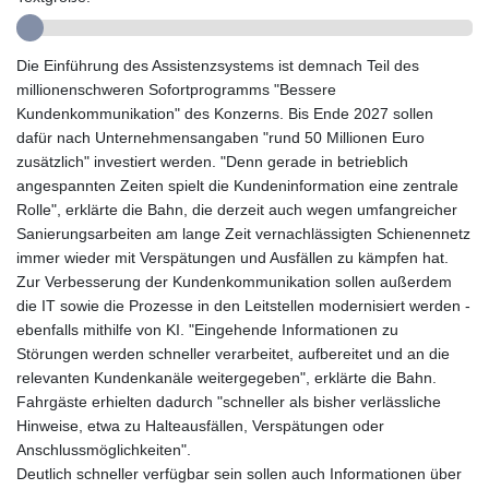
GYD 241.852202
HKD 9.070596
Die Einführung des Assistenzsystems ist demnach Teil des
HNL 30.984681
millionenschweren Sofortprogramms "Bessere
HRK 7.533703
Kundenkommunikation" des Konzerns. Bis Ende 2027 sollen
HTG 151.152612
dafür nach Unternehmensangaben "rund 50 Millionen Euro
HUF 363.337748
zusätzlich" investiert werden. "Denn gerade in betrieblich
IDR 20582.920659
angespannten Zeiten spielt die Kundeninformation eine zentrale
ILS 3.468274
Rolle", erklärte die Bahn, die derzeit auch wegen umfangreicher
IMP 0.859298
Sanierungsarbeiten am lange Zeit vernachlässigten Schienennetz
INR 110.065674
immer wieder mit Verspätungen und Ausfällen zu kämpfen hat.
IQD 1514.334158
Zur Verbesserung der Kundenkommunikation sollen außerdem
IRR
die IT sowie die Prozesse in den Leitstellen modernisiert werden -
1590340.758301
ebenfalls mithilfe von KI. "Eingehende Informationen zu
ISK 142.611425
Störungen werden schneller verarbeitet, aufbereitet und an die
JEP 0.859298
relevanten Kundenkanäle weitergegeben", erklärte die Bahn.
JMD 183.585438
Fahrgäste erhielten dadurch "schneller als bisher verlässliche
JOD 0.819755
Hinweise, etwa zu Halteausfällen, Verspätungen oder
JPY 182.105612
Anschlussmöglichkeiten".
KES 147.605987
Deutlich schneller verfügbar sein sollen auch Informationen über
KGS 101.105674