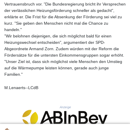
KHR 4681.941823
Vertrauensbruch vor. "Die Bundesregierung bricht ihr Versprechen
KMF 492.514185
der verlässlichen Heizungsförderung schneller als gedacht",
KRW 1627.712241
erklärte er. Die Frist für die Absenkung der Förderung sei viel zu
KWD 0.356853
kurz. "Sie geben den Menschen nicht mal die Chance zu
KYD 0.960588
handeln."
KZT 540.233287
"Wir belohnen diejenigen, die sich möglichst bald für einen
LAK 26025.676609
Heizungswechsel entscheiden", argumentiert der SPD-
LBP
Abgeordnete Armand Zorn. Zudem würden mit der Reform die
103223.017367
Fördersätze für die untersten Einkommensgruppen sogar erhöht.
LKR 386.635196
"Unser Ziel ist, dass sich möglichst viele Menschen den Umstieg
LRD 208.057415
auf die Wärmepumpe leisten können, gerade auch junge
LSL 18.726567
Familien."
LTL 3.413768
LVL 0.699335
M.Lenaerts--LCdB
LYD 7.331909
MAD 10.743067
MDL 20.044751
Anzeige
MGA 4918.938878
MKD 61.524236
MMK 2427.596601