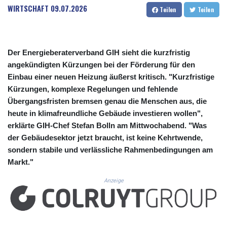
CUC 1.156136
WIRTSCHAFT
09.07.2026
Teilen
Teilen
CUP 30.637594
CVE 110.26363
CZK 24.258158
DJF 205.267449
Der Energieberaterverband GIH sieht die kurzfristig
DKK 7.477932
angekündigten Kürzungen bei der Förderung für den
DOP 67.289164
Einbau einer neuen Heizung äußerst kritisch. "Kurzfristige
DZD 152.967099
Kürzungen, komplexe Regelungen und fehlende
EGP 57.293288
Übergangsfristen bremsen genau die Menschen aus, die
ERN 17.342035
heute in klimafreundliche Gebäude investieren wollen",
ETB 186.049588
FJD 2.553384
erklärte GIH-Chef Stefan Bolln am Mittwochabend. "Was
FKP 0.8566
der Gebäudesektor jetzt braucht, ist keine Kehrtwende,
GBP 0.856968
sondern stabile und verlässliche Rahmenbedingungen am
GEL 3.017966
Markt."
GGP 0.8566
GHS 13.526832
Anzeige
GIP 0.8566
GMD 84.980421
GNF 10123.874202
GTQ 8.794891