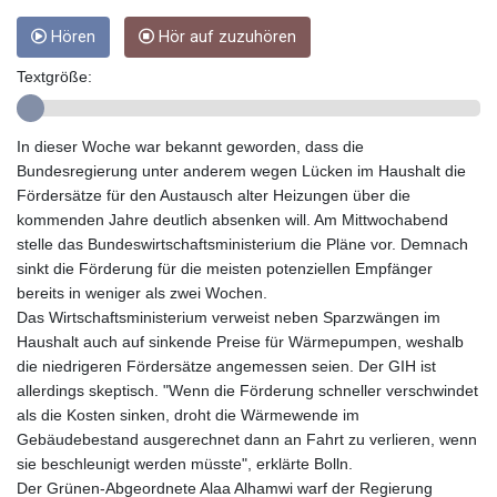
GYD 241.157003
Hören
Hör auf zuzuhören
HKD 9.067746
HNL 30.895616
Textgröße:
HRK 7.536622
HTG 150.718127
HUF 363.096405
In dieser Woche war bekannt geworden, dass die
IDR 20580.370421
Bundesregierung unter anderem wegen Lücken im Haushalt die
ILS 3.468234
Fördersätze für den Austausch alter Heizungen über die
IMP 0.8566
kommenden Jahre deutlich absenken will. Am Mittwochabend
INR 110.076256
stelle das Bundeswirtschaftsministerium die Pläne vor. Demnach
IQD 1509.981237
sinkt die Förderung für die meisten potenziellen Empfänger
IRR
bereits in weniger als zwei Wochen.
1590322.371805
Das Wirtschaftsministerium verweist neben Sparzwängen im
ISK 142.598215
Haushalt auch auf sinkende Preise für Wärmepumpen, weshalb
JEP 0.8566
die niedrigeren Fördersätze angemessen seien. Der GIH ist
JMD 183.057725
allerdings skeptisch. "Wenn die Förderung schneller verschwindet
JOD 0.819746
als die Kosten sinken, droht die Wärmewende im
JPY 182.445186
Gebäudebestand ausgerechnet dann an Fahrt zu verlieren, wenn
KES 149.158147
sie beschleunigt werden müsste", erklärte Bolln.
KGS 101.104505
Der Grünen-Abgeordnete Alaa Alhamwi warf der Regierung