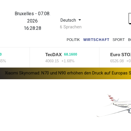
Bruxelles
-
07.08.
Deutsch
2026
6 Sprachen
16:28:29
POLITIK
WIRTSCHAFT
SPORT
B
TecDAX
Euro STOXX 5
68.1600
4069.15
+1.68%
6526.08
+0.36%
kynomad: N70 und N90 erhöhen den Druck auf Europas SUV-Markt