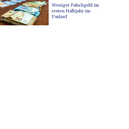
CUP 30.568357
Weniger Falschgeld im
CVE 110.333668
ersten Halbjahr im
CZK 24.263276
Umlauf
DJF 205.391597
DKK 7.475497
DOP 67.329861
DZD 153.461287
EGP 57.417408
ERN 17.302844
ETB 186.159691
FJD 2.553842
FKP 0.857346
GBP 0.857708
GEL 3.016476
GGP 0.857346
GHS 13.535365
GIP 0.857346
GMD 85.360325
GNF 10130.304785