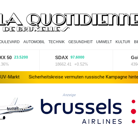
OULEVARD
AUTOMOBIL
TECHNIK
GESUNDHEIT
UMWELT
KULTUR
B
0
SDAX
Goldpr
23.5200
97.6000
18662.41
+0.52%
4394
+2
Sicherheitskreise vermuten russische Kampagne hinter Falschvide
Anzeige