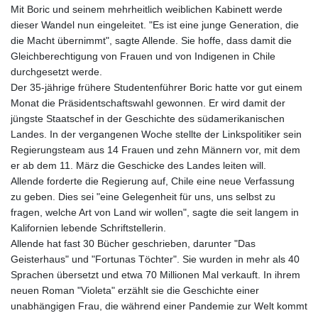
Mit Boric und seinem mehrheitlich weiblichen Kabinett werde
GYD 241.183453
dieser Wandel nun eingeleitet. "Es ist eine junge Generation, die
HKD 9.070539
die Macht übernimmt", sagte Allende. Sie hoffe, dass damit die
HNL 30.905421
Gleichberechtigung von Frauen und von Indigenen in Chile
HRK 7.534365
durchgesetzt werde.
HTG 150.766609
Der 35-jährige frühere Studentenführer Boric hatte vor gut einem
HUF 363.454703
Monat die Präsidentschaftswahl gewonnen. Er wird damit der
IDR 20538.069336
jüngste Staatschef in der Geschichte des südamerikanischen
ILS 3.466464
Landes. In der vergangenen Woche stellte der Linkspolitiker sein
IMP 0.857585
Regierungsteam aus 14 Frauen und zehn Männern vor, mit dem
INR 110.147015
er ab dem 11. März die Geschicke des Landes leiten will.
IQD 1510.466959
Allende forderte die Regierung auf, Chile eine neue Verfassung
IRR
zu geben. Dies sei "eine Gelegenheit für uns, uns selbst zu
1590359.224806
fragen, welche Art von Land wir wollen", sagte die seit langem in
ISK 142.612646
Kalifornien lebende Schriftstellerin.
JEP 0.857585
Allende hat fast 30 Bücher geschrieben, darunter "Das
JMD 183.115818
Geisterhaus" und "Fortunas Töchter". Sie wurden in mehr als 40
JOD 0.819729
Sprachen übersetzt und etwa 70 Millionen Mal verkauft. In ihrem
JPY 183.485869
neuen Roman "Violeta" erzählt sie die Geschichte einer
KES 149.56077
unabhängigen Frau, die während einer Pandemie zur Welt kommt
KGS 101.10619