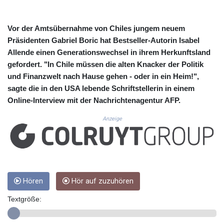
CUC 1.156162
CUP 30.638304
CVE 110.296236
Vor der Amtsübernahme von Chiles jungem neuem
CZK 24.270279
Präsidenten Gabriel Boric hat Bestseller-Autorin Isabel
DJF 205.33259
Allende einen Generationswechsel in ihrem Herkunftsland
DKK 7.475775
gefordert. "In Chile müssen die alten Knacker der Politik
DOP 67.310518
und Finanzwelt nach Hause gehen - oder in ein Heim!",
DZD 153.693346
sagte die in den USA lebende Schriftstellerin in einem
EGP 57.714706
Online-Interview mit der Nachrichtenagentur AFP.
ERN 17.342436
ETB 186.10863
Anzeige
FJD 2.553443
FKP 0.857585
GBP 0.856156
GEL 3.018079
GGP 0.857585
GHS 13.528316
Hören
Hör auf zuzuhören
GIP 0.857585
Textgröße:
GMD 84.980911
GNF 10126.955552
GTQ 8.797491