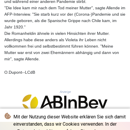
und während einer anderen Pandemie stirbt.
KHR 4683.447881
"Die Idee kam mir nach dem Tod meiner Mutter", sagte Allende im
KMF 492.524896
AFP-Interview. "Sie starb kurz vor der (Corona-)Pandemie und sie
KRW 1640.253536
wurde geboren, als die Spanische Grippe nach Chile kam, im
KWD 0.357104
Jahr 1920."
KYD 0.960897
Die Romanheldin ähnele in vielen Hinsichten ihrer Mutter.
KZT 540.397715
Allerdings habe diese anders als Violeta ihr Leben nicht
LAK 26033.935768
vollkommen frei und selbstbestimmt führen können. "Meine
LBP
Mutter war erst von zwei Ehemännern abhängig und dann von
103255.774835
mir", sagte Allende.
LKR 386.757893
LRD 208.125242
O.Dupont--LCdB
LSL 18.73251
LTL 3.413847
LVL 0.699351
LYD 7.334236
Anzeige
MAD 10.746522
MDL 20.051112
MGA 4920.499886
Mit der Nutzung dieser Website erklären Sie sich damit
MKD 61.581589
einverstanden, dass wir Cookies verwenden. In der
MMK 2427.420348