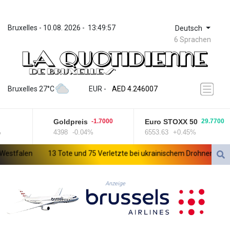
Bruxelles
 - 
10.08. 2026
 - 
13:49:57
Deutsch
6 Sprachen
ZWL 372.283829
AED 4.246007
Bruxelles 27°C
EUR
 - 
AED 4.246007
AFN 76.894412
ALL 93.248424
Goldpreis
Euro STOXX 50
-1.7000
29.7700
AMD 422.219573
4398
-0.04%
6553.63
+0.45%
AOA 1060.200548
ARS 1733.067587
stfalen
13 Tote und 75 Verletzte bei ukrainischem Drohnenangriff i
AUD 1.635701
AWG 2.082538
AZN 1.960652
Anzeige
BAM 1.956405
BBD 2.322408
BDT 142.734126
BHD 0.434833