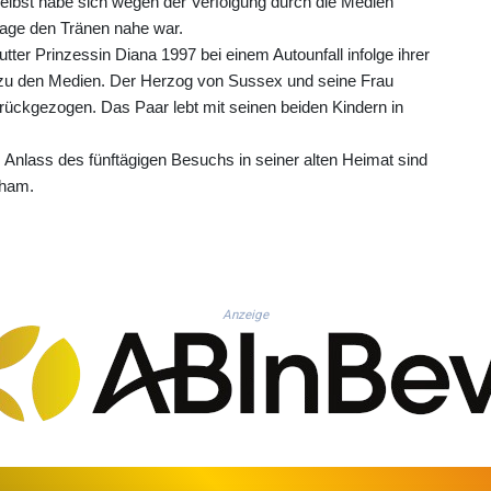
elbst habe sich wegen der Verfolgung durch die Medien
ssage den Tränen nahe war.
tter Prinzessin Diana 1997 bei einem Autounfall infolge ihrer
s zu den Medien. Der Herzog von Sussex und seine Frau
urückgezogen. Das Paar lebt mit seinen beiden Kindern in
 Anlass des fünftägigen Besuchs in seiner alten Heimat sind
gham.
Anzeige