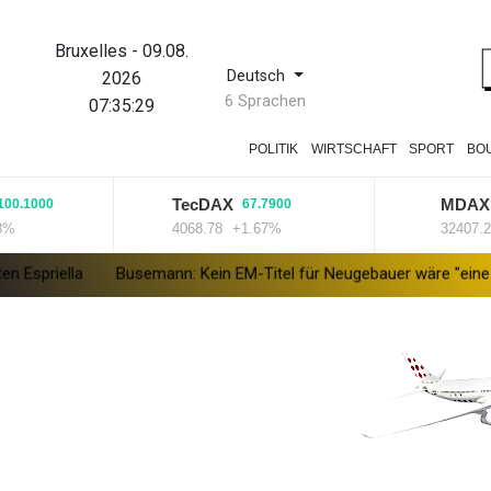
Bruxelles
-
09.08.
Deutsch
2026
6 Sprachen
07:35:30
POLITIK
WIRTSCHAFT
SPORT
BO
TecDAX
MDAX
00
67.7900
-23.
4068.78
+1.67%
32407.2
-0.
Busemann: Kein EM-Titel für Neugebauer wäre "eine Enttäuschung