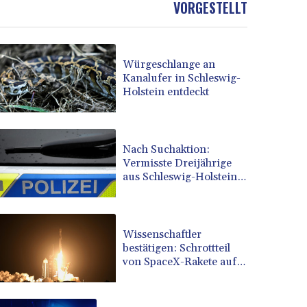
VORGESTELLT
BOB 13.69983
BRL 5.876989
BSD 1.152686
Würgeschlange an
BTN 109.688637
Kanalufer in Schleswig-
BWP 15.558807
Holstein entdeckt
BYN 3.432357
BYR 22660.258427
BZD 2.318271
CAD 1.61333
Nach Suchaktion:
Vermisste Dreijährige
CDF 2615.761404
aus Schleswig-Holstein
CHF 0.93588
tot aufgefunden
CLF 0.026829
CLP 1055.916879
CNY 7.801146
Wissenschaftler
CNH 7.796152
bestätigen: Schrottteil
von SpaceX-Rakete auf
COP 3633.55485
Mond eingeschlagen
CRC 523.993489
CUC 1.156136