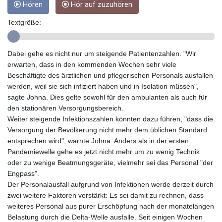
Hören
Hör auf zuzuhören
GYD 241.849406
HKD 9.067746
Textgröße:
HNL 31.077375
HRK 7.536622
HTG 151.150865
Dabei gehe es nicht nur um steigende Patientenzahlen. "Wir
HUF 363.096405
erwarten, dass in den kommenden Wochen sehr viele
IDR 20580.370421
Beschäftigte des ärztlichen und pflegerischen Personals ausfallen
ILS 3.468234
werden, weil sie sich infiziert haben und in Isolation müssen",
IMP 0.8566
sagte Johna. Dies gelte sowohl für den ambulanten als auch für
INR 109.992259
den stationären Versorgungsbereich.
IQD 1515.115748
Weiter steigende Infektionszahlen könnten dazu führen, "dass die
IRR
Versorgung der Bevölkerung nicht mehr dem üblichen Standard
1590322.371805
entsprechen wird", warnte Johna. Anders als in der ersten
ISK 142.598215
Pandemiewelle gehe es jetzt nicht mehr um zu wenig Technik
JEP 0.8566
oder zu wenige Beatmungsgeräte, vielmehr sei das Personal "der
JMD 183.583315
Engpass".
JOD 0.819746
Der Personalausfall aufgrund von Infektionen werde derzeit durch
JPY 182.445186
zwei weitere Faktoren verstärkt: Es sei damit zu rechnen, dass
KES 148.887592
weiteres Personal aus purer Erschöpfung nach der monatelangen
KGS 101.104505
Belastung durch die Delta-Welle ausfalle. Seit einigen Wochen