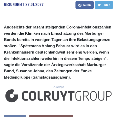
CUC 1.156136
GESUNDHEIT
22.01.2022
Teilen
Teilen
CUP 30.637594
CVE 110.646682
CZK 24.258158
DJF 205.46888
Angesichts der rasant steigenden Corona-Infektionszahlen
DKK 7.477932
werden die Kliniken nach Einschätzung des Marburger
DOP 67.345355
Bunds bereits in wenigen Tagen an ihre Belastungsgrenze
DZD 153.688625
stoßen. "Spätestens Anfang Februar wird es in den
EGP 57.293288
Krankenhäusern deutschlandweit sehr eng werden, wenn
ERN 17.342035
die Infektionszahlen weiterhin in diesem Tempo steigen",
ETB 184.982115
FJD 2.553384
sagte die Vorsitzende der Ärztegewerkschaft Marburger
FKP 0.8566
Bund, Susanne Johna, den Zeitungen der Funke
GBP 0.856968
Mediengruppe (Samstagsausgaben).
GEL 3.017966
GGP 0.8566
Anzeige
GHS 13.596606
GIP 0.8566
GMD 84.980421
GNF 10145.090599
GTQ 8.820142