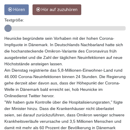
GYD 241.539903
Hören
Hör auf zuzuhören
HKD 9.040442
HNL 30.944652
Textgröße:
HRK 7.534482
HTG 150.95029
HUF 366.519917
Heunicke begründete sein Vorhaben mit der hohen Corona-
IDR 20604.535143
Impfquote in Dänemark. In Deutschlands Nachbarland hatte sich
ILS 3.465739
die hochansteckende Omikron-Variante des Coronavirus früh
IMP 0.856496
ausgebreitet und die Zahl der täglichen Neuinfektionen auf neue
INR 109.762882
Höchststände ansteigen lassen.
IQD 1512.462949
Am Dienstag registrierte das 5,8-Millionen-Einwohner-Land rund
IRR
46.000 Corona-Neuinfektionen binnen 24 Stunden. Die Regierung
1584348.162378
gehe derzeit aber davon aus, dass der Höhepunkt der Corona-
ISK 142.411184
Welle in Dänemark bald erreicht sei, hob Heunicke im
JEP 0.856496
Onlinedienst Twitter hervor.
JMD 183.008911
"Wir haben gute Kontrolle über die Hospitalisierungsraten," fügte
JOD 0.81702
der Minister hinzu. Dass die Krankenhäuser nicht überlastet
JPY 182.503455
seien, sei darauf zurückzuführen, dass Omikron weniger schwere
KES 149.119782
Krankheitsverläufe verursache und 3,5 Millionen Menschen und
KGS 100.775889
damit mit mehr als 60 Prozent der Bevölkerung in Dänemark