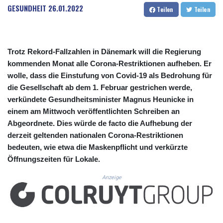
CUC 1.152379
GESUNDHEIT
26.01.2022
Teilen
Teilen
CUP 30.538041
CVE 110.303663
CZK 24.256194
DJF 205.597417
Trotz Rekord-Fallzahlen in Dänemark will die Regierung
DKK 7.475499
kommenden Monat alle Corona-Restriktionen aufheben. Er
DOP 67.275332
wolle, dass die Einstufung von Covid-19 als Bedrohung für
DZD 153.346558
die Gesellschaft ab dem 1. Februar gestrichen werde,
EGP 57.370946
verkündete Gesundheitsminister Magnus Heunicke in
ERN 17.285684
einem am Mittwoch veröffentlichten Schreiben an
ETB 186.347968
FJD 2.551309
Abgeordnete. Dies würde de facto die Aufhebung der
FKP 0.856496
derzeit geltenden nationalen Corona-Restriktionen
GBP 0.85733
bedeuten, wie etwa die Maskenpflicht und verkürzte
GEL 3.013436
Öffnungszeiten für Lokale.
GGP 0.856496
GHS 13.570757
Anzeige
GIP 0.856496
GMD 85.276242
GNF 10139.201975
GTQ 8.809317