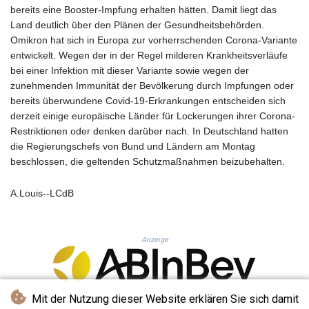
KHR 4683.930475
bereits eine Booster-Impfung erhalten hätten. Damit liegt das
KMF 492.065825
Land deutlich über den Plänen der Gesundheitsbehörden.
KRW 1633.531568
Omikron hat sich in Europa zur vorherrschenden Corona-Variante
KWD 0.356065
entwickelt. Wegen der in der Regel milderen Krankheitsverläufe
KYD 0.962162
bei einer Infektion mit dieser Variante sowie wegen der
KZT 541.02372
zunehmenden Immunität der Bevölkerung durch Impfungen oder
LAK 26086.822873
bereits überwundene Covid-19-Erkrankungen entscheiden sich
LBP
derzeit einige europäische Länder für Lockerungen ihrer Corona-
103388.630514
Restriktionen oder denken darüber nach. In Deutschland hatten
LKR 387.81603
die Regierungschefs von Bund und Ländern am Montag
LRD 208.397567
beschlossen, die geltenden Schutzmaßnahmen beizubehalten.
LSL 18.831591
LTL 3.402675
A.Louis--LCdB
LVL 0.697063
LYD 7.359771
MAD 10.772009
Anzeige
MDL 20.088564
MGA 4963.869122
MKD 61.548176
MMK 2419.480296
Mit der Nutzung dieser Website erklären Sie sich damit