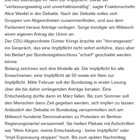
MNT 4157.293457
"verfassungswidrig und unverhältnismäßig", sagte Fraktionschefin
MOP 9.314584
Alice Weidel in der Debatte. Nach der Debatte sollen sich
MRU 46.338424
Gruppen von Abgeordneten zusammenfinden, und aus dem
MUR 54.419742
Parlament heraus Anträge vorlegen. Sorge kündigte am Mittwoch
MVR 17.862733
einen eigenen Antrag der Union an.
MWK 1998.775164
Der CDU-Abgeordnete Günter Krings brachte ein "Vorratsgesetz"
MXN 20.094074
ins Gespräch, das eine Impfpflicht nicht sofort einführe, dass aber
MYR 4.728715
bei Bedarf per Bundestagsbeschluss "scharf" geschaltet werden
MZN 73.882892
könne.
NAD 18.726567
Bislang zeichnen sich drei Modelle ab: Die Impfpflicht für alle
NGN 1577.963717
Erwachsenen, eine Impfpflicht ab 50 sowie ein Nein zur
NIO 42.419473
Impfpflicht. Mitte Februar soll der Bundestag in erster Lesung
NOK 10.99759
über die bis dahin vorliegenden Anträge beraten. Eine
NPR 175.501819
Entscheidung dürfte dann im März fallen. Bis zum Sommer soll
NZD 1.966719
den Menschen dann Zeit gegeben werden, sich impfen zu lassen.
OMR 0.442445
Anlässlich der Debatte im Bundestag versammelten sich am
PAB 1.152686
Mittwoch hunderte Demonstranten zu Protesten im Berliner
PEN 3.903651
Regierungsviertel versammelt. Sie hielten Plakate mit Aufschriften
PGK 5.093937
wie "Mein Körper, meine Entscheidung - keine Impfpflicht" oder
PHP 70.183258
"Impf-Erpressung stoppen" hoch. Bis zum späten Nachmittag
PKR 320.014324