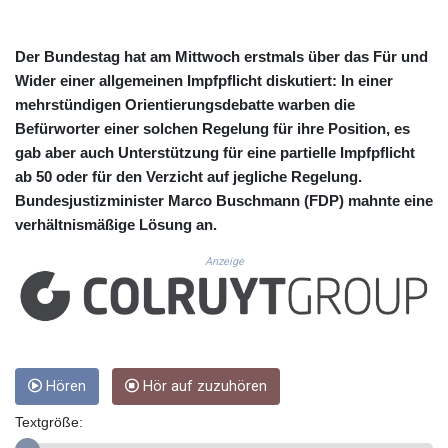
CUC 1.156136
CUP 30.637594
CVE 110.26363
Der Bundestag hat am Mittwoch erstmals über das Für und
CZK 24.258158
Wider einer allgemeinen Impfpflicht diskutiert: In einer
DJF 205.267449
mehrstündigen Orientierungsdebatte warben die
DKK 7.477932
Befürworter einer solchen Regelung für ihre Position, es
DOP 67.289164
gab aber auch Unterstützung für eine partielle Impfpflicht
DZD 152.967099
ab 50 oder für den Verzicht auf jegliche Regelung.
EGP 57.293288
Bundesjustizminister Marco Buschmann (FDP) mahnte eine
ERN 17.342035
ETB 186.049588
verhältnismäßige Lösung an.
FJD 2.553384
Anzeige
FKP 0.857252
GBP 0.858527
GEL 3.017966
GGP 0.857252
GHS 13.526832
GIP 0.857252
Hören
Hör auf zuzuhören
GMD 84.980421
GNF 10123.874202
Textgröße:
GTQ 8.794891