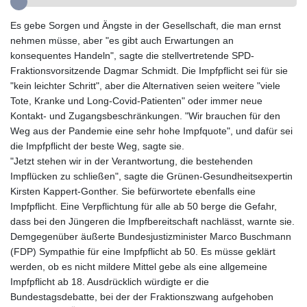
GYD 241.157003
Es gebe Sorgen und Ängste in der Gesellschaft, die man ernst
HKD 9.066767
nehmen müsse, aber "es gibt auch Erwartungen an
HNL 30.895616
konsequentes Handeln", sagte die stellvertretende SPD-
HRK 7.536622
Fraktionsvorsitzende Dagmar Schmidt. Die Impfpflicht sei für sie
HTG 150.718127
"kein leichter Schritt", aber die Alternativen seien weitere "viele
HUF 363.096405
Tote, Kranke und Long-Covid-Patienten" oder immer neue
IDR 20580.370421
Kontakt- und Zugangsbeschränkungen. "Wir brauchen für den
ILS 3.468234
Weg aus der Pandemie eine sehr hohe Impfquote", und dafür sei
IMP 0.857252
die Impfpflicht der beste Weg, sagte sie.
INR 110.076256
"Jetzt stehen wir in der Verantwortung, die bestehenden
IQD 1509.981237
Impflücken zu schließen", sagte die Grünen-Gesundheitsexpertin
IRR
Kirsten Kappert-Gonther. Sie befürwortete ebenfalls eine
1590322.371805
Impfpflicht. Eine Verpflichtung für alle ab 50 berge die Gefahr,
ISK 142.598215
dass bei den Jüngeren die Impfbereitschaft nachlässt, warnte sie.
JEP 0.857252
Demgegenüber äußerte Bundesjustizminister Marco Buschmann
JMD 183.057725
(FDP) Sympathie für eine Impfpflicht ab 50. Es müsse geklärt
JOD 0.819746
werden, ob es nicht mildere Mittel gebe als eine allgemeine
JPY 182.445186
Impfpflicht ab 18. Ausdrücklich würdigte er die
KES 149.158147
Bundestagsdebatte, bei der der Fraktionszwang aufgehoben
KGS 101.104505