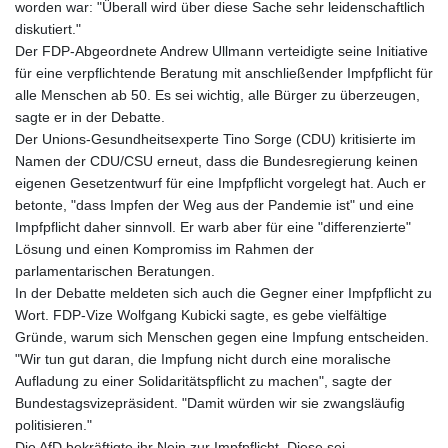
worden war: "Überall wird über diese Sache sehr leidenschaftlich
KHR 4681.941823
diskutiert."
KMF 492.514185
Der FDP-Abgeordnete Andrew Ullmann verteidigte seine Initiative
KRW 1627.677557
für eine verpflichtende Beratung mit anschließender Impfpflicht für
KWD 0.356853
alle Menschen ab 50. Es sei wichtig, alle Bürger zu überzeugen,
KYD 0.960588
sagte er in der Debatte.
KZT 540.233287
Der Unions-Gesundheitsexperte Tino Sorge (CDU) kritisierte im
LAK 26025.676609
Namen der CDU/CSU erneut, dass die Bundesregierung keinen
LBP
eigenen Gesetzentwurf für eine Impfpflicht vorgelegt hat. Auch er
103223.017367
betonte, "dass Impfen der Weg aus der Pandemie ist" und eine
LKR 386.635196
Impfpflicht daher sinnvoll. Er warb aber für eine "differenzierte"
LRD 208.057415
Lösung und einen Kompromiss im Rahmen der
LSL 18.726567
parlamentarischen Beratungen.
LTL 3.413768
In der Debatte meldeten sich auch die Gegner einer Impfpflicht zu
LVL 0.699335
Wort. FDP-Vize Wolfgang Kubicki sagte, es gebe vielfältige
LYD 7.331909
Gründe, warum sich Menschen gegen eine Impfung entscheiden.
MAD 10.743067
"Wir tun gut daran, die Impfung nicht durch eine moralische
MDL 20.044751
Aufladung zu einer Solidaritätspflicht zu machen", sagte der
MGA 4918.938878
Bundestagsvizepräsident. "Damit würden wir sie zwangsläufig
MKD 61.529235
politisieren."
MMK 2427.363841
Die AfD bekräftigte ihr Nein zur Impfpflicht. Diese sei