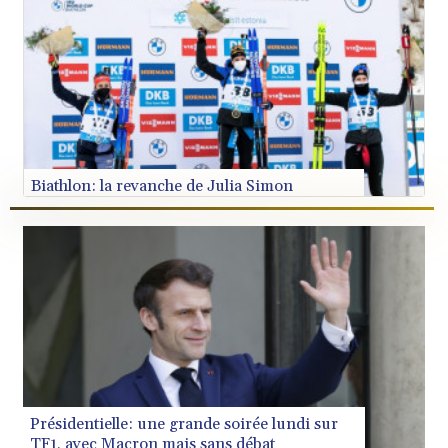
STN 24.505606
SVC 10.10031
SZL 18.813304
Grippe aviaire: la France doit encore abattre
THB 38.130617
encore des millions d'animaux
TJS 10.64899
TMT 4.038491
TND 3.385657
TRY 54.966336
TTD 7.815788
TWD 37.158306
TZS 3048.165436
UAH 51.689524
UGX 4299.964953
USD 1.152209
UYU 46.490433
Biathlon: la revanche de Julia Simon
UZS 13757.087222
VES 869.008663
VND 30205.723678
VUV 137.124788
WST 3.143704