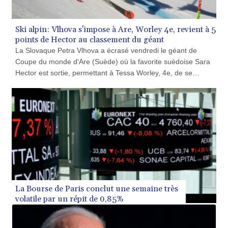
GIP 0.856369
GMD 85.263702
GNF 10137.703095
GTQ 8.808015
GYD 241.504196
HKD 9.039024
HNL 30.940078
HRK 7.533599
HTG 150.927975
Ski alpin: Vlhova s'impose à Are, Worley 4e, revient à 5
HUF 365.333043
points de Hector au classement du géant
IDR 20624.533343
La Slovaque Petra Vlhova a écrasé vendredi le géant de
ILS 3.472762
Coupe du monde d'Are (Suède) où la favorite suédoise Sara
IMP 0.856369
Hector est sortie, permettant à Tessa Worley, 4e, de se
INR 109.715086
rapprocher au classement de la spécialité.
IQD 1512.239361
IRR
1584113.947438
ISK 142.468329
JEP 0.856369
JMD 182.981857
JOD 0.816908