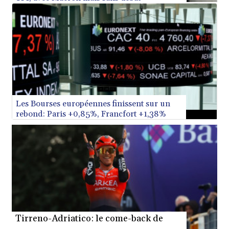
XAF 656.107084
XAG 0.018292
XAU 0.000269
XCD 3.113901
XCG 2.080476
XDR 0.815987
Présidentielle: une grande soirée lundi sur
TF1, avec Macron mais sans débat
XOF 656.107084
XPF 119.331742
YER 272.900006
ZAR 18.834341
ZMK 10371.260724
ZMW 21.962024
ZWL 371.010688
Les Bourses européennes finissent sur un
rebond: Paris +0,85%, Francfort +1,38%