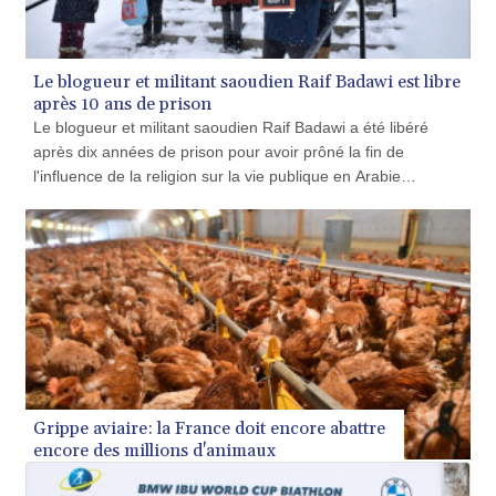
PEN 3.901993
PGK 5.100167
PHP 70.186213
PKR 320.48031
PLN 4.301477
PYG 6866.570722
QAR 4.219619
RON 5.253604
RSD 117.32364
RUB 95.632926
Le blogueur et militant saoudien Raif Badawi est libre
RWF 1695.78791
après 10 ans de prison
SAR 4.324641
Le blogueur et militant saoudien Raif Badawi a été libéré
SBD 9.29642
après dix années de prison pour avoir prôné la fin de
SCR 16.957784
l'influence de la religion sur la vie publique en Arabie
SDG 691.902092
Saoudite, où il était détenu.
SEK 10.960211
SGD 1.477431
SLE 28.354688
SOS 659.750917
SRD 43.630106
STD 23848.391029