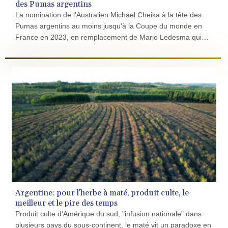
GTQ 8.808015
GYD 241.504196
HKD 9.039024
Rugby: Michael Cheika officiellement nommé à la tête
HNL 30.940078
des Pumas argentins
HRK 7.533599
La nomination de l'Australien Michael Cheika à la tête des
HTG 150.927975
Pumas argentins au moins jusqu'à la Coupe du monde en
HUF 365.333043
France en 2023, en remplacement de Mario Ledesma qui
IDR 20624.533343
avait démissionné, a été officialisée vendredi par la
ILS 3.472762
Fédération (UAR) lors d'une conférence de presse.
IMP 0.856369
INR 109.715086
IQD 1512.239361
IRR
1584113.947438
ISK 142.468329
JEP 0.856369
JMD 182.981857
JOD 0.816908
JPY 182.455111
KES 149.049537
KGS 100.760472