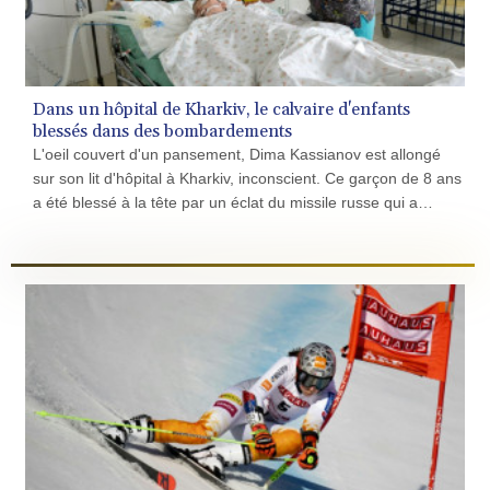
CNH 7.773295
COP 3641.393866
CRC 525.120121
CUC 1.152209
CUP 30.533527
CVE 110.287357
CZK 24.243908
DJF 205.567023
Dans un hôpital de Kharkiv, le calvaire d'enfants
DKK 7.475736
blessés dans des bombardements
DOP 67.265387
L'oeil couvert d'un pansement, Dima Kassianov est allongé
DZD 153.102878
sur son lit d'hôpital à Kharkiv, inconscient. Ce garçon de 8 ans
EGP 57.247371
a été blessé à la tête par un éclat du missile russe qui a
ERN 17.283128
détruit l'appartement où il vivait.
ETB 186.320421
Publicité
FJD 2.552604
FKP 0.856369
GBP 0.856512
GEL 3.013019
GGP 0.856369
GHS 13.568751