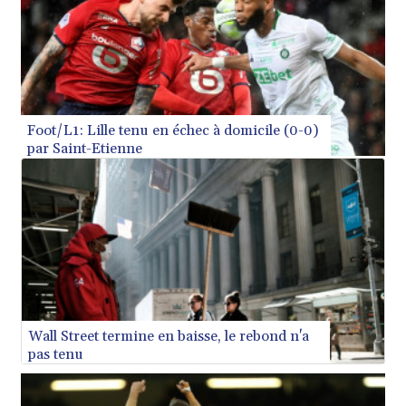
BIF 3450.039479
BMD 1.152209
BND 1.480174
BOB 13.962133
BRL 5.888365
BSD 1.154364
BTN 109.858653
BWP 15.612571
BYN 3.417782
Foot/L1: Lille tenu en échec à domicile (0-0)
BYR 22583.287906
par Saint-Etienne
BZD 2.321631
CAD 1.616319
CDF 2603.991686
CHF 0.936072
CLF 0.026726
CLP 1055.284416
CNY 7.776313
CNH 7.773295
COP 3641.393866
CRC 525.120121
Wall Street termine en baisse, le rebond n'a