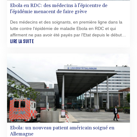
Ebola en RDC: des médecins à l'épicentre de
l'épidémie menacent de faire grève
Des médecins et des soignants, en première ligne dans la
lutte contre l'épidémie de maladie Ebola en RDC et qui
affirment ne pas avoir été payés par l'Etat depuis le début
de la crise, menacent de faire grève, selon plusieurs
LIRE LA SUITE
témoignages recueillis par l'AFP.
Ebola: un nouveau patient américain soigné en
Allemagne