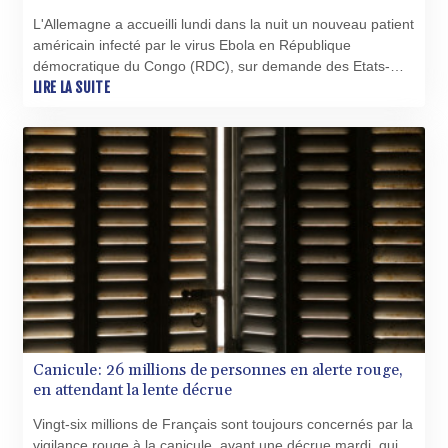
L'Allemagne a accueilli lundi dans la nuit un nouveau patient
américain infecté par le virus Ebola en République
démocratique du Congo (RDC), sur demande des Etats-
Unis, a indiqué le ministère de la Santé.
LIRE LA SUITE
Canicule: 26 millions de personnes en alerte rouge,
en attendant la lente décrue
Vingt-six millions de Français sont toujours concernés par la
vigilance rouge à la canicule, avant une décrue mardi, qui