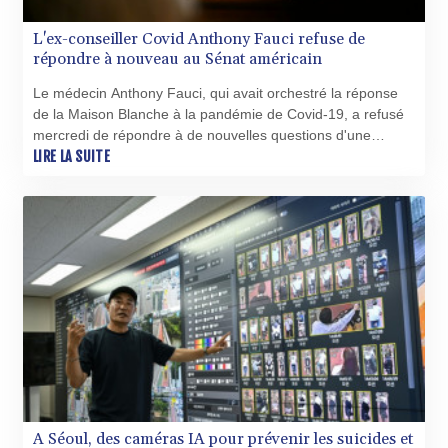
QAR 4.218488
L'ex-conseiller Covid Anthony Fauci refuse de
RON 5.254356
répondre à nouveau au Sénat américain
RSD 117.323662
RUB 93.874598
Le médecin Anthony Fauci, qui avait orchestré la réponse
RWF 1695.26719
de la Maison Blanche à la pandémie de Covid-19, a refusé
SAR 4.334528
mercredi de répondre à de nouvelles questions d'une
SBD 9.313251
commission du Sénat américain sur les origines de la
LIRE LA SUITE
SCR 16.730066
pandémie et sa gestion.
SDG 693.14483
SEK 10.923534
SGD 1.479794
SLE 28.393616
SOS 659.54833
SRD 43.479949
STD 23891.567097
STN 24.498081
SVC 10.097253
SZL 18.807445
THB 38.149235
TJS 10.64572
A Séoul, des caméras IA pour prévenir les suicides et