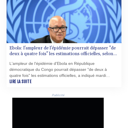
Ebola: l'ampleur de l'épidémie pourrait dépasser "de
deux à quatre fois" les estimations officielles, selon
l'OMS
L'ampleur de l'épidémie d'Ebola en République
démocratique du Congo pourrait dépasser "de deux à
quatre fois" les estimations officielles, a indiqué mardi
l'Organisation mondiale de la santé (OMS).
LIRE LA SUITE
Publicité