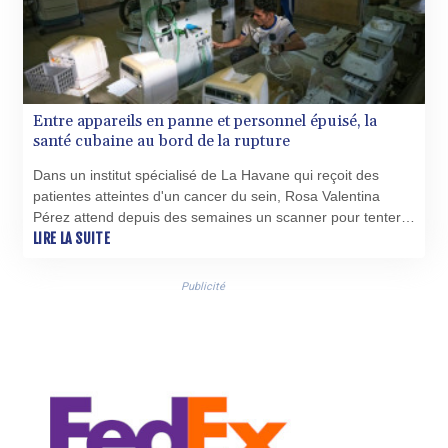
Entre appareils en panne et personnel épuisé, la
santé cubaine au bord de la rupture
Dans un institut spécialisé de La Havane qui reçoit des
patientes atteintes d'un cancer du sein, Rosa Valentina
Pérez attend depuis des semaines un scanner pour tenter
de déterminer la cause d'une perte de mobilité dont elle
LIRE LA SUITE
souffre depuis des mois.
Publicité