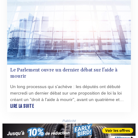
Le Parlement ouvre un dernier débat sur l'aide à
mourir
Un long processus qui s'achève : les députés ont débuté
mercredi un dernier débat sur une proposition de loi la loi
créant un "droit à l'aide à mourir", avant un quatrième et
ultime vote devant consacrer cette réforme sociétale
LIRE LA SUITE
majeure de la présidence d'Emmanuel Macron.
Publicité