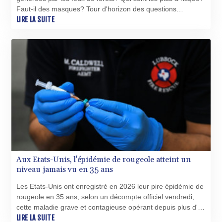
Faut-il des masques? Tour d'horizon des questions
XOF 655.908456
sanitaires soulevées par les incendies majeurs en cours cet
LIRE LA SUITE
XPF 119.331742
été en France et en Europe.
YER 273.423548
ZAR 18.82236
ZMK 10389.969123
ZMW 21.955185
ZWL 371.682381
AED 4.239148
AED 4.239148
AFN 76.183133
ALL 93.242695
AMD 422.066935
AOA 1059.642688
ARS 1727.110367
Aux Etats-Unis, l'épidémie de rougeole atteint un
AUD 1.638971
niveau jamais vu en 35 ans
AWG 2.080616
AZN 1.960251
Les Etats-Unis ont enregistré en 2026 leur pire épidémie de
BAM 1.955655
rougeole en 35 ans, selon un décompte officiel vendredi,
BBD 2.324318
cette maladie grave et contagieuse opérant depuis plus d'un
an un puissant retour en force, sur fond de défiance
LIRE LA SUITE
BDT 142.849428