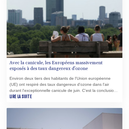
Avec la canicule, les Européens massivement
exposés à des taux dangereux d'ozone
Environ deux tiers des habitants de l'Union européenne
(UE) ont respiré des taux dangereux d'ozone dans l'air
durant l'exceptionnelle canicule de juin. C'est la conclusion
d'un rapport d'une ONG, alertant sur des risques sanitaires
LIRE LA SUITE
allant de l'asthme à des dégâts aux poumons.