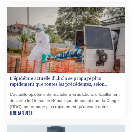
situations d'urgence de l'Africa CDC, l'agence de santé de
l'Union africaine (UA).
L'épidémie actuelle d'Ebola se propage plus
rapidement que toutes les précédentes, selon
l'agence de santé de l'UA
L'actuelle épidémie de maladie à virus Ebola, officiellement
déclarée le 15 mai en République démocratique du Congo
(RDC), se propage plus rapidement qu'aucune autre
auparavant, a indiqué jeudi le Dr Wessam Mankoula,
LIRE LA SUITE
responsable des situations d'urgence de l'Africa CDC,
l'agence de santé de l'Union africaine (UA).