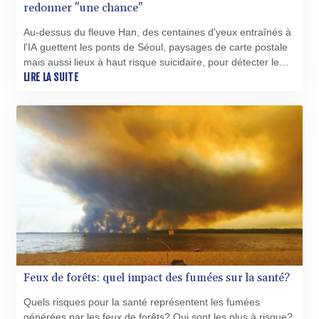
TMT 4.040031
redonner "une chance"
TND 3.384764
Au-dessus du fleuve Han, des centaines d'yeux entraînés à
TRY 54.934005
l'IA guettent les ponts de Séoul, paysages de carte postale
TTD 7.813388
mais aussi lieux à haut risque suicidaire, pour détecter le
TWD 37.188029
danger avant qu'il ne soit trop tard.
LIRE LA SUITE
TZS 3058.878269
UAH 51.673876
UGX 4298.663235
USD 1.154295
UYU 46.47656
UZS 13752.982139
VES 870.581951
VND 30282.918056
VUV 137.758452
WST 3.15032
XAF 655.905615
XAG 0.018708
XAU 0.000271
Feux de forêts: quel impact des fumées sur la santé?
XCD 3.119538
Quels risques pour la santé représentent les fumées
XCG 2.079855
générées par les feux de forêts? Qui sont les plus à risque?
XDR 0.814801