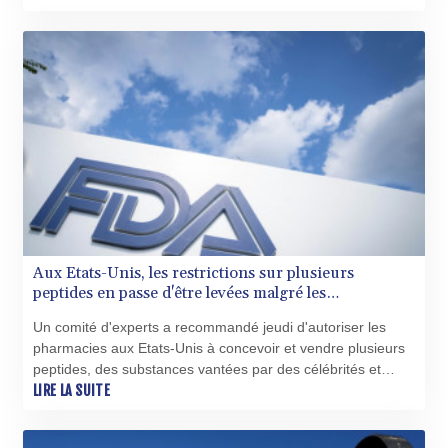
croissante envers les vaccins.
BHD 0.435164
BIF 3449.11485
BMD 1.154295
BND 1.479784
BOB 13.958027
BRL 5.910221
BSD 1.15401
BTN 109.825872
BWP 15.607777
BYN 3.416732
BYR 22624.173581
BZD 2.320918
Aux Etats-Unis, les restrictions sur plusieurs
CAD 1.615637
peptides en passe d'être levées malgré les
CDF 2609.859744
inquiétudes
CHF 0.93435
Un comité d'experts a recommandé jeudi d'autoriser les
CLF 0.02672
pharmacies aux Etats-Unis à concevoir et vendre plusieurs
CLP 1055.048443
peptides, des substances vantées par des célébrités et
CNY 7.791054
influenceurs pour leurs supposés bienfaits thérapeutiques,
LIRE LA SUITE
CNH 7.789111
un assouplissement auquel s'opposaient pourtant de
COP 3672.942237
nombreux experts médicaux.