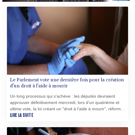
Le Parlement vote une dernière fois pour la création
d'un droit à l'aide à mourir
Un long processus qui s'achève : les députés devraient
approuver définitivement mercredi, lors d'un quatrième et
ultime vote, la loi créant un "droit à l'aide à mourir", réforme
sociétale majeure du second quinquennat d'Emmanuel
LIRE LA SUITE
Macron.