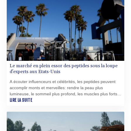
CRC 524.929317
CUC 1.154295
CUP 30.588806
CVE 110.25684
CZK 24.205269
DJF 205.50301
DKK 7.475304
DOP 67.244732
DZD 153.502688
EGP 57.471515
Le marché en plein essor des peptides sous la loupe
ERN 17.314419
d'experts aux Etats-Unis
ETB 186.262401
FJD 2.553819
A écouter influenceurs et célébrités, les peptides peuvent
FKP 0.857432
accomplir monts et merveilles: rendre la peau plus
GBP 0.857122
lumineuse, le sommeil plus profond, les muscles plus forts
GEL 3.018477
ou encore l'esprit plus vif.
LIRE LA SUITE
GGP 0.857432
GHS 13.565055
GIP 0.857432
GMD 84.842311
GNF 10135.249888