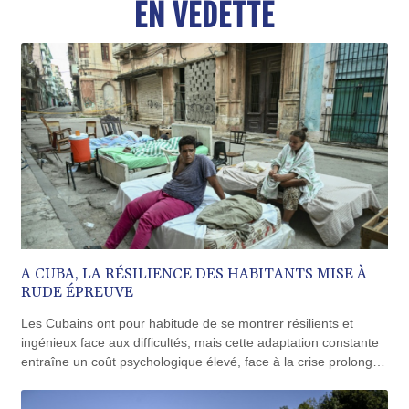
EN VEDETTE
BND 1.479784
BOB 13.958027
BRL 5.910221
BSD 1.15401
BTN 109.825872
BWP 15.607777
BYN 3.416732
BYR 22624.173581
BZD 2.320918
CAD 1.615637
CDF 2609.859744
CHF 0.93435
CLF 0.02672
CLP 1055.048443
A CUBA, LA RÉSILIENCE DES HABITANTS MISE À
RUDE ÉPREUVE
CNY 7.791054
CNH 7.789111
Les Cubains ont pour habitude de se montrer résilients et
COP 3672.942237
ingénieux face aux difficultés, mais cette adaptation constante
CRC 524.929317
entraîne un coût psychologique élevé, face à la crise prolongée
CUC 1.154295
que traverse l'île.
CUP 30.588806