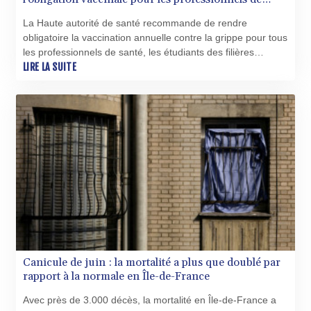
santé
PKR 320.383288
La Haute autorité de santé recommande de rendre
PLN 4.298905
obligatoire la vaccination annuelle contre la grippe pour tous
PYG 6864.462226
les professionnels de santé, les étudiants des filières
QAR 4.218488
médicales et paramédicales ainsi que les personnels des
LIRE LA SUITE
RON 5.254356
établissements médico-sociaux hébergeant des personnes
RSD 117.323662
âgées, dans un avis très attendu publié lundi.
RUB 93.874598
RWF 1695.26719
SAR 4.334528
SBD 9.313251
SCR 16.730066
SDG 693.14483
SEK 10.923534
SGD 1.479794
SLE 28.393616
SOS 659.54833
SRD 43.479949
Canicule de juin : la mortalité a plus que doublé par
STD 23891.567097
rapport à la normale en Île-de-France
STN 24.498081
Avec près de 3.000 décès, la mortalité en Île-de-France a
SVC 10.097253