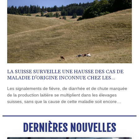
CVE 110.25684
CZK 24.205269
DJF 205.50301
DKK 7.475304
DOP 67.244732
DZD 153.502688
EGP 57.471515
ERN 17.314419
ETB 186.262401
FJD 2.553819
FKP 0.857432
LA SUISSE SURVEILLE UNE HAUSSE DES CAS DE
GBP 0.857122
MALADIE D'ORIGINE INCONNUE CHEZ LES
GEL 3.018477
VACHES LAITIÈRES
Les signalements de fièvre, de diarrhée et de chute marquée
GGP 0.857432
de la production laitière se multiplient dans les élevages
GHS 13.565055
suisses, sans que la cause de cette maladie soit encore
GIP 0.857432
connue, ont indiqué mercredi les autorités fédérales.
GMD 84.842311
GNF 10135.249888
GTQ 8.805348
DERNIÈRES NOUVELLES
GYD 241.43004
HKD 9.054939