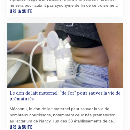
ne sera pour autant pas synonyme de fin de ce troisième
coup de chaud sur la France en moins de deux mois.
LIRE LA SUITE
Le don de lait maternel, "de l'or" pour sauver la vie de
prématurés
Méconnu, le don de lait maternel peut sauver la vie de
nombreux nourrissons, notamment ceux nés prématurés:
au lactarium de Nancy, l'un des 33 établissements de ce
genre en France, près de 2.000 litres sont ainsi collectés
LIRE LA SUITE