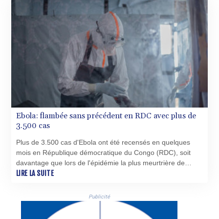
HNL 30.930577
HRK 7.534661
HTG 150.888179
HUF 363.741084
IDR 20659.564222
ILS 3.476689
IMP 0.857432
INR 109.925261
IQD 1511.781564
IRR
Ebola: flambée sans précédent en RDC avec plus de
1586924.175584
3.500 cas
ISK 141.990031
JEP 0.857432
Plus de 3.500 cas d'Ebola ont été recensés en quelques
JMD 182.926462
mois en République démocratique du Congo (RDC), soit
JOD 0.818416
davantage que lors de l'épidémie la plus meurtrière de
JPY 182.177709
l'histoire du pays entre 2018 et 2020, selon les données
LIRE LA SUITE
KES 149.308045
publiées vendredi par les autorités congolaises.
KGS 100.942743
Publicité
KHR 4682.633154
KMF 492.883829