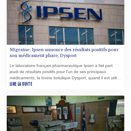
Migraine: Ipsen annonce des résultats positifs pour
son médicament phare, Dysport
Le laboratoire français pharmaceutique Ipsen a fait part
jeudi de résultats positifs pour l'un de ses principaux
médicaments, la toxine botulique Dysport, quand il est utilisé
pour soulager la migraine, un marché potentiellement
LIRE LA SUITE
important.