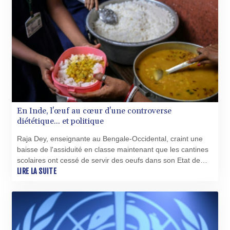
En Inde, l'œuf au cœur d'une controverse
diététique... et politique
Raja Dey, enseignante au Bengale-Occidental, craint une
baisse de l'assiduité en classe maintenant que les cantines
scolaires ont cessé de servir des oeufs dans son Etat de
l'est de l'Inde, un changement de régime alimentaire qui a
LIRE LA SUITE
déclenché une tempête politique.