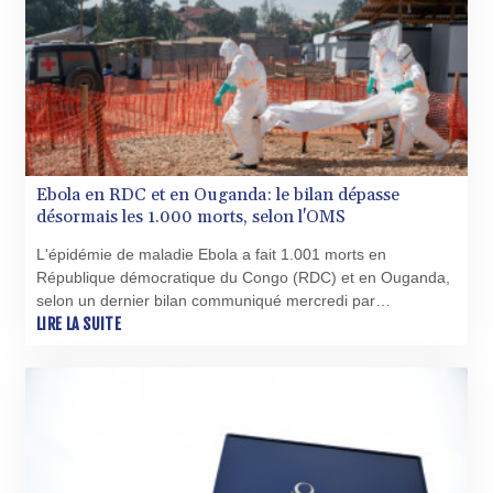
GTQ 8.805348
GYD 241.43004
HKD 9.054939
HNL 30.930577
HRK 7.534661
HTG 150.888179
HUF 363.741084
IDR 20659.564222
Ebola en RDC et en Ouganda: le bilan dépasse
désormais les 1.000 morts, selon l'OMS
ILS 3.476689
IMP 0.857432
L'épidémie de maladie Ebola a fait 1.001 morts en
INR 109.925261
République démocratique du Congo (RDC) et en Ouganda,
IQD 1511.781564
selon un dernier bilan communiqué mercredi par
IRR
l'Organisation mondiale de la santé (OMS), qui s'appuie sur
LIRE LA SUITE
1586924.175584
des données des autorités sanitaires congolaises.
ISK 141.990031
JEP 0.857432
JMD 182.926462
JOD 0.818416
JPY 182.177709
KES 149.308045