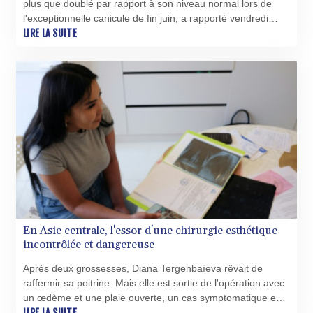
plus que doublé par rapport à son niveau normal lors de
SZL 18.807445
l'exceptionnelle canicule de fin juin, a rapporté vendredi
THB 38.149235
l'agence Santé publique France dans un bilan régional,
LIRE LA SUITE
TJS 10.64572
réactualisé avec de nouvelles données.
TMT 4.040031
TND 3.384764
TRY 54.934005
TTD 7.813388
TWD 37.188029
TZS 3058.878269
UAH 51.673876
UGX 4298.663235
USD 1.154295
UYU 46.47656
UZS 13752.982139
VES 870.581951
En Asie centrale, l'essor d'une chirurgie esthétique
VND 30282.918056
incontrôlée et dangereuse
VUV 137.758452
WST 3.15032
Après deux grossesses, Diana Tergenbaïeva rêvait de
raffermir sa poitrine. Mais elle est sortie de l'opération avec
XAF 655.905615
un œdème et une plaie ouverte, un cas symptomatique en
XAG 0.018708
Asie centrale, où l'engouement pour la chirurgie esthétique
LIRE LA SUITE