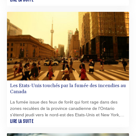
XAU 0.000271
entraîne une multiplication d'interventions ratées, voire
XCD 3.119538
mortelles.
XCG 2.079855
XDR 0.814801
XOF 655.908456
XPF 119.331742
YER 273.423548
ZAR 18.82236
ZMK 10389.969123
ZMW 21.955185
ZWL 371.682381
Les Etats-Unis touchés par la fumée des incendies au
Canada
La fumée issue des feux de forêt qui font rage dans des
zones reculées de la province canadienne de l'Ontario
s'étend jeudi vers le nord-est des Etats-Unis et New York,
exposant des millions de personnes à une qualité de l'air
LIRE LA SUITE
très dégradée.