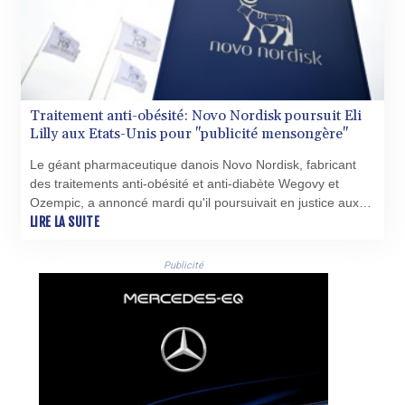
KGS 100.942743
KHR 4682.633154
KMF 492.883829
KRW 1642.584342
KWD 0.356596
KYD 0.961725
Traitement anti-obésité: Novo Nordisk poursuit Eli
KZT 540.782319
Lilly aux Etats-Unis pour "publicité mensongère"
LAK 26074.844302
Le géant pharmaceutique danois Novo Nordisk, fabricant
LBP
des traitements anti-obésité et anti-diabète Wegovy et
103342.499248
Ozempic, a annoncé mardi qu'il poursuivait en justice aux
LKR 387.641311
Etats-Unis son premier concurrent, le laboratoire américain
LIRE LA SUITE
LRD 208.303681
Eli Lilly, pour "publicité mensongère".
LSL 18.823107
Publicité
LTL 3.408332
LVL 0.698221
LYD 7.356456
MAD 10.767203
MDL 20.079427
MGA 4961.611298
MKD 61.52518