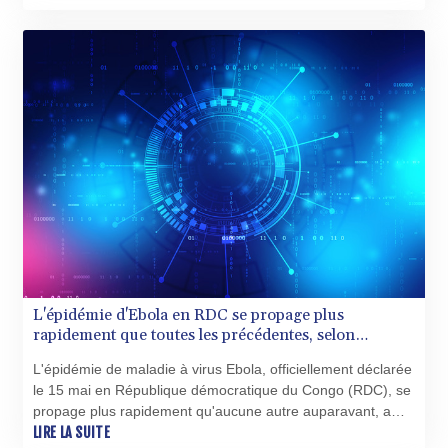
chaque année, à destination des bébés hospitalisés en
néonatalogie.
L'épidémie d'Ebola en RDC se propage plus
rapidement que toutes les précédentes, selon
l'agence de santé de l'UA
L'épidémie de maladie à virus Ebola, officiellement déclarée
le 15 mai en République démocratique du Congo (RDC), se
propage plus rapidement qu'aucune autre auparavant, a
indiqué jeudi le Dr Wessam Mankoula, responsable des
LIRE LA SUITE