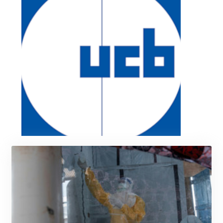
KRW 1642.584342
KWD 0.356596
KYD 0.961725
KZT 540.782319
LAK 26074.844302
LBP
103342.499248
LKR 387.641311
LRD 208.303681
LSL 18.823107
LTL 3.408332
LVL 0.698221
LYD 7.356456
MAD 10.767203
MDL 20.079427
MGA 4961.611298
MKD 61.52518
MMK 2423.376627
MNT 4150.658845
MOP 9.324769