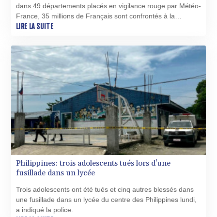
dans 49 départements placés en vigilance rouge par Météo-
France, 35 millions de Français sont confrontés à la
canicule qui provoque fermetures d'écoles, suppressions de
LIRE LA SUITE
trains et horaires de travail décalés.
Philippines: trois adolescents tués lors d'une
fusillade dans un lycée
Trois adolescents ont été tués et cinq autres blessés dans
une fusillade dans un lycée du centre des Philippines lundi,
a indiqué la police.