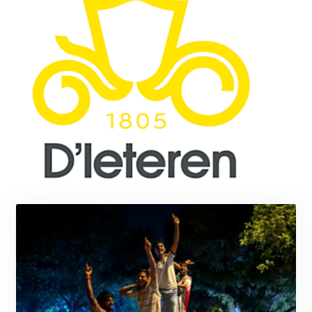
KRW 1637.335322
KWD 0.356743
KYD 0.962318
KZT 538.348431
LAK 26078.516124
LBP
103405.556276
LKR 387.005699
LRD 208.423177
LSL 18.684038
LTL 3.408855
LVL 0.698328
LYD 7.358816
MAD 10.768161
MDL 20.068863
MGA 4945.473339
MKD 61.481956
MMK 2423.870661
MNT 4149.464085
MOP 9.331386