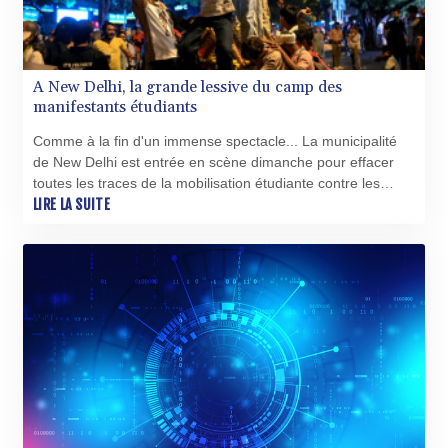
MRU 46.314972
MUR 54.25975
MVR 17.836226
MWK 2002.272162
A New Delhi, la grande lessive du camp des
MXN 19.799721
manifestants étudiants
MYR 4.722482
MZN 73.776479
Comme à la fin d'un immense spectacle... La municipalité
NAD 18.683957
de New Delhi est entrée en scène dimanche pour effacer
NGN 1572.009557
toutes les traces de la mobilisation étudiante contre les
NIO 42.490068
fraudes aux examens qui a défié le gouvernement.
LIRE LA SUITE
NOK 10.961657
NPR 175.981506
NZD 1.962504
OMR 0.443899
PAB 1.154692
PEN 3.900486
PGK 5.105359
PHP 70.2929
PKR 320.577493
PLN 4.303005
PYG 6873.158225