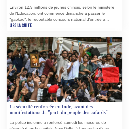
Environ 12,9 millions de jeunes chinois, selon le ministère
de l'Education, ont commencé dimanche à passer le
"gaokao", le redoutable concours national d'entrée à
l'université.
LIRE LA SUITE
La sécurité renforcée en Inde, avant des
manifestations du "parti du peuple des cafards"
La police indienne a renforcé samedi les mesures de
sécurité dans la capitale New Delhi, à l'approche d'une