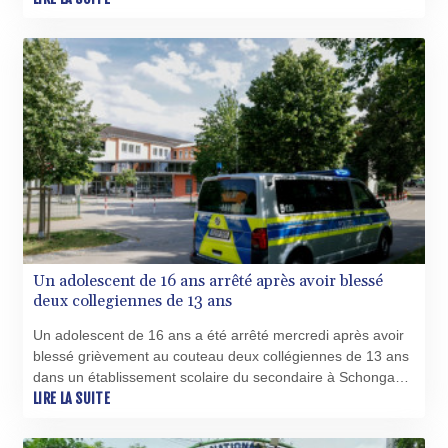
GTQ 8.81087
GYD 241.831737
HKD 9.057432
HNL 30.951928
HRK 7.535817
HTG 150.98364
HUF 364.606998
IDR 20526.507465
ILS 3.461279
IMP 0.856331
INR 110.133259
IQD 1512.727812
Un adolescent de 16 ans arrêté après avoir blessé
IRR
deux collegiennes de 13 ans
1587081.157342
ISK 142.20827
Un adolescent de 16 ans a été arrêté mercredi après avoir
JEP 0.856331
blessé grièvement au couteau deux collégiennes de 13 ans
JMD 183.379231
dans un établissement scolaire du secondaire à Schongau,
JOD 0.818459
en Bavière (sud), selon les autorités allemandes.
LIRE LA SUITE
JPY 183.716281
KES 149.365809