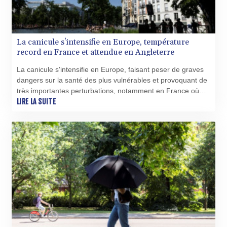
PKR 320.577493
PLN 4.303005
PYG 6873.158225
La canicule s'intensifie en Europe, température
QAR 4.209453
record en France et attendue en Angleterre
RON 5.242474
RSD 117.329831
La canicule s'intensifie en Europe, faisant peser de graves
RUB 95.245181
dangers sur la santé des plus vulnérables et provoquant de
RWF 1696.29036
très importantes perturbations, notamment en France où
SAR 4.323331
mardi a été la journée la plus chaude jamais enregistrée
LIRE LA SUITE
SBD 9.311619
tandis que l'Angleterre pourrait battre mercredi son record
SCR 16.647423
de température pour un mois de juin.
SDG 693.263532
SEK 10.968947
SGD 1.478549
SLE 28.396685
SOS 659.929398
SRD 43.581889
STD 23895.234065
STN 24.482541
SVC 10.103839