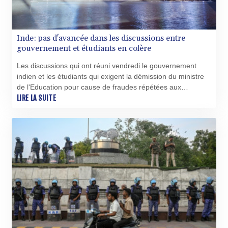
TMT 4.052196
TND 3.38493
TRY 55.083338
Inde: pas d'avancée dans les discussions entre
TTD 7.832449
gouvernement et étudiants en colère
TWD 37.252468
TZS 3059.347785
Les discussions qui ont réuni vendredi le gouvernement
UAH 51.797563
indien et les étudiants qui exigent la démission du ministre
UGX 4301.007424
de l'Education pour cause de fraudes répétées aux
USD 1.154472
examens n'ont pas permis de sortir de la crise.
LIRE LA SUITE
UYU 46.517634
UZS 13778.234292
VES 872.506333
VND 30195.208254
VUV 137.805149
WST 3.155998
XAF 655.489565
XAG 0.017742
XAU 0.000265
XCD 3.120017
XCG 2.081125
XDR 0.815219