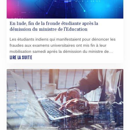
QAR 4.209453
RON 5.242474
RSD 117.329831
En Inde, fin de la fronde étudiante après la
RUB 95.245181
démission du ministre de l'Education
RWF 1696.29036
SAR 4.323331
Les étudiants indiens qui manifestaient pour dénoncer les
SBD 9.311619
fraudes aux examens universitaires ont mis fin à leur
SCR 16.647423
mobilisation samedi après la démission du ministre de
SDG 693.263532
l'Education, qu'ils ont acclamée comme une victoire.
LIRE LA SUITE
SEK 10.968947
SGD 1.478549
SLE 28.396685
SOS 659.929398
SRD 43.581889
STD 23895.234065
STN 24.482541
SVC 10.103839
SZL 18.680679
THB 38.101605
TJS 10.663842