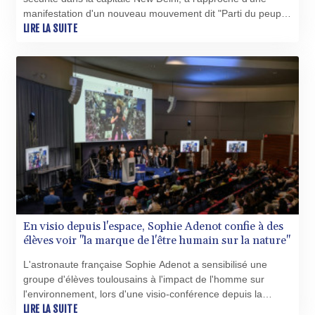
manifestation d'un nouveau mouvement dit "Parti du peuple
des cafards", pour exiger la démission du ministre de
LIRE LA SUITE
l'Education.
En visio depuis l'espace, Sophie Adenot confie à des
élèves voir "la marque de l'être humain sur la nature"
L'astronaute française Sophie Adenot a sensibilisé une
groupe d'élèves toulousains à l'impact de l'homme sur
l'environnement, lors d'une visio-conférence depuis la
station spatiale internationale (ISS).
LIRE LA SUITE