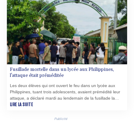
KGS 100.958668
KHR 4681.70199
KMF 491.805569
KRW 1637.335322
KWD 0.356743
KYD 0.962318
KZT 538.348431
LAK 26078.516124
LBP
103405.556276
Fusillade mortelle dans un lycée aux Philippines,
LKR 387.005699
l'attaque était préméditée
LRD 208.423177
LSL 18.684038
Les deux élèves qui ont ouvert le feu dans un lycée aux
LTL 3.408855
Philippines, tuant trois adolescents, avaient prémédité leur
LVL 0.698328
attaque, a déclaré mardi au lendemain de la fusillade la
LYD 7.358816
police, qui pense que les tueurs étaient victimes de
LIRE LA SUITE
MAD 10.768161
harcèlement.
MDL 20.068863
Publicité
MGA 4945.473339
MKD 61.481956