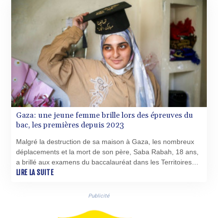
HNL 30.951928
HRK 7.535817
HTG 150.98364
HUF 364.606998
IDR 20526.507465
ILS 3.461279
IMP 0.856331
INR 110.133259
IQD 1512.727812
IRR
Gaza: une jeune femme brille lors des épreuves du
1587081.157342
bac, les premières depuis 2023
ISK 142.20827
JEP 0.856331
Malgré la destruction de sa maison à Gaza, les nombreux
JMD 183.379231
déplacements et la mort de son père, Saba Rabah, 18 ans,
JOD 0.818459
a brillé aux examens du baccalauréat dans les Territoires
JPY 183.716281
palestiniens, les premiers à se tenir depuis octobre 2023.
LIRE LA SUITE
KES 149.365809
KGS 100.958668
Publicité
KHR 4681.70199
KMF 491.805569