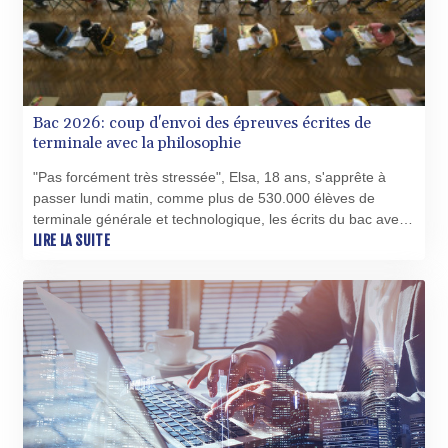
Bac 2026: coup d'envoi des épreuves écrites de
terminale avec la philosophie
"Pas forcément très stressée", Elsa, 18 ans, s'apprête à
passer lundi matin, comme plus de 530.000 élèves de
terminale générale et technologique, les écrits du bac avec
la philosophie, une session marquée par un durcissement
LIRE LA SUITE
de ton du ministre de l'Éducation sur l'orthographe.