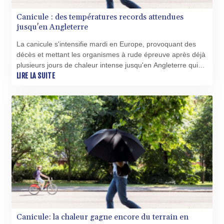
SZL 18.680679
THB 38.101605
Canicule : des températures records attendues
jusqu'en Angleterre
TJS 10.663842
TMT 4.052196
La canicule s'intensifie mardi en Europe, provoquant des
TND 3.38493
décès et mettant les organismes à rude épreuve après déjà
TRY 55.083338
plusieurs jours de chaleur intense jusqu'en Angleterre qui
TTD 7.832449
pourrait battre un record de température pour un mois de
LIRE LA SUITE
TWD 37.252468
juin.
TZS 3059.347785
UAH 51.797563
UGX 4301.007424
USD 1.154472
UYU 46.517634
UZS 13778.234292
VES 872.506333
VND 30195.208254
VUV 137.805149
WST 3.155998
XAF 655.489565
XAG 0.017742
Canicule: la chaleur gagne encore du terrain en