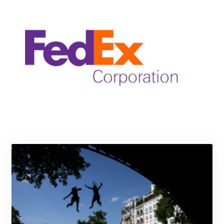
MMK 2423.870661
MNT 4149.464085
MOP 9.331386
MRU 46.314972
MUR 54.25975
MVR 17.836226
MWK 2002.272162
MXN 19.799721
MYR 4.722482
MZN 73.776479
NAD 18.683957
NGN 1572.009557
NIO 42.490068
NOK 10.961657
NPR 175.981506
NZD 1.962504
OMR 0.443899
PAB 1.154692
PEN 3.900486
PGK 5.105359
PHP 70.2929