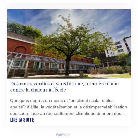
vendredi, des horaires adaptés dans des établissements
scolaires et des festivités annulées.
Des cours verdies et sans bitume, première étape
contre la chaleur à l'école
Quelques degrés en moins et "un climat scolaire plus
apaisé": à Lille, la végétalisation et la désimperméabilisation
des cours face au réchauffement climatique donnent des
résultats positifs, mais l'adaptation plus globale des écoles
LIRE LA SUITE
avance à petits pas, faute de stratégie nationale.
Publicité