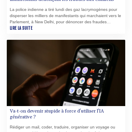
BHD 0.435489
La police indienne a tiré lundi des gaz lacrymogènes pour
BIF 3446.098132
disperser les milliers de manifestants qui marchaient vers le
BMD 1.154472
Parlement, à New Delhi, pour dénoncer des fraudes
BND 1.477659
présumées aux examens universitaires et exiger la
LIRE LA SUITE
BOB 13.741379
démission du ministre de l'Education.
BRL 5.906976
BSD 1.154687
BTN 109.989518
BWP 15.555907
BYN 3.432982
BYR 22627.646025
BZD 2.322364
CAD 1.609934
CDF 2611.992228
CHF 0.935157
CLF 0.026841
CLP 1056.411264
Va-t-on devenir stupide à force d'utiliser l'IA
CNY 7.789916
générative ?
CNH 7.788897
COP 3623.690519
Rédiger un mail, coder, traduire, organiser un voyage ou