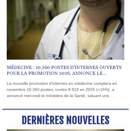
CVE 110.187856
CZK 24.259377
DJF 205.172641
DKK 7.476145
DOP 67.321992
DZD 153.279508
EGP 57.585512
ERN 17.317076
ETB 186.715352
FJD 2.553114
FKP 0.856331
MÉDECINE : 10.260 POSTES D'INTERNES OUVERTS
GBP 0.854713
POUR LA PROMOTION 2026, ANNONCE LE
GEL 3.013068
GOUVERNEMENT
La nouvelle promotion d'internes en médecine comptera en
GGP 0.856331
novembre 10.260 postes, contre 8.919 en 2025 (+15%), a
GHS 13.556568
annoncé mercredi le ministère de la Santé, saluant une
GIP 0.856331
"progression historique" et des efforts sur des spécialités en
GMD 84.856485
tension comme la dermatologie, la gériatrie ou la pédiatrie.
GNF 10140.856305
GTQ 8.81087
DERNIÈRES NOUVELLES
GYD 241.831737
HKD 9.057432