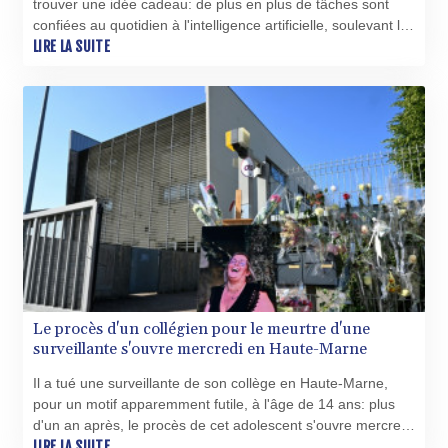
trouver une idée cadeau: de plus en plus de tâches sont
CRC 524.22617
confiées au quotidien à l'intelligence artificielle, soulevant la
CUC 1.154472
question d'une diminution potentielle des capacités
LIRE LA SUITE
CUP 30.593501
cognitives humaines sur le long terme.
CVE 110.187856
CZK 24.259377
DJF 205.172641
DKK 7.476145
DOP 67.321992
DZD 153.279508
EGP 57.585512
ERN 17.317076
ETB 186.715352
FJD 2.553114
FKP 0.856331
GBP 0.854713
Le procès d'un collégien pour le meurtre d'une
GEL 3.013068
surveillante s'ouvre mercredi en Haute-Marne
GGP 0.856331
GHS 13.556568
Il a tué une surveillante de son collège en Haute-Marne,
GIP 0.856331
pour un motif apparemment futile, à l'âge de 14 ans: plus
GMD 84.856485
d'un an après, le procès de cet adolescent s'ouvre mercredi
GNF 10140.856305
à Chaumont et s'annonce très scruté, bien qu'à huis clos.
LIRE LA SUITE