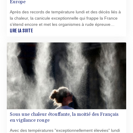
XAU 0.000265
Europe
XCD 3.120017
Après des records de température lundi et des décès liés à
XCG 2.081125
la chaleur, la canicule exceptionnelle qui frappe la France
XDR 0.815219
s'étend encore et met les organismes à rude épreuve
XOF 655.495238
mardi, jour qui pourrait faire date au Royaume-Uni avec une
LIRE LA SUITE
XPF 119.331742
température attendue la plus élevée jamais atteinte pour un
YER 275.226374
mois de juin.
ZAR 18.707811
ZMK 10391.663406
ZMW 21.598785
ZWL 371.739428
Sous une chaleur étouffante, la moitié des Français
en vigilance rouge
Avec des températures "exceptionnellement élevées" lundi