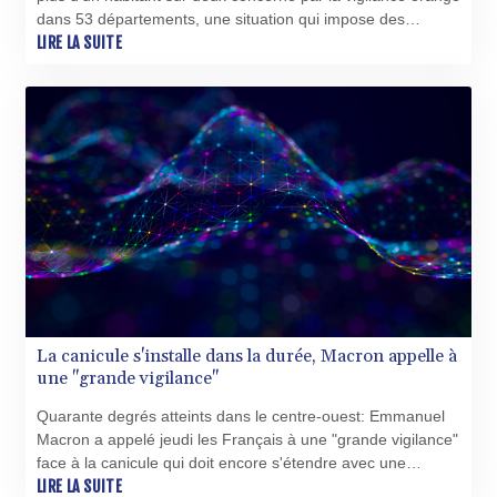
dans 53 départements, une situation qui impose des
précautions dans les entreprises et les écoles et a conduit
LIRE LA SUITE
plusieurs municipalités à annuler la Fête de la musique
dimanche.
La canicule s'installe dans la durée, Macron appelle à
une "grande vigilance"
Quarante degrés atteints dans le centre-ouest: Emmanuel
Macron a appelé jeudi les Français à une "grande vigilance"
face à la canicule qui doit encore s'étendre avec une
cinquantaine de départements en vigilance orange
LIRE LA SUITE