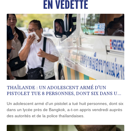
EN VEDETTE
BND 1.477659
BOB 13.741379
BRL 5.906976
BSD 1.154687
BTN 109.989518
BWP 15.555907
BYN 3.432982
BYR 22627.646025
BZD 2.322364
CAD 1.609934
CDF 2611.992228
CHF 0.935157
CLF 0.026841
CLP 1056.411264
THAÏLANDE : UN ADOLESCENT ARMÉ D'UN
PISTOLET TUE 8 PERSONNES, DONT SIX DANS UN
CNY 7.789916
LYCÉE
CNH 7.788897
Un adolescent armé d'un pistolet a tué huit personnes, dont six
COP 3623.690519
dans un lycée près de Bangkok, a-t-on appris vendredi auprès
CRC 524.22617
des autorités et de la police thaïlandaises.
CUC 1.154472
CUP 30.593501