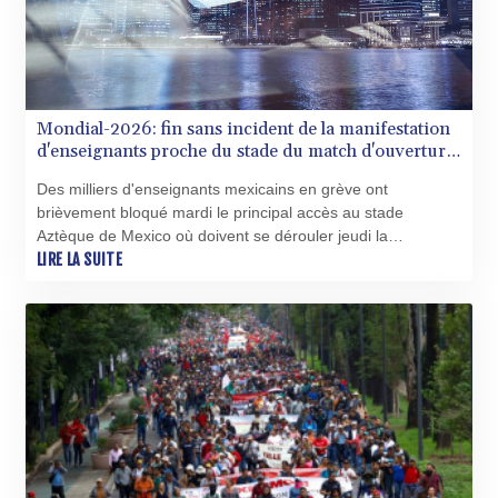
Mondial-2026: fin sans incident de la manifestation
d'enseignants proche du stade du match d'ouverture
à Mexico
Des milliers d'enseignants mexicains en grève ont
brièvement bloqué mardi le principal accès au stade
Aztèque de Mexico où doivent se dérouler jeudi la
cérémonie et le match d'ouverture de la Coupe du monde
LIRE LA SUITE
de football, maintenant la pression sur le gouvernement.