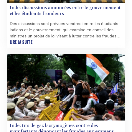
XOF 655.495238
Inde: discussions annoncées entre le gouvernement
XPF 119.331742
et les étudiants frondeurs
YER 275.226374
Des discussions sont prévues vendredi entre les étudiants
ZAR 18.707811
indiens et le gouvernement, qui examine en conseil des
ZMK 10391.663406
ministres un projet de loi visant à lutter contre les fraudes
ZMW 21.598785
aux examens à l'origine de la contestation qui agite le pays
LIRE LA SUITE
ZWL 371.739428
depuis cinq jours.
AED 4.240317
AED 4.240317
AFN 75.613798
ALL 93.083621
AMD 422.304338
AOA 1058.65099
ARS 1729.863941
AUD 1.63662
AWG 2.078049
AZN 1.966429
BAM 1.954423
BBD 2.325762
Inde: tirs de gaz lacrymogènes contre des
BDT 142.67949
manifestants dénonçant les fraudes aux examens