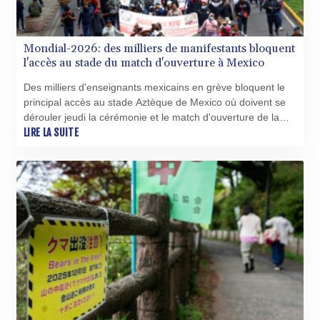
Mondial-2026: des milliers de manifestants bloquent
l'accès au stade du match d'ouverture à Mexico
Des milliers d'enseignants mexicains en grève bloquent le
principal accès au stade Aztèque de Mexico où doivent se
dérouler jeudi la cérémonie et le match d'ouverture de la
Coupe du monde de football, maintenant la pression sur le
LIRE LA SUITE
gouvernement.