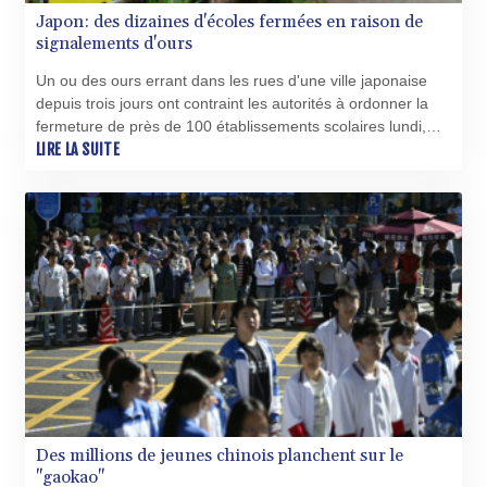
Japon: des dizaines d'écoles fermées en raison de
signalements d'ours
Un ou des ours errant dans les rues d'une ville japonaise
depuis trois jours ont contraint les autorités à ordonner la
fermeture de près de 100 établissements scolaires lundi,
tandis que des dizaines de chasseurs et de responsables
LIRE LA SUITE
locaux étaient mobilisés.
Des millions de jeunes chinois planchent sur le
"gaokao"