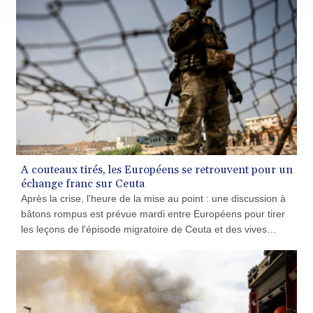
GNF 10118.69464
GTQ 8.791437
GYD 241.048608
HKD 9.04099
HNL 30.88171
HRK 7.536585
HTG 150.649793
HUF 364.625083
IDR 20648.821428
ILS 3.46629
IMP 0.856077
A couteaux tirés, les Européens se retrouvent pour un
échange franc sur Ceuta
INR 109.809273
IQD 1509.393123
Après la crise, l'heure de la mise au point : une discussion à
IRR
bâtons rompus est prévue mardi entre Européens pour tirer
1584474.640687
les leçons de l'épisode migratoire de Ceuta et des vives
ISK 142.41109
tensions qu'il a suscitées.
JEP 0.856077
JMD 182.637459
JOD 0.81708
JPY 182.544457