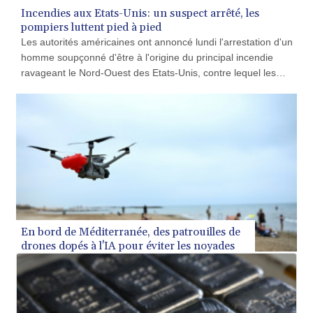
TJS 10.628901
Incendies aux Etats-Unis: un suspect arrêté, les
TMT 4.033648
pompiers luttent pied à pied
TND 3.379417
Les autorités américaines ont annoncé lundi l'arrestation d'un
TRY 54.852312
homme soupçonné d'être à l'origine du principal incendie
TTD 7.801044
ravageant le Nord-Ouest des Etats-Unis, contre lequel les
TWD 37.188047
pompiers continuent de lutter pied à pied.
TZS 3059.807971
UAH 51.592237
UGX 4291.87184
USD 1.152471
UYU 46.403133
UZS 13731.254005
VES 869.206532
VND 30235.07452
VUV 137.540809
En bord de Méditerranée, des patrouilles de
WST 3.145342
drones dopés à l'IA pour éviter les noyades
XAF 654.86936
XAG 0.018742
XAU 0.000271
XCD 3.11461
XCG 2.076569