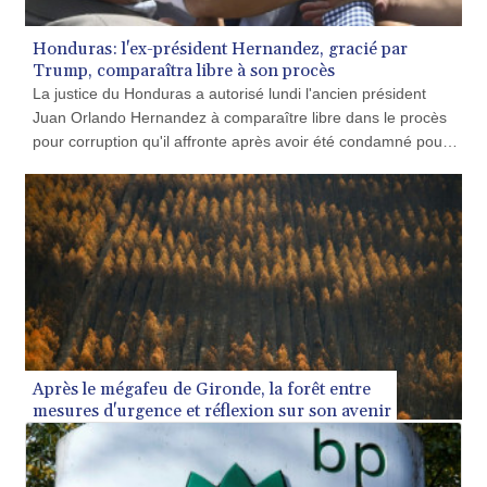
KMF 492.105126
KRW 1640.600173
Honduras: l'ex-président Hernandez, gracié par
KWD 0.356874
Trump, comparaîtra libre à son procès
KYD 0.960205
La justice du Honduras a autorisé lundi l'ancien président
KZT 539.927945
Juan Orlando Hernandez à comparaître libre dans le procès
LAK 26033.64904
pour corruption qu'il affronte après avoir été condamné pour
LBP
narcotrafic puis gracié par le président américain Donald
103179.229954
Trump.
LKR 387.028882
LRD 207.974585
LSL 18.793369
LTL 3.402947
LVL 0.697118
LYD 7.344833
MAD 10.750192
MDL 20.047704
Après le mégafeu de Gironde, la forêt entre
MGA 4953.772522
mesures d'urgence et réflexion sur son avenir
MKD 61.427977
MMK 2419.54797
MNT 4144.10128