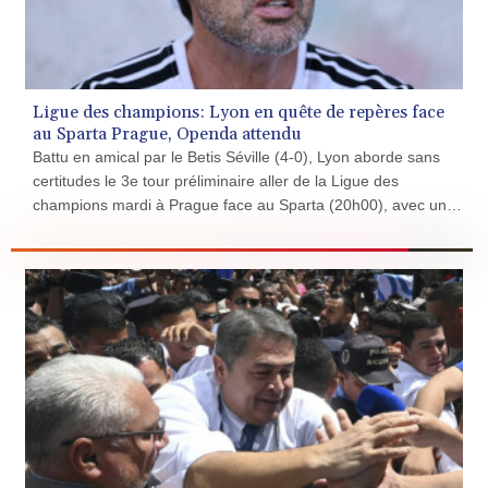
HKD 9.04099
HNL 30.88171
HRK 7.536585
HTG 150.649793
Ligue des champions: Lyon en quête de repères face
HUF 364.625083
au Sparta Prague, Openda attendu
IDR 20648.821428
Battu en amical par le Betis Séville (4-0), Lyon aborde sans
ILS 3.46629
certitudes le 3e tour préliminaire aller de la Ligue des
IMP 0.856077
champions mardi à Prague face au Sparta (20h00), avec un
INR 109.809273
effectif qui reste à finaliser mais en comptant sur Loïs Openda
IQD 1509.393123
pour dynamiser l'attaque.
IRR
1584474.640687
ISK 142.41109
JEP 0.856077
JMD 182.637459
JOD 0.81708
JPY 182.544457
KES 149.083075
KGS 100.783234
KHR 4675.235131