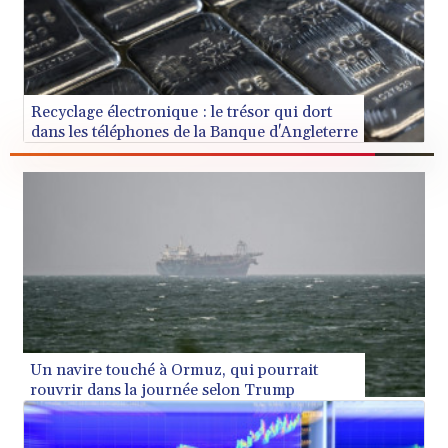
XDR 0.813514
XOF 654.872196
XPF 119.331742
YER 272.991507
ZAR 18.833743
Recyclage électronique : le trésor qui dort
dans les téléphones de la Banque d'Angleterre
ZMK 10373.622108
ZMW 21.920498
ZWL 371.095165
AED 4.232967
AED 4.232967
AFN 75.479359
ALL 93.095382
AMD 422.092766
AOA 1057.968242
ARS 1728.428661
AUD 1.638336
Un navire touché à Ormuz, qui pourrait
AWG 2.074448
rouvrir dans la journée selon Trump
AZN 1.961602
BAM 1.952566
BBD 2.320646