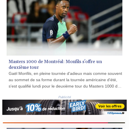
COP 3641.324061
CRC 524.099988
CUC 1.152471
CUP 30.540479
CVE 110.809379
CZK 24.24407
DJF 204.817306
DKK 7.476217
DOP 67.193733
DZD 153.365094
Masters 1000 de Montréal: Monfils s'offre un
EGP 57.264782
deuxième tour
ERN 17.287064
Gaël Monfils, en pleine tournée d'adieux mais comme souvent
ETB 185.968128
au sommet de sa forme durant la tournée américaine d'été,
FJD 2.552089
s'est qualifié lundi pour le deuxième tour du Masters 1000 de
FKP 0.856077
Montréal en battant le Polonais Kamil Majchrzak (67e
GBP 0.85641
Publicité
mondial) 6-4, 6-4.
GEL 3.013725
GGP 0.856077
GHS 13.524239
GIP 0.856077
GMD 85.282572