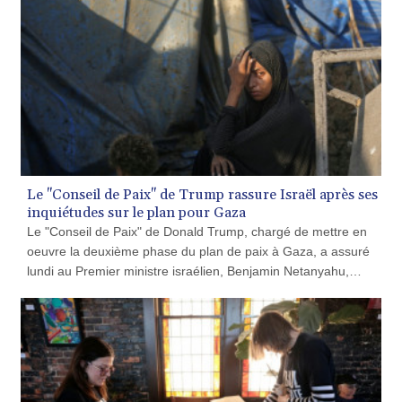
PHP 70.070805
PKR 319.87712
PLN 4.300443
PYG 6853.617163
QAR 4.211823
RON 5.256075
RSD 117.326118
RUB 93.901208
RWF 1692.588862
Le "Conseil de Paix" de Trump rassure Israël après ses
SAR 4.32768
inquiétudes sur le plan pour Gaza
SBD 9.298537
Le "Conseil de Paix" de Donald Trump, chargé de mettre en
SCR 16.618402
oeuvre la deuxième phase du plan de paix à Gaza, a assuré
SDG 692.059091
lundi au Premier ministre israélien, Benjamin Netanyahu,
SEK 10.953862
qu'Israël ne se retirerait pas à Gaza avant le désarmement
SGD 1.478943
"complet" du Hamas.
SLE 28.350098
SOS 658.506319
SRD 43.640038
STD 23853.821162
STN 24.459377