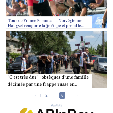
Tour de France Femmes: la Norvégienne
Haugset remporte la 3e étape et prend le
maillot jaune
"C'est très dur" : obsèques d'une famille
décimée par une frappe russe en
Ukraine
‹
1
2
...
6
...
›
Publicité