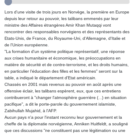
GYD 241.157003
HKD 9.067746
Lors d'une visite de trois jours en Norvège, la première en Europe
HNL 30.895616
depuis leur retour au pouvoir, les talibans emmenés par leur
HRK 7.536622
ministre des Affaires étrangères Amir Khan Mutaqqi vont
HTG 150.718127
rencontrer des responsables norvégiens et des représentants des
HUF 363.096405
Etats-Unis, de France, du Royaume-Uni, d'Allemagne, d'Italie et
IDR 20580.370421
de l'Union européenne.
ILS 3.468234
"La formation d'un système politique représentatif, une réponse
IMP 0.8566
aux crises humanitaire et économique, les préoccupations en
INR 110.076256
matière de sécurité et de contre-terrorisme, et les droits humains,
IQD 1509.981237
en particulier l'éducation des filles et les femmes" seront sur la
IRR
table, a indiqué le département d'Etat américain.
1590322.371805
Chassés en 2001 mais revenus au pouvoir en août après une
ISK 142.598215
offensive éclair, les talibans espèrent, eux, que ces entretiens
JEP 0.8566
contribueront à "changer l'atmosphère guerrière (...) en situation
JMD 183.057725
pacifique", a dit le porte-parole du gouvernement islamiste,
JOD 0.819746
Zabihullah Mujahid, à l'AFP.
JPY 182.445186
Aucun pays n'a pour l'instant reconnu leur gouvernement et la
KES 149.158147
cheffe de la diplomatie norvégienne, Anniken Huitfeldt, a souligné
KGS 101.104505
que ces discussions "ne constituent pas une légitimation ou une