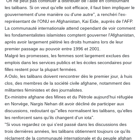
MNT 4159.0218
"On ne peut pas continuer à distribuer de l'aide en contournant
MOP 9.314584
les talibans. Si on veut qu'elle soit efficace, il faut bien impliquer le
MRU 46.338424
gouvernement d'une manière ou d'une autre", a renchéri l'ex-
MUR 54.419742
représentant de l'ONU en Afghanistan, Kai Eide, auprès de l'AFP.
MVR 17.862733
La communauté internationale attend cependant de voir comment
MWK 1998.775164
les fondamentalistes islamistes comptent gouverner l'Afghanistan,
MXN 19.811945
après avoir largement piétiné les droits humains lors de leur
MYR 4.728715
premier passage au pouvoir entre 1996 et 2001.
MZN 73.882892
Malgré les promesses, les femmes sont largement exclues des
NAD 18.726567
emplois dans les services publics et les écoles secondaires pour
NGN 1577.963717
filles restent pour la plupart fermées.
NIO 42.419473
A Oslo, les talibans doivent rencontrer dès le premier jour, à huis
NOK 10.99759
clos, des membres de la société civile afghane, notamment des
NPR 175.501819
militantes féministes et des journalistes.
NZD 1.966719
Ex-ministre afghane des Mines et du Pétrole aujourd'hui réfugiée
OMR 0.442445
en Norvège, Nargis Nehan dit avoir décliné de participer aux
PAB 1.152686
discussions, redoutant qu'"elles normalisent les talibans, qu'elles
PEN 3.903651
les renforcent sans qu'ils changent d'un iota".
PGK 5.093937
"Si vous regardez ce qui s'est passé dans les discussions des
PHP 70.183258
trois dernières années, les talibans obtiennent toujours ce qu'ils
PKR 320.014324
réclament de la communauté internationale et du peuple afghan