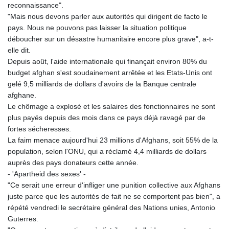
KHR 4681.941823
reconnaissance".
KMF 492.514185
"Mais nous devons parler aux autorités qui dirigent de facto le
KRW 1627.712241
pays. Nous ne pouvons pas laisser la situation politique
KWD 0.356853
déboucher sur un désastre humanitaire encore plus grave", a-t-
KYD 0.960588
elle dit.
KZT 540.233287
Depuis août, l'aide internationale qui finançait environ 80% du
LAK 26025.676609
budget afghan s'est soudainement arrêtée et les Etats-Unis ont
LBP
gelé 9,5 milliards de dollars d'avoirs de la Banque centrale
103223.017367
afghane.
LKR 386.635196
Le chômage a explosé et les salaires des fonctionnaires ne sont
LRD 208.057415
plus payés depuis des mois dans ce pays déjà ravagé par de
LSL 18.726567
fortes sécheresses.
LTL 3.413768
La faim menace aujourd'hui 23 millions d'Afghans, soit 55% de la
LVL 0.699335
population, selon l'ONU, qui a réclamé 4,4 milliards de dollars
LYD 7.331909
auprès des pays donateurs cette année.
MAD 10.743067
- 'Apartheid des sexes' -
MDL 20.044751
"Ce serait une erreur d'infliger une punition collective aux Afghans
MGA 4918.938878
juste parce que les autorités de fait ne se comportent pas bien", a
MKD 61.524236
répété vendredi le secrétaire général des Nations unies, Antonio
MMK 2427.596601
Guterres.