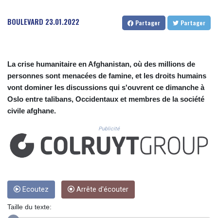
CUC 1.156136
CUP 30.637594
BOULEVARD
23.01.2022
Partager
Partager
CVE 110.26363
CZK 24.258158
DJF 205.267449
DKK 7.477932
La crise humanitaire en Afghanistan, où des millions de
DOP 67.289164
personnes sont menacées de famine, et les droits humains
DZD 152.967099
vont dominer les discussions qui s'ouvrent ce dimanche à
EGP 57.293288
ERN 17.342035
Oslo entre talibans, Occidentaux et membres de la société
ETB 186.049588
civile afghane.
FJD 2.553384
Publicité
FKP 0.8566
GBP 0.858527
GEL 3.017966
GGP 0.8566
GHS 13.526832
GIP 0.8566
Ecoutez
Arrête d'écouter
GMD 84.980421
GNF 10123.874202
Taille du texte:
GTQ 8.794891