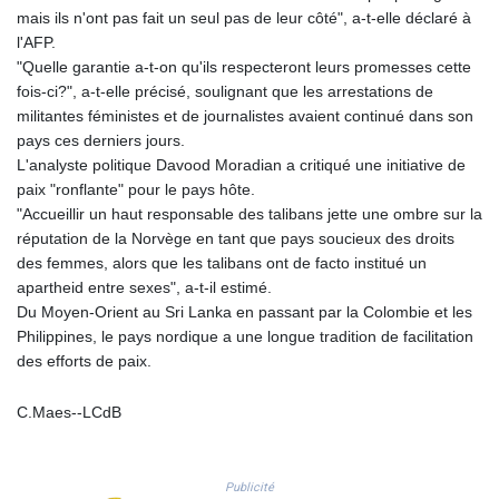
PLN 4.299905
mais ils n'ont pas fait un seul pas de leur côté", a-t-elle déclaré à
PYG 6853.914834
l'AFP.
QAR 4.213648
"Quelle garantie a-t-on qu'ils respecteront leurs promesses cette
RON 5.244583
fois-ci?", a-t-elle précisé, soulignant que les arrestations de
RSD 117.338542
militantes féministes et de journalistes avaient continué dans son
RUB 94.338828
pays ces derniers jours.
RWF 1694.978938
L'analyste politique Davood Moradian a critiqué une initiative de
SAR 4.345489
paix "ronflante" pour le pays hôte.
SBD 9.325039
"Accueillir un haut responsable des talibans jette une ombre sur la
SCR 16.705092
réputation de la Norvège en tant que pays soucieux des droits
SDG 694.263698
des femmes, alors que les talibans ont de facto institué un
SEK 10.961095
apartheid entre sexes", a-t-il estimé.
SGD 1.477661
Du Moyen-Orient au Sri Lanka en passant par la Colombie et les
SLE 28.445176
Philippines, le pays nordique a une longue tradition de facilitation
SOS 658.791814
des efforts de paix.
SRD 43.778814
STD 23929.673396
C.Maes--LCdB
STN 24.499696
SVC 10.085875
SZL 18.722767
Publicité