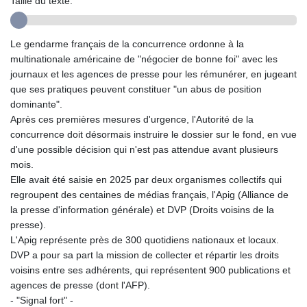
Taille du texte:
GYD 241.504196
HKD 9.039024
HNL 30.940078
Le gendarme français de la concurrence ordonne à la
HRK 7.533599
multinationale américaine de "négocier de bonne foi" avec les
HTG 150.927975
journaux et les agences de presse pour les rémunérer, en jugeant
HUF 365.333043
que ses pratiques peuvent constituer "un abus de position
IDR 20624.533343
dominante".
ILS 3.472762
Après ces premières mesures d'urgence, l'Autorité de la
IMP 0.856369
concurrence doit désormais instruire le dossier sur le fond, en vue
INR 109.715086
d'une possible décision qui n'est pas attendue avant plusieurs
IQD 1512.239361
mois.
IRR
Elle avait été saisie en 2025 par deux organismes collectifs qui
1584113.947438
regroupent des centaines de médias français, l'Apig (Alliance de
ISK 142.468329
la presse d'information générale) et DVP (Droits voisins de la
JEP 0.856369
presse).
JMD 182.981857
L'Apig représente près de 300 quotidiens nationaux et locaux.
JOD 0.816908
DVP a pour sa part la mission de collecter et répartir les droits
JPY 182.455111
voisins entre ses adhérents, qui représentent 900 publications et
KES 149.049537
agences de presse (dont l'AFP).
KGS 100.760472
- "Signal fort" -