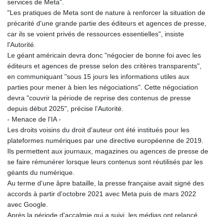
MNT 4143.388184
services de Meta".
MOP 9.327593
"Les pratiques de Meta sont de nature à renforcer la situation de
MRU 46.278586
précarité d'une grande partie des éditeurs et agences de presse,
MUR 54.234774
car ils se voient privés de ressources essentielles", insiste
MVR 17.813278
l'Autorité.
MWK 2001.657877
Le géant américain devra donc "négocier de bonne foi avec les
MXN 19.815707
éditeurs et agences de presse selon des critères transparents",
MYR 4.711847
en communiquant "sous 15 jours les informations utiles aux
MZN 73.643798
parties pour mener à bien les négociations". Cette négociation
NAD 18.828807
devra "couvrir la période de reprise des contenus de presse
NGN 1572.383836
depuis début 2025", précise l'Autorité.
NIO 42.477873
- Menace de l'IA -
NOK 10.994271
Les droits voisins du droit d'auteur ont été institués pour les
NPR 175.774208
plateformes numériques par une directive européenne de 2019.
NZD 1.965005
Ils permettent aux journaux, magazines ou agences de presse de
OMR 0.443012
se faire rémunérer lorsque leurs contenus sont réutilisés par les
PAB 1.154359
géants du numérique.
PEN 3.901993
Au terme d'une âpre bataille, la presse française avait signé des
PGK 5.100167
accords à partir d'octobre 2021 avec Meta puis de mars 2022
PHP 70.186213
avec Google.
PKR 320.48031
Après la période d'accalmie qui a suivi, les médias ont relancé