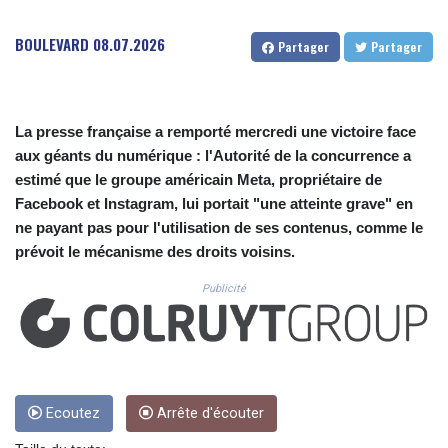
CUC 1.152209
CUP 30.533527
BOULEVARD
08.07.2026
Partager
Partager
CVE 110.287357
CZK 24.243908
DJF 205.567023
DKK 7.475736
La presse française a remporté mercredi une victoire face
DOP 67.265387
aux géants du numérique : l'Autorité de la concurrence a
DZD 153.102878
estimé que le groupe américain Meta, propriétaire de
EGP 57.247371
ERN 17.283128
Facebook et Instagram, lui portait "une atteinte grave" en
ETB 186.320421
ne payant pas pour l'utilisation de ses contenus, comme le
FJD 2.552604
prévoit le mécanisme des droits voisins.
FKP 0.856369
GBP 0.856512
Publicité
GEL 3.013019
GGP 0.856369
GHS 13.568751
GIP 0.856369
GMD 85.263702
Ecoutez
Arrête d'écouter
GNF 10137.703095
GTQ 8.808015