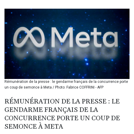
BIF 3450.039479
BMD 1.152209
BND 1.480174
BOB 13.962133
BRL 5.888365
BSD 1.154364
BTN 109.858653
BWP 15.612571
BYN 3.417782
BYR 22583.287906
BZD 2.321631
CAD 1.616319
Rémunération de la presse : le gendarme français de la concurrence porte
CDF 2603.991686
un coup de semonce à Meta / Photo: Fabrice COFFRINI - AFP
CHF 0.936072
CLF 0.026726
RÉMUNÉRATION DE LA PRESSE : LE
CLP 1055.284416
GENDARME FRANÇAIS DE LA
CNY 7.776313
CNH 7.773295
CONCURRENCE PORTE UN COUP DE
COP 3641.393866
SEMONCE À META
CRC 525.120121