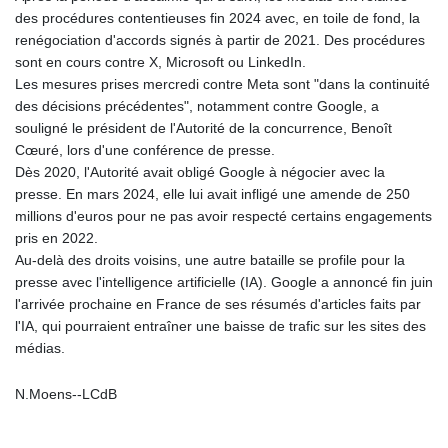
PLN 4.301477
des procédures contentieuses fin 2024 avec, en toile de fond, la
PYG 6866.570722
renégociation d'accords signés à partir de 2021. Des procédures
QAR 4.219619
sont en cours contre X, Microsoft ou LinkedIn.
RON 5.253604
Les mesures prises mercredi contre Meta sont "dans la continuité
RSD 117.32364
des décisions précédentes", notamment contre Google, a
RUB 95.632926
souligné le président de l'Autorité de la concurrence, Benoît
RWF 1695.78791
Cœuré, lors d'une conférence de presse.
SAR 4.324641
Dès 2020, l'Autorité avait obligé Google à négocier avec la
SBD 9.29642
presse. En mars 2024, elle lui avait infligé une amende de 250
SCR 16.957784
millions d'euros pour ne pas avoir respecté certains engagements
SDG 691.902092
pris en 2022.
SEK 10.960211
Au-delà des droits voisins, une autre bataille se profile pour la
SGD 1.477431
presse avec l'intelligence artificielle (IA). Google a annoncé fin juin
SLE 28.354688
l'arrivée prochaine en France de ses résumés d'articles faits par
SOS 659.750917
l'IA, qui pourraient entraîner une baisse de trafic sur les sites des
SRD 43.630106
médias.
STD 23848.391029
STN 24.505606
N.Moens--LCdB
SVC 10.10031
SZL 18.813304