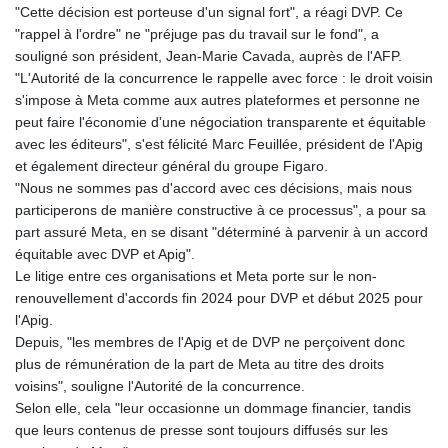
KHR 4683.238048
"Cette décision est porteuse d'un signal fort", a réagi DVP. Ce
KMF 491.993323
"rappel à l'ordre" ne "préjuge pas du travail sur le fond", a
KRW 1637.219545
souligné son président, Jean-Marie Cavada, auprès de l'AFP.
KWD 0.356067
"L'Autorité de la concurrence le rappelle avec force : le droit voisin
KYD 0.96202
s'impose à Meta comme aux autres plateformes et personne ne
KZT 540.94374
peut faire l'économie d'une négociation transparente et équitable
LAK 26082.966454
avec les éditeurs", s'est félicité Marc Feuillée, président de l'Apig
LBP
et également directeur général du groupe Figaro.
103373.346556
"Nous ne sommes pas d'accord avec ces décisions, mais nous
LKR 387.758699
participerons de manière constructive à ce processus", a pour sa
LRD 208.366759
part assuré Meta, en se disant "déterminé à parvenir à un accord
LSL 18.828807
équitable avec DVP et Apig".
LTL 3.402172
Le litige entre ces organisations et Meta porte sur le non-
LVL 0.696959
renouvellement d'accords fin 2024 pour DVP et début 2025 pour
LYD 7.358683
l'Apig.
MAD 10.770417
Depuis, "les membres de l'Apig et de DVP ne perçoivent donc
MDL 20.085595
plus de rémunération de la part de Meta au titre des droits
MGA 4963.135313
voisins", souligne l'Autorité de la concurrence.
MKD 61.539077
Selon elle, cela "leur occasionne un dommage financier, tandis
MMK 2419.122624
que leurs contenus de presse sont toujours diffusés sur les