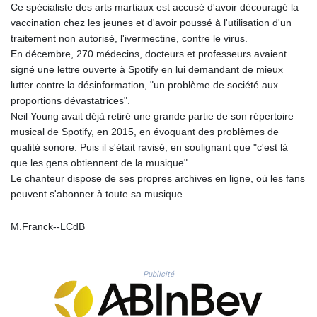
KHR 4681.941823
Ce spécialiste des arts martiaux est accusé d'avoir découragé la
KMF 492.514185
vaccination chez les jeunes et d'avoir poussé à l'utilisation d'un
KRW 1627.712241
traitement non autorisé, l'ivermectine, contre le virus.
KWD 0.356853
En décembre, 270 médecins, docteurs et professeurs avaient
KYD 0.960588
signé une lettre ouverte à Spotify en lui demandant de mieux
KZT 540.233287
lutter contre la désinformation, "un problème de société aux
LAK 26025.676609
proportions dévastatrices".
LBP
Neil Young avait déjà retiré une grande partie de son répertoire
103223.017367
musical de Spotify, en 2015, en évoquant des problèmes de
LKR 386.635196
qualité sonore. Puis il s'était ravisé, en soulignant que "c'est là
LRD 208.057415
que les gens obtiennent de la musique".
LSL 18.726567
Le chanteur dispose de ses propres archives en ligne, où les fans
LTL 3.413768
peuvent s'abonner à toute sa musique.
LVL 0.699335
LYD 7.331909
M.Franck--LCdB
MAD 10.743067
MDL 20.044751
MGA 4918.938878
Publicité
MKD 61.524236
MMK 2427.596601