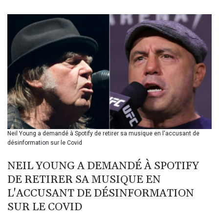
BIF 3451.157116
BMD 1.156136
BND 1.477082
BOB 13.69983
BRL 5.876989
BSD 1.152686
BTN 109.688637
BWP 15.558807
BYN 3.432357
BYR 22660.258427
BZD 2.318271
CAD 1.61333
Neil Young a demandé à Spotify de retirer sa musique en l'accusant de
CDF 2615.761404
désinformation sur le Covid
CHF 0.934181
CLF 0.026836
NEIL YOUNG A DEMANDÉ À SPOTIFY
CLP 1056.199727
DE RETIRER SA MUSIQUE EN
CNY 7.801146
CNH 7.796152
L'ACCUSANT DE DÉSINFORMATION
COP 3633.55485
SUR LE COVID
CRC 523.993489