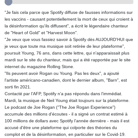
GYD 241.157003
HKD 9.067746
"Je fais cela parce que Spotify diffuse de fausses informations sur
HNL 30.895616
les vaccins - causant potentiellement la mort de ceux qui croient à
HRK 7.536622
la désinformation qu'ils diffusent", a écrit le légendaire chanteur
HTG 150.718127
de "Heart of Gold" et "Harvest Moon".
HUF 363.096405
"Je veux que vous fassiez savoir à Spotify dès AUJOURD'HUI que
IDR 20580.370421
je veux que toute ma musique soit retirée de leur plateforme",
ILS 3.468234
poursuit Young, 76 ans, dans cette lettre, qui n'apparaissait plus
IMP 0.8566
mardi sur le site du chanteur, mais qui a été rapportée par le site
INR 110.076256
internet du magazine Rolling Stone.
IQD 1509.981237
"Ils peuvent avoir Rogan ou Young. Pas les deux", a ajouté
IRR
l'artiste américano-canadien, dont le dernier album, "Barn", est
1590322.371805
sorti fin 2021.
ISK 142.598215
Contacté par l'AFP, Spotify n'a pas répondu dans l'immédiat.
JEP 0.8566
Mardi, la musique de Neil Young était toujours sur la plateforme.
JMD 183.057725
Le podcast de Joe Rogan ("The Joe Rogan Experience")
JOD 0.819746
accumule des millions d'écoutes - il a signé un contrat estimé à
JPY 182.445186
100 millions de dollars avec Spotify l'année dernière - mais il est
KES 149.158147
accusé d'être une plateforme qui colporte des théories du
KGS 101.104505
complot et de la désinformation, en particulier sur le Covid-19.