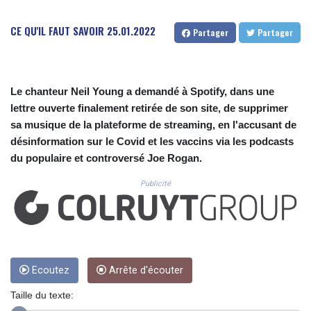
CUC 1.156136
CUP 30.637594
CE QU'IL FAUT SAVOIR
25.01.2022
Partager
Partager
CVE 110.26363
CZK 24.258158
DJF 205.267449
DKK 7.477932
Le chanteur Neil Young a demandé à Spotify, dans une
DOP 67.289164
lettre ouverte finalement retirée de son site, de supprimer
DZD 152.967099
sa musique de la plateforme de streaming, en l'accusant de
EGP 57.293288
ERN 17.342035
désinformation sur le Covid et les vaccins via les podcasts
ETB 186.049588
du populaire et controversé Joe Rogan.
FJD 2.553384
Publicité
FKP 0.8566
GBP 0.856968
GEL 3.017966
GGP 0.8566
GHS 13.526832
GIP 0.8566
Ecoutez
Arrête d'écouter
GMD 84.980421
GNF 10123.874202
Taille du texte:
GTQ 8.794891